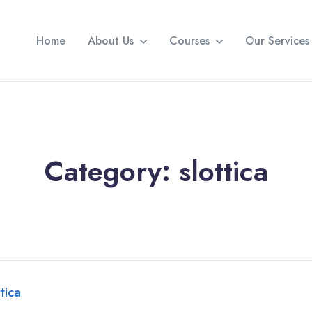
Home
About Us
Courses
Our Services
Category:
slottica
ttica