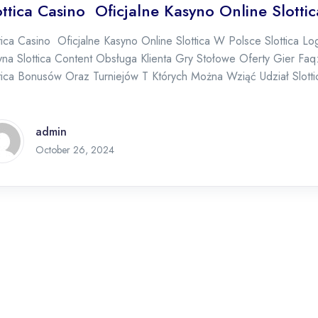
ottica Casino ️ Oficjalne Kasyno Online Slotti
tica Casino ️ Oficjalne Kasyno Online Slottica W Polsce Slottica L
yna Slottica Content Obsługa Klienta Gry Stołowe Oferty Gier Fa
ttica Bonusów Oraz Turniejów T Których Można Wziąć Udział Slotti
ormacje Dotyczące Wypłat Aplikacja Nie Różni Się […]
admin
October 27, 2024
October 26, 2024