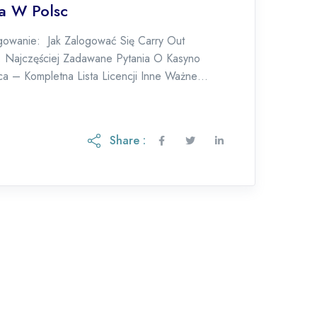
ca W Polsc
ogowanie: ️ Jak Zalogować Się Carry Out
q: Najczęściej Zadawane Pytania O Kasyno
ca – Kompletna Lista Licencji Inne Ważne
Share :