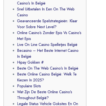
Casino’s In België
Snel Uitbetalen In Een On The Web
Casino
Geavanceerde Spelstrategieën: Klaar
Voor Sobre Next Level?
Online Casino’s Zonder Epis Vs Casino’s
Met Epis
Live On Line Casino Spelletjes België
Becasino – Het Beste Internet Casino
In België
Hipay Gokken #
Beste On The Web Casino’s In België
Beste Online Casino België: Welk Te
Kiezen In 2025?
Populaire Slots
Wat Zijn De Beste Online Casino’s
Throughout België?
Legale Status Vehicle Goksites En On