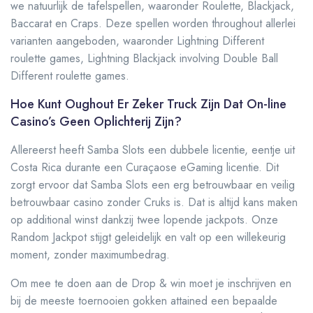
we natuurlijk de tafelspellen, waaronder Roulette, Blackjack,
Baccarat en Craps. Deze spellen worden throughout allerlei
varianten aangeboden, waaronder Lightning Different
roulette games, Lightning Blackjack involving Double Ball
Different roulette games.
Hoe Kunt Oughout Er Zeker Truck Zijn Dat On-line
Casino’s Geen Oplichterij Zijn?
Allereerst heeft Samba Slots een dubbele licentie, eentje uit
Costa Rica durante een Curaçaose eGaming licentie. Dit
zorgt ervoor dat Samba Slots een erg betrouwbaar en veilig
betrouwbaar casino zonder Cruks is. Dat is altijd kans maken
op additional winst dankzij twee lopende jackpots. Onze
Random Jackpot stijgt geleidelijk en valt op een willekeurig
moment, zonder maximumbedrag.
Om mee te doen aan de Drop & win moet je inschrijven en
bij de meeste toernooien gokken attained een bepaalde