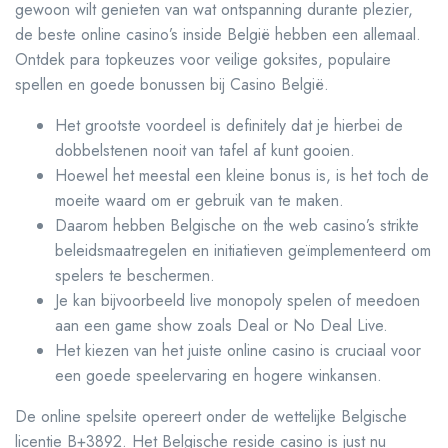
gewoon wilt genieten van wat ontspanning durante plezier,
de beste online casino’s inside België hebben een allemaal.
Ontdek para topkeuzes voor veilige goksites, populaire
spellen en goede bonussen bij Casino België.
Het grootste voordeel is definitely dat je hierbei de
dobbelstenen nooit van tafel af kunt gooien.
Hoewel het meestal een kleine bonus is, is het toch de
moeite waard om er gebruik van te maken.
Daarom hebben Belgische on the web casino’s strikte
beleidsmaatregelen en initiatieven geïmplementeerd om
spelers te beschermen.
Je kan bijvoorbeeld live monopoly spelen of meedoen
aan een game show zoals Deal or No Deal Live.
Het kiezen van het juiste online casino is cruciaal voor
een goede speelervaring en hogere winkansen.
De online spelsite opereert onder de wettelijke Belgische
licentie B+3892. Het Belgische reside casino is just nu