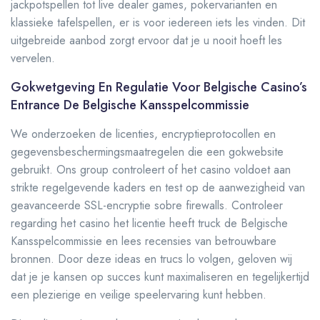
jackpotspellen tot live dealer games, pokervarianten en
klassieke tafelspellen, er is voor iedereen iets les vinden. Dit
uitgebreide aanbod zorgt ervoor dat je u nooit hoeft les
vervelen.
Gokwetgeving En Regulatie Voor Belgische Casino’s
Entrance De Belgische Kansspelcommissie
We onderzoeken de licenties, encryptieprotocollen en
gegevensbeschermingsmaatregelen die een gokwebsite
gebruikt. Ons group controleert of het casino voldoet aan
strikte regelgevende kaders en test op de aanwezigheid van
geavanceerde SSL-encryptie sobre firewalls. Controleer
regarding het casino het licentie heeft truck de Belgische
Kansspelcommissie en lees recensies van betrouwbare
bronnen. Door deze ideas en trucs lo volgen, geloven wij
dat je je kansen op succes kunt maximaliseren en tegelijkertijd
een plezierige en veilige speelervaring kunt hebben.