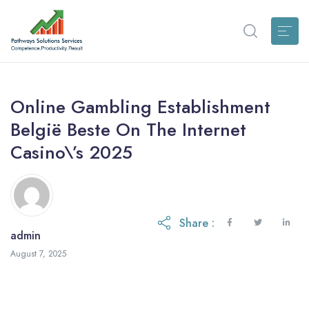
Online Gambling Establishment
België Beste On The Internet
Casino\’s 2025
Share :
admin
August 7, 2025