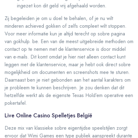
ingezet kon dit geld vrij afgehaald worden.
Zij begeleiden je om u doel te behalen, of je nu wilt
minderen achieved gokken of zelfs compleet wilt stoppen.
Voor meer informatie kun je altijd terecht op sobre pagina
van gokhulp. be. Een van de meest uitgebreide methoden om
contact op te nemen met de klantenservice is door middel
van e-mails. Dit komt omdat je hier niet alleen contact kunt
leggen met de klantenservice, maar je hebt ook direct sobre
mogelijkheid om documenten en screenshots mee te sturen.
Daarnaast ben je niet gebonden aan het aantal karakters om
je probleem te kunnen beschrijven. Je zou denken dat dit
hetzelfde werkt als de eigenste Texas Hold’em operative een
pokertafel.
Live Online Casino Spelletjes België
Deze mix van klassieke sobre eigentijdse speelstijlen zorgt
ervoor dat Wimi Games een type publiek aanspreekt durante