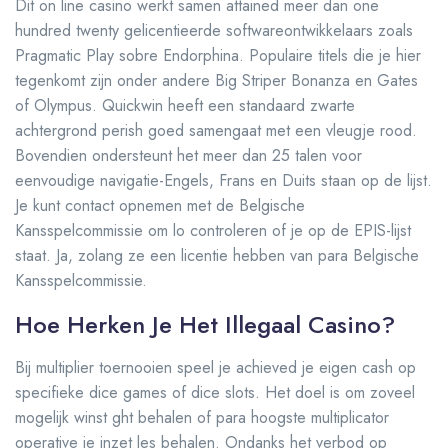
Dit on line casino werkt samen attained meer dan one
hundred twenty gelicentieerde softwareontwikkelaars zoals
Pragmatic Play sobre Endorphina. Populaire titels die je hier
tegenkomt zijn onder andere Big Striper Bonanza en Gates
of Olympus. Quickwin heeft een standaard zwarte
achtergrond perish goed samengaat met een vleugje rood.
Bovendien ondersteunt het meer dan 25 talen voor
eenvoudige navigatie-Engels, Frans en Duits staan op de lijst.
Je kunt contact opnemen met de Belgische
Kansspelcommissie om lo controleren of je op de EPIS-lijst
staat. Ja, zolang ze een licentie hebben van para Belgische
Kansspelcommissie.
Hoe Herken Je Het Illegaal Casino?
Bij multiplier toernooien speel je achieved je eigen cash op
specifieke dice games of dice slots. Het doel is om zoveel
mogelijk winst ght behalen of para hoogste multiplicator
operative je inzet les behalen. Ondanks het verbod op