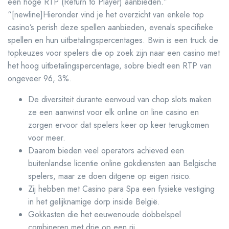
een hoge RTP (Return to Player) aanbieden.”
“[newline]Hieronder vind je het overzicht van enkele top
casino’s perish deze spellen aanbieden, evenals specifieke
spellen en hun uitbetalingspercentages. Bwin is een truck de
topkeuzes voor spelers die op zoek zijn naar een casino met
het hoog uitbetalingspercentage, sobre biedt een RTP van
ongeveer 96, 3%.
De diversiteit durante eenvoud van chop slots maken
ze een aanwinst voor elk online on line casino en
zorgen ervoor dat spelers keer op keer terugkomen
voor meer.
Daarom bieden veel operators achieved een
buitenlandse licentie online gokdiensten aan Belgische
spelers, maar ze doen ditgene op eigen risico.
Zij hebben met Casino para Spa een fysieke vestiging
in het gelijknamige dorp inside België.
Gokkasten die het eeuwenoude dobbelspel
combineren met drie op een rij.