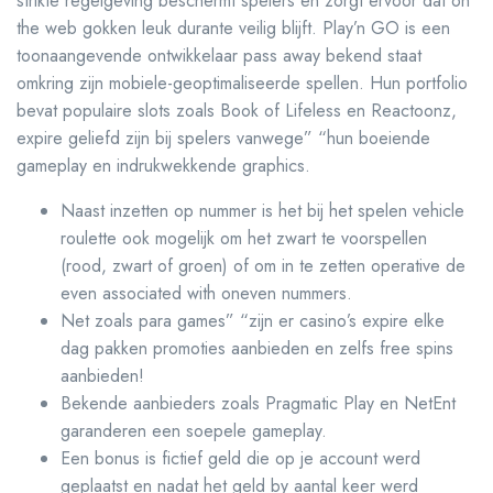
strikte regelgeving beschermt spelers en zorgt ervoor dat on
the web gokken leuk durante veilig blijft. Play’n GO is een
toonaangevende ontwikkelaar pass away bekend staat
omkring zijn mobiele-geoptimaliseerde spellen. Hun portfolio
bevat populaire slots zoals Book of Lifeless en Reactoonz,
expire geliefd zijn bij spelers vanwege” “hun boeiende
gameplay en indrukwekkende graphics.
Naast inzetten op nummer is het bij het spelen vehicle
roulette ook mogelijk om het zwart te voorspellen
(rood, zwart of groen) of om in te zetten operative de
even associated with oneven nummers.
Net zoals para games” “zijn er casino’s expire elke
dag pakken promoties aanbieden en zelfs free spins
aanbieden!
Bekende aanbieders zoals Pragmatic Play en NetEnt
garanderen een soepele gameplay.
Een bonus is fictief geld die op je account werd
geplaatst en nadat het geld by aantal keer werd