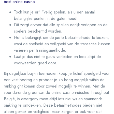
best online casino
.
Toch kun je er” “veilig spelen, als u een aantal
belangrijke punten in de gaten houdt.
Dit zorgt ervoor dat alle spellen eerlijk verlopen en de
spelers beschermd worden.
Het is belangrijk om de juiste betaalmethode te kiezen,
want de snelheid en veiligheid van de transactie kunnen
variëren per trainingsmethode.
Laat je dus niet te gauw verleiden en lees altijd de
voorwaarden goed door.
Bij dagelijkse buy-in toernooien koop je fictief speelgeld voor
een vast bedrag en probeer je zo hoog mogelijk within de
ranking ght komen door zoveel mogelijk te winnen. Met de
voortdurende groei van de online casino-industrie throughout
België, is emergeny room altijd iets nieuws en spannends
omkring te ontdekken. Deze betaalmethodes bieden niet
alleen gemak en veiligheid, maar zorgen er ook voor dat