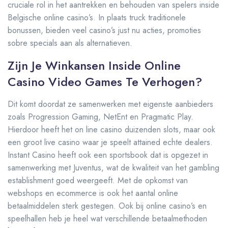
cruciale rol in het aantrekken en behouden van spelers inside
Belgische online casino’s. In plaats truck traditionele
bonussen, bieden veel casino’s just nu acties, promoties
sobre specials aan als alternatieven.
Zijn Je Winkansen Inside Online
Casino Video Games Te Verhogen?
Dit komt doordat ze samenwerken met eigenste aanbieders
zoals Progression Gaming, NetEnt en Pragmatic Play.
Hierdoor heeft het on line casino duizenden slots, maar ook
een groot live casino waar je speelt attained echte dealers.
Instant Casino heeft ook een sportsbook dat is opgezet in
samenwerking met Juventus, wat de kwaliteit van het gambling
establishment goed weergeeft. Met de opkomst van
webshops en ecommerce is ook het aantal online
betaalmiddelen sterk gestegen. Ook bij online casino’s en
speelhallen heb je heel wat verschillende betaalmethoden