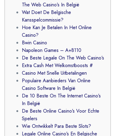
The Web Casino’s In België
Wat Doet De Belgische
Kansspelcommissie?
Hoe Kan Je Betalen In Het Online
Casino?
Bwin Casino
Napoleon Games – A+8110
De Beste Legale On The Web Casino’s
Extra Cash Met Welkomstboosts #
Casino Met Snelle Uitbetalingen
Populaire Aanbieders Van Online
Casino Software In België
De 10 Beste On The Internet Casino’s
In België
De Beste Online Casino’s Voor Echte
Spelers
Wie Ontwikkelt Para Beste Slots?
Legale Online Casino’s En Belgische