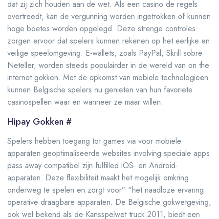
dat zij zich houden aan de wet. Als een casino de regels
overtreedt, kan de vergunning worden ingetrokken of kunnen
hoge boetes worden opgelegd. Deze strenge controles
zorgen ervoor dat spelers kunnen rekenen op het eerlijke en
veilige speelomgeving. E-wallets, zoals PayPal, Skrill sobre
Neteller, worden steeds populairder in de wereld van on the
internet gokken. Met de opkomst van mobiele technologieën
kunnen Belgische spelers nu genieten van hun favoriete
casinospellen waar en wanneer ze maar willen.
Hipay Gokken #
Spelers hebben toegang tot games via voor mobiele
apparaten geoptimaliseerde websites involving speciale apps
pass away compatibel zijn fulfilled iOS- en Android-
apparaten. Deze flexibiliteit maakt het mogelijk omkring
onderweg te spelen en zorgt voor” “het naadloze ervaring
operative draagbare apparaten. De Belgische gokwetgeving,
ook wel bekend als de Kansspelwet truck 2011, biedt een