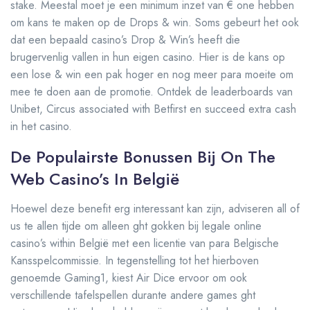
stake. Meestal moet je een minimum inzet van € one hebben
om kans te maken op de Drops & win. Soms gebeurt het ook
dat een bepaald casino’s Drop & Win’s heeft die
brugervenlig vallen in hun eigen casino. Hier is de kans op
een lose & win een pak hoger en nog meer para moeite om
mee te doen aan de promotie. Ontdek de leaderboards van
Unibet, Circus associated with Betfirst en succeed extra cash
in het casino.
De Populairste Bonussen Bij On The
Web Casino’s In België
Hoewel deze benefit erg interessant kan zijn, adviseren all of
us te allen tijde om alleen ght gokken bij legale online
casino’s within België met een licentie van para Belgische
Kansspelcommissie. In tegenstelling tot het hierboven
genoemde Gaming1, kiest Air Dice ervoor om ook
verschillende tafelspellen durante andere games ght