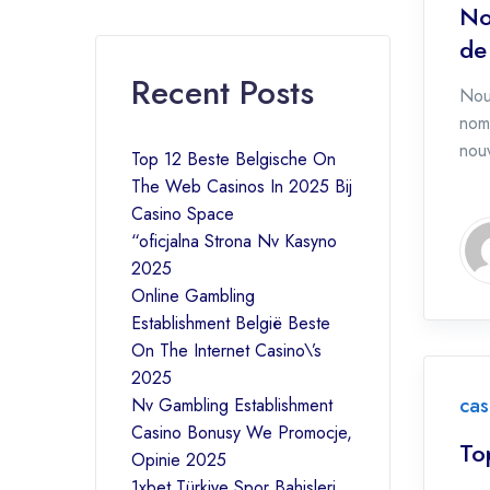
No
de
Recent Posts
Nouv
nomb
nouv
Top 12 Beste Belgische On
The Web Casinos In 2025 Bij
Casino Space
“oficjalna Strona Nv Kasyno
2025
Online Gambling
Establishment België Beste
On The Internet Casino\’s
2025
cas
Nv Gambling Establishment
Casino Bonusy We Promocje,
To
Opinie 2025
1xbet Türkiye Spor Bahisleri