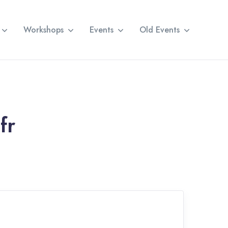
Workshops
Events
Old Events
fr