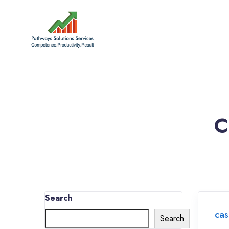
C
Search
cas
Search