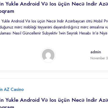
in Yukle Android Və Ios üçün Necə Indir Az
oqram
n Yukle Android Və Ios üçün Necə Indir Azərbaycan ötrü Mobil 
duğunuz mərc məbləği təyyarəni dayandırdığınız mərc əmsalına vu
laması Nasıl Güncellenir Subyektiv 1win Seyrək Hesabı In’ə Niyə P
l? Android Apk V? Ios App 2023 Pulsuz Indir Dizajnum 11 In Yükl
 2023 Pulsuz […]
admin
November 3
n AZ Casino
in Yukle Android Və Ios üçün Necə Indir Az
oqram