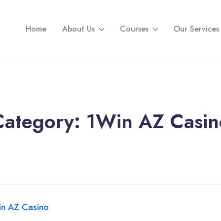
Home
About Us
Courses
Our Services
Category:
1Win AZ Casin
n AZ Casino