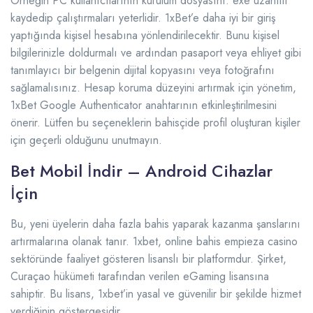
Örneğin PC kullanıcılarının kurulum dosyasını. exe uzantılı
kaydedip çalıştırmaları yeterlidir. 1xBet’e daha iyi bir giriş
yaptığında kişisel hesabına yönlendirilecektir. Bunu kişisel
bilgilerinizle doldurmalı ve ardından pasaport veya ehliyet gibi
tanımlayıcı bir belgenin dijital kopyasını veya fotoğrafını
sağlamalısınız. Hesap koruma düzeyini artırmak için yönetim,
1xBet Google Authenticator anahtarının etkinleştirilmesini
önerir. Lütfen bu seçeneklerin bahisçide profil oluşturan kişiler
için geçerli olduğunu unutmayın.
Bet Mobil İndir – Android Cihazlar
İçin
Bu, yeni üyelerin daha fazla bahis yaparak kazanma şanslarını
artırmalarına olanak tanır. 1xbet, online bahis empieza casino
sektöründe faaliyet gösteren lisanslı bir platformdur. Şirket,
Curaçao hükümeti tarafından verilen eGaming lisansına
sahiptir. Bu lisans, 1xbet’in yasal ve güvenilir bir şekilde hizmet
verdiğinin göstergesidir.