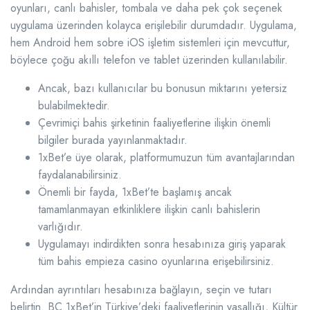
oyunları, canlı bahisler, tombala ve daha pek çok seçenek
uygulama üzerinden kolayca erişilebilir durumdadır. Uygulama,
hem Android hem sobre iOS işletim sistemleri için mevcuttur,
böylece çoğu akıllı telefon ve tablet üzerinden kullanılabilir.
Ancak, bazı kullanıcılar bu bonusun miktarını yetersiz
bulabilmektedir.
Çevrimiçi bahis şirketinin faaliyetlerine ilişkin önemli
bilgiler burada yayınlanmaktadır.
1xBet’e üye olarak, platformumuzun tüm avantajlarından
faydalanabilirsiniz.
Önemli bir fayda, 1xBet’te başlamış ancak
tamamlanmayan etkinliklere ilişkin canlı bahislerin
varlığıdır.
Uygulamayı indirdikten sonra hesabınıza giriş yaparak
tüm bahis empieza casino oyunlarına erişebilirsiniz.
Ardından ayrıntıları hesabınıza bağlayın, seçin ve tutarı
belirtin. BC 1xBet’in Türkiye’deki faaliyetlerinin yasallığı, Kültür