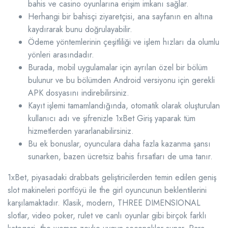
bahis ve casino oyunlarına erişim imkanı sağlar.
Herhangi bir bahisçi ziyaretçisi, ana sayfanın en altına
kaydırarak bunu doğrulayabilir.
Ödeme yöntemlerinin çeşitliliği ve işlem hızları da olumlu
yönleri arasındadır.
Burada, mobil uygulamalar için ayrılan özel bir bölüm
bulunur ve bu bölümden Android versiyonu için gerekli
APK dosyasını indirebilirsiniz.
Kayıt işlemi tamamlandığında, otomatik olarak oluşturulan
kullanıcı adı ve şifrenizle 1xBet Giriş yaparak tüm
hizmetlerden yararlanabilirsiniz.
Bu ek bonuslar, oyunculara daha fazla kazanma şansı
sunarken, bazen ücretsiz bahis fırsatları de uma tanır.
1xBet, piyasadaki drabbats geliştiricilerden temin edilen geniş
slot makineleri portföyü ile the girl oyuncunun beklentilerini
karşılamaktadır. Klasik, modern, THREE DIMENSIONAL
slotlar, video poker, rulet ve canlı oyunlar gibi birçok farklı