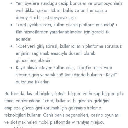
Yeni üyelere sunduğu cazip bonuslar ve promosyonlarla
weil dikkat çeken 1xbet, bahis ve on line casino
deneyimini bir üst seviyeye taşır.
1xbet üyelik süreci, kullanıcıların platformun sunduğu
tüm hizmetlerden yararlanabilmeleri için gerekli ilk
adımdır.
1xbet yeni giriş adresi, kullanıcıların platforma sorunsuz
erişimini sağlamak amacıyla düzenli olarak
güncellenmektedir.
Kayıt olmak isteyen kullanıcılar, 1xbet’in resmi web
sitesine giriş yaparak sağ üst köşede bulunan “Kayıt”
butonuna tıklarlar.
Bu formda, kişisel bilgiler, iletişim bilgileri ve hesap bilgileri gibi
temel veriler istenir. 1xbet, kullanıcı bilgilerinin gizliliğini
empieza güvenliğini korumak için gelişmiş şifreleme
teknolojileri kullanır. Canlı bahis seçenekleri, casino oyunları
ve slot makineleri mobil platformda w tamtym miejscu