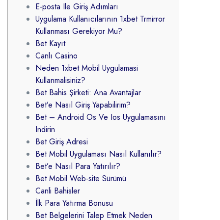
E-posta Ile Giriş Adımları
Uygulama Kullanıcılarının 1xbet Trmirror
Kullanması Gerekiyor Mu?
Bet Kayıt
Canlı Casino
Neden 1xbet Mobil Uygulamasi
Kullanmalisiniz?
Bet Bahis Şirketi: Ana Avantajlar
Bet’e Nasıl Giriş Yapabilirim?
Bet – Android Os Ve Ios Uygulamasını
Indirin
Bet Giriş Adresi
Bet Mobil Uygulaması Nasıl Kullanılır?
Bet’e Nasıl Para Yatırılır?
Bet Mobil Web-site Sürümü
Canli Bahisler
İlk Para Yatırma Bonusu
Bet Belgelerini Talep Etmek Neden