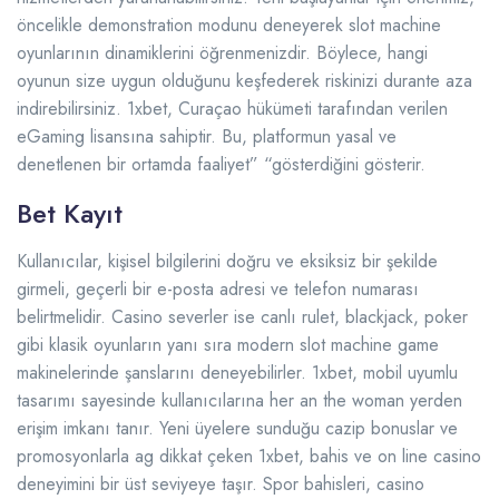
öncelikle demonstration modunu deneyerek slot machine
oyunlarının dinamiklerini öğrenmenizdir. Böylece, hangi
oyunun size uygun olduğunu keşfederek riskinizi durante aza
indirebilirsiniz. 1xbet, Curaçao hükümeti tarafından verilen
eGaming lisansına sahiptir. Bu, platformun yasal ve
denetlenen bir ortamda faaliyet” “gösterdiğini gösterir.
Bet Kayıt
Kullanıcılar, kişisel bilgilerini doğru ve eksiksiz bir şekilde
girmeli, geçerli bir e-posta adresi ve telefon numarası
belirtmelidir. Casino severler ise canlı rulet, blackjack, poker
gibi klasik oyunların yanı sıra modern slot machine game
makinelerinde şanslarını deneyebilirler. 1xbet, mobil uyumlu
tasarımı sayesinde kullanıcılarına her an the woman yerden
erişim imkanı tanır. Yeni üyelere sunduğu cazip bonuslar ve
promosyonlarla ag dikkat çeken 1xbet, bahis ve on line casino
deneyimini bir üst seviyeye taşır. Spor bahisleri, casino