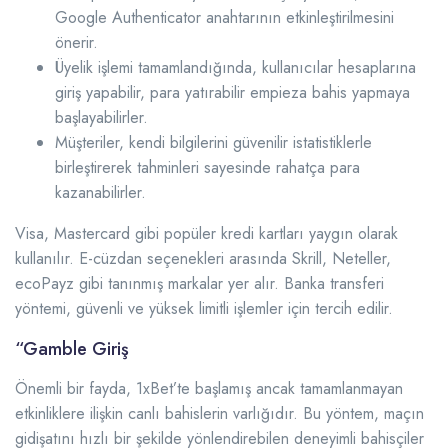
Google Authenticator anahtarının etkinleştirilmesini
önerir.
Üyelik işlemi tamamlandığında, kullanıcılar hesaplarına
giriş yapabilir, para yatırabilir empieza bahis yapmaya
başlayabilirler.
Müşteriler, kendi bilgilerini güvenilir istatistiklerle
birleştirerek tahminleri sayesinde rahatça para
kazanabilirler.
Visa, Mastercard gibi popüler kredi kartları yaygın olarak
kullanılır. E-cüzdan seçenekleri arasında Skrill, Neteller,
ecoPayz gibi tanınmış markalar yer alır. Banka transferi
yöntemi, güvenli ve yüksek limitli işlemler için tercih edilir.
“Gamble Giriş
Önemli bir fayda, 1xBet’te başlamış ancak tamamlanmayan
etkinliklere ilişkin canlı bahislerin varlığıdır. Bu yöntem, maçın
gidişatını hızlı bir şekilde yönlendirebilen deneyimli bahisçiler