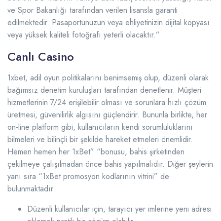
ve Spor Bakanlığı tarafından verilen lisansla garanti
edilmektedir. Pasaportunuzun veya ehliyetinizin dijital kopyası
veya yüksek kaliteli fotoğrafı yeterli olacaktır.”
Canlı Casino
1xbet, adil oyun politikalarını benimsemiş olup, düzenli olarak
bağımsız denetim kuruluşları tarafından denetlenir. Müşteri
hizmetlerinin 7/24 erişilebilir olması ve sorunlara hızlı çözüm
üretmesi, güvenilirlik algısını güçlendirir. Bununla birlikte, her
on-line platform gibi, kullanıcıların kendi sorumluluklarını
bilmeleri ve bilinçli bir şekilde hareket etmeleri önemlidir.
Hemen hemen her 1xBet” “bonusu, bahis şirketinden
çekilmeye çalışılmadan önce bahis yapılmalıdır. Diğer şeylerin
yanı sıra “1xBet promosyon kodlarının vitrini” de
bulunmaktadır.
Düzenli kullanıcılar için, tarayıcı yer imlerine yeni adresi