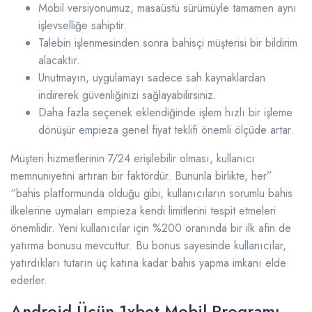
Mobil versiyonumuz, masaüstü sürümüyle tamamen aynı
işlevselliğe sahiptir.
Talebin işlenmesinden sonra bahisçi müşterisi bir bildirim
alacaktır.
Unutmayın, uygulamayı sadece sah kaynaklardan
indirerek güvenliğinizi sağlayabilirsiniz.
Daha fazla seçenek eklendiğinde işlem hızlı bir işleme
dönüşür empieza genel fiyat teklifi önemli ölçüde artar.
Müşteri hizmetlerinin 7/24 erişilebilir olması, kullanıcı
memnuniyetini artıran bir faktördür. Bununla birlikte, her”
“bahis platformunda olduğu gibi, kullanıcıların sorumlu bahis
ilkelerine uymaları empieza kendi limitlerini tespit etmeleri
önemlidir. Yeni kullanıcılar için %200 oranında bir ilk afin de
yatırma bonusu mevcuttur. Bu bonus sayesinde kullanıcılar,
yatırdıkları tutarın üç katına kadar bahis yapma imkanı elde
ederler.
Android Üçün 1xbet Mobil Proqramı