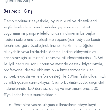
uyumlulukla çalışır.
Bet Mobil Giriş
Demo modumuz sayesinde, oyunun kural ve dinamiklerini
keşfederek daha bilinçli bahisler yapabilirsiniz. 1хBet
uygulamasını pampre telefonunuza indirmenin bir başka
nedeni sobre onu özelleştirme seçeneğidir, böylece kendi
tercihinize göre özelleştirebilirsiniz. Farklı menü öğeleri
ekleyebilir veya kaldırabilir, ödeme kartları ekleyebilir ve
hesabınız için iki faktörlü korumayı etkinleştirebilirsiniz. 1xBet
ile ilgili her türlü soru, sorun ve metode destek ihtiyacınızda,
profesyonel destek ekibimiz 7/24 hizmetinizdedir. Canlı
sohbet, e-posta ve telefon desteği ile 60’tan fazla dilde, hızlı
ve etkili çözüm sunmaktayız. Casino bölümümüzde, seçili slot
makinelerinde 150 ücretsiz dönüş ve maksimum one. 500
€’ya kadar bonus sunulmaktadır.
Reşit olma yaşına ulaşmış kullanıcıların siteye kayıt