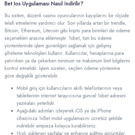
Bet Ios Uygulaması Nasıl İndirilir?
Bu sistem, düzenli casino oyuncularının kayıplarını bir ölçüde
telafi etmelerine yardımcı olur. Son yıllarda artan bir trendle,
Bitcoin, Ethereum, Litecoin gibi kripto para birimleri de ödeme
seçenekleri arasına eklenmiştir. 1xbet, tüm bu ödeme
yöntemlerinde işlem güvenliğini sağlamak için gelişmiş
şifreleme teknolojileri kullanır. Kullanıcılar, hesaplarına para
yatırırken ya da çekerken minimum ve maksimum limit bilgilerini
kontrol etmelidir. İşlem süreleri, seçilen ödeme yöntemine
göre değişiklik gösterebilir.
Mobil giriş için kullanıcıların akıllı telefonlarının veya
tabletlerinin internet tarayıcısına güncel 1xbet adresini
yazmaları yeterlidir.
Aşağıdaki adımları izleyerek iOS ya da iPhone
cihazınıza 1xBet mobil uygulamasını ücretsiz şekilde
indirebilir empieza kolayca kurabilirsiniz.
Hızlı yüklenen sayfalar ve enhance edilmiş görüntüler,