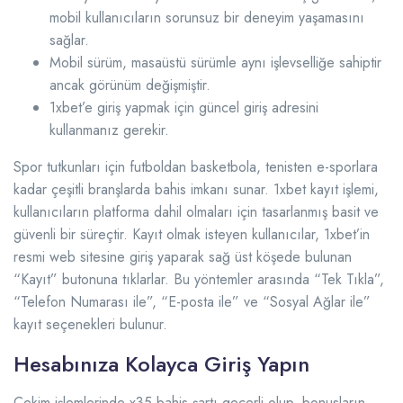
mobil kullanıcıların sorunsuz bir deneyim yaşamasını
sağlar.
Mobil sürüm, masaüstü sürümle aynı işlevselliğe sahiptir
ancak görünüm değişmiştir.
1xbet’e giriş yapmak için güncel giriş adresini
kullanmanız gerekir.
Spor tutkunları için futboldan basketbola, tenisten e-sporlara
kadar çeşitli branşlarda bahis imkanı sunar. 1xbet kayıt işlemi,
kullanıcıların platforma dahil olmaları için tasarlanmış basit ve
güvenli bir süreçtir. Kayıt olmak isteyen kullanıcılar, 1xbet’in
resmi web sitesine giriş yaparak sağ üst köşede bulunan
“Kayıt” butonuna tıklarlar. Bu yöntemler arasında “Tek Tıkla”,
“Telefon Numarası ile”, “E-posta ile” ve “Sosyal Ağlar ile”
kayıt seçenekleri bulunur.
Hesabınıza Kolayca Giriş Yapın
Çekim işlemlerinde x35 bahis şartı geçerli olup, bonusların