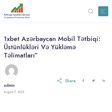
1xbet Azərbaycan Mobil Tətbiqi:
Üstünlükləri Və Yükləmə
Təlimatları”
Share :
admin
August 7, 2025