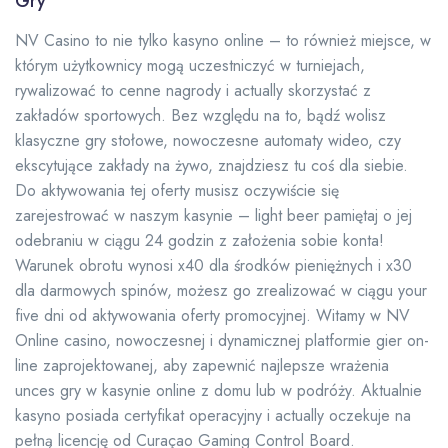
Gry
NV Casino to nie tylko kasyno online – to również miejsce, w
którym użytkownicy mogą uczestniczyć w turniejach,
rywalizować to cenne nagrody i actually skorzystać z
zakładów sportowych. Bez względu na to, bądź wolisz
klasyczne gry stołowe, nowoczesne automaty wideo, czy
ekscytujące zakłady na żywo, znajdziesz tu coś dla siebie.
Do aktywowania tej oferty musisz oczywiście się
zarejestrować w naszym kasynie – light beer pamiętaj o jej
odebraniu w ciągu 24 godzin z założenia sobie konta!
Warunek obrotu wynosi x40 dla środków pieniężnych i x30
dla darmowych spinów, możesz go zrealizować w ciągu your
five dni od aktywowania oferty promocyjnej. Witamy w NV
Online casino, nowoczesnej i dynamicznej platformie gier on-
line zaprojektowanej, aby zapewnić najlepsze wrażenia
unces gry w kasynie online z domu lub w podróży. Aktualnie
kasyno posiada certyfikat operacyjny i actually oczekuje na
pełną licencję od Curaçao Gaming Control Board.