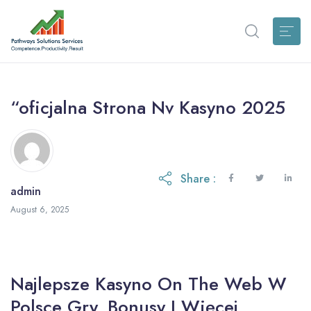
“oficjalna Strona Nv Kasyno 2025
Share :
admin
August 7, 2025
August 6, 2025
Najlepsze Kasyno On The Web W
Polsce Gry, Bonusy I Więcej