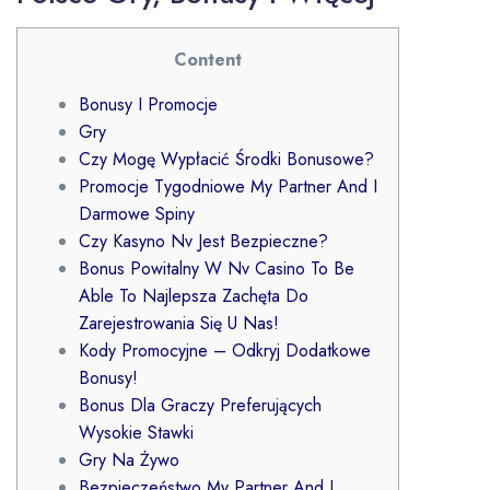
Content
Bonusy I Promocje
Gry
Czy Mogę Wypłacić Środki Bonusowe?
Promocje Tygodniowe My Partner And I
Darmowe Spiny
Czy Kasyno Nv Jest Bezpieczne?
Bonus Powitalny W Nv Casino To Be
Able To Najlepsza Zachęta Do
Zarejestrowania Się U Nas!
Kody Promocyjne – Odkryj Dodatkowe
Bonusy!
Bonus Dla Graczy Preferujących
Wysokie Stawki
Gry Na Żywo
Bezpieczeństwo My Partner And I