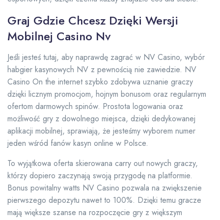
Graj Gdzie Chcesz Dzięki Wersji
Mobilnej Casino Nv
Jeśli jesteś tutaj, aby naprawdę zagrać w NV Casino, wybór
habgier kasynowych NV z pewnością nie zawiedzie. NV
Casino On the internet szybko zdobywa uznanie graczy
dzięki licznym promocjom, hojnym bonusom oraz regularnym
ofertom darmowych spinów. Prostota logowania oraz
możliwość gry z dowolnego miejsca, dzięki dedykowanej
aplikacji mobilnej, sprawiają, że jesteśmy wyborem numer
jeden wśród fanów kasyn online w Polsce.
To wyjątkowa oferta skierowana carry out nowych graczy,
którzy dopiero zaczynają swoją przygodę na platformie.
Bonus powitalny watts NV Casino pozwala na zwiększenie
pierwszego depozytu nawet to 100%. Dzięki temu gracze
mają większe szanse na rozpoczęcie gry z większym