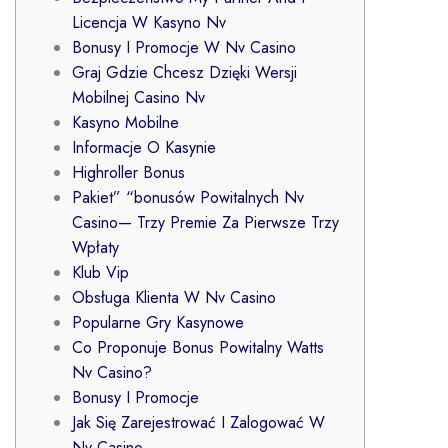
Licencja W Kasyno Nv
Bonusy I Promocje W Nv Casino
Graj Gdzie Chcesz Dzięki Wersji
Mobilnej Casino Nv
Kasyno Mobilne
Informacje O Kasynie
Highroller Bonus
Pakiet” “bonusów Powitalnych Nv
Casino— Trzy Premie Za Pierwsze Trzy
Wpłaty
Klub Vip
Obsługa Klienta W Nv Casino
Popularne Gry Kasynowe
Co Proponuje Bonus Powitalny Watts
Nv Casino?
Bonusy I Promocje
Jak Się Zarejestrować I Zalogować W
Nv Casino