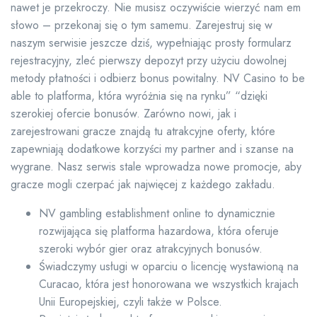
nawet je przekroczy. Nie musisz oczywiście wierzyć nam em
słowo – przekonaj się o tym samemu. Zarejestruj się w
naszym serwisie jeszcze dziś, wypełniając prosty formularz
rejestracyjny, zleć pierwszy depozyt przy użyciu dowolnej
metody płatności i odbierz bonus powitalny. NV Casino to be
able to platforma, która wyróżnia się na rynku” “dzięki
szerokiej ofercie bonusów. Zarówno nowi, jak i
zarejestrowani gracze znajdą tu atrakcyjne oferty, które
zapewniają dodatkowe korzyści my partner and i szanse na
wygrane. Nasz serwis stale wprowadza nowe promocje, aby
gracze mogli czerpać jak najwięcej z każdego zakładu.
NV gambling establishment online to dynamicznie
rozwijająca się platforma hazardowa, która oferuje
szeroki wybór gier oraz atrakcyjnych bonusów.
Świadczymy usługi w oparciu o licencję wystawioną na
Curacao, która jest honorowana we wszystkich krajach
Unii Europejskiej, czyli także w Polsce.