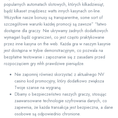
popularnych automatach slotowych, których kilkadziesiąt,
bądź kilkaset znajdziesz watts innych kasynach on-line.
Wszystkie nasze bonusy są transparentne, some sort of
szczegółowe warunki każdej promocji są zawsze” “łatwo
dostępne dla graczy. Nie ukrywamy żadnych dodatkowych
wymagań bądź ograniczeń, co jest często praktykowane
przez inne kasyna on the web. Każda gra w naszym kasynie
jest dostępna w trybie demonstracyjnym, co pozwala na
bezpłatne testowanie i zapoznanie się z zasadami przed
rozpoczęciem gry mhh prawdziwe pieniądze.
Nie zapomnij również skorzystać z aktualnego NV
casino kod promocyjny, który dodatkowo zwiększa
Twoje szanse na wygraną.
Dbamy o bezpieczeństwo naszych graczy, stosując
zaawansowane technologie szyfrowania danych, co
zapewnia, że każda transakcja jest bezpieczna, a dane
osobowe są odpowiednio chronione.