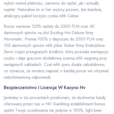
wybór metod płatności, zarówno do wpłat, jak i actually
wypłat. Naturalnie im or her wyższy poziom, tym bardziej
atrakcyjny pakiet korzyści czeka mhh Ciebie.
Bonus wyniesie 125% wpłaty do 2300 PLN oraz 40
darmowych spinów na slot Sizzling Hot Deluxe firmy
Novomatic. Premia 100% z depozytu do 2500 PLN oraz
100 darmowych spinów mhh Joker Stoker firmy Endorphina.
Zwrot części przegranych środków, który pozwala zmniejszyć
ryzyko i daje graczom dodatkową szansę mhh wygraną przy
następnych zakładach. Czat mhh żywo działa całodobowo,
co oznacza, że możesz napisać o każdej porze we otrzymać
natychmiastową odpowiedź.
Bezpieczeństwo I Licencja W Kasyno Nv
Jesteśmy w stu procentach przekonani, że dosłownie każdy
oferowany przez nas w NV Gambling establishment bonus
spełni Twoje oczekiwania nie jedynie w 100%, light beer