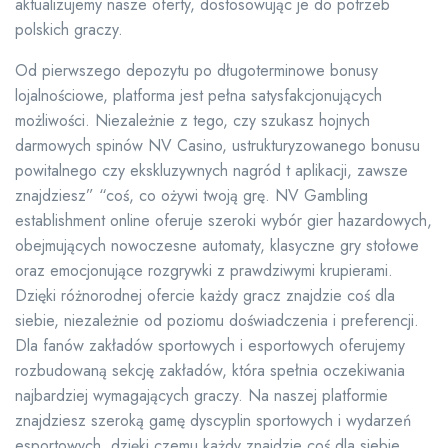
aktualizujemy nasze oferty, dostosowując je do potrzeb
polskich graczy.
Od pierwszego depozytu po długoterminowe bonusy
lojalnościowe, platforma jest pełna satysfakcjonujących
możliwości. Niezależnie z tego, czy szukasz hojnych
darmowych spinów NV Casino, ustrukturyzowanego bonusu
powitalnego czy ekskluzywnych nagród t aplikacji, zawsze
znajdziesz” “coś, co ożywi twoją grę. NV Gambling
establishment online oferuje szeroki wybór gier hazardowych,
obejmujących nowoczesne automaty, klasyczne gry stołowe
oraz emocjonujące rozgrywki z prawdziwymi krupierami.
Dzięki różnorodnej ofercie każdy gracz znajdzie coś dla
siebie, niezależnie od poziomu doświadczenia i preferencji.
Dla fanów zakładów sportowych i esportowych oferujemy
rozbudowaną sekcję zakładów, która spełnia oczekiwania
najbardziej wymagających graczy. Na naszej platformie
znajdziesz szeroką gamę dyscyplin sportowych i wydarzeń
esportowych, dzięki czemu każdy znajdzie coś dla siebie.