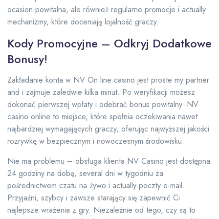
ocasion powitalna, ale również regularne promocje i actually
mechanizmy, które doceniają lojalność graczy.
Kody Promocyjne – Odkryj Dodatkowe
Bonusy!
Zakładanie konta w NV On line casino jest proste my partner
and i zajmuje zaledwie kilka minut. Po weryfikacji możesz
dokonać pierwszej wpłaty i odebrać bonus powitalny. NV
casino online to miejsce, które spełnia oczekiwania nawet
najbardziej wymagających graczy, oferując najwyższej jakości
rozrywkę w bezpiecznym i nowoczesnym środowisku.
Nie ma problemu – obsługa klienta NV Casino jest dostępna
24 godziny na dobę, several dni w tygodniu za
pośrednictwem czatu na żywo i actually poczty e-mail.
Przyjaźni, szybcy i zawsze starający się zapewnić Ci
najlepsze wrażenia z gry. Niezależnie od tego, czy są to