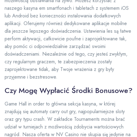
możliwością obstawiania na żywo. Możesz korzystać z
naszego kasyna em smartfonach i tabletach z systemem iOS
lub Android bez konieczności instalowania dodatkowych
aplikacji. Oferujemy również dedykowane aplikacje mobilne
dla jeszcze lepszego doświadczenia. Ustawienia les są łatwe
perform aktywacji, całkowicie poufne i zaprojektowane tak,
aby pomóc ci odpowiedzialnie zarządzać swoimi
doświadczeniami. Niezależnie od tego, czy jesteś zwykłym,
czy regularnym graczem, te zabezpieczenia zostały
zaprojektowane tidak, aby Twoje wrażenia z gry były
przyjemne i bezstresowe.
Czy Mogę Wypłacić Środki Bonusowe?
Game Hall in order to główna sekcja kasyna, w której
znajdują się automaty carry out gry, najpopularniejsze sloty
oraz gry typu crash. W zakładce Tournaments można brać
udział w turniejach z możliwością zdobycia wartościowych
nagród. Nasza oferta w NV Casino nie skupia się jedynie na