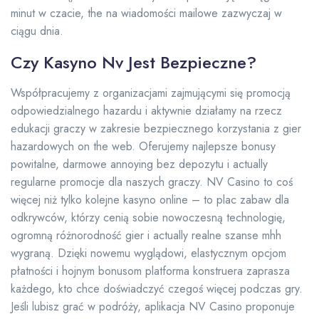
minut w czacie, the na wiadomości mailowe zazwyczaj w
ciągu dnia.
Czy Kasyno Nv Jest Bezpieczne?
Współpracujemy z organizacjami zajmującymi się promocją
odpowiedzialnego hazardu i aktywnie działamy na rzecz
edukacji graczy w zakresie bezpiecznego korzystania z gier
hazardowych on the web. Oferujemy najlepsze bonusy
powitalne, darmowe annoying bez depozytu i actually
regularne promocje dla naszych graczy. NV Casino to coś
więcej niż tylko kolejne kasyno online – to plac zabaw dla
odkrywców, którzy cenią sobie nowoczesną technologię,
ogromną różnorodność gier i actually realne szanse mhh
wygraną. Dzięki nowemu wyglądowi, elastycznym opcjom
płatności i hojnym bonusom platforma konstruera zaprasza
każdego, kto chce doświadczyć czegoś więcej podczas gry.
Jeśli lubisz grać w podróży, aplikacja NV Casino proponuje