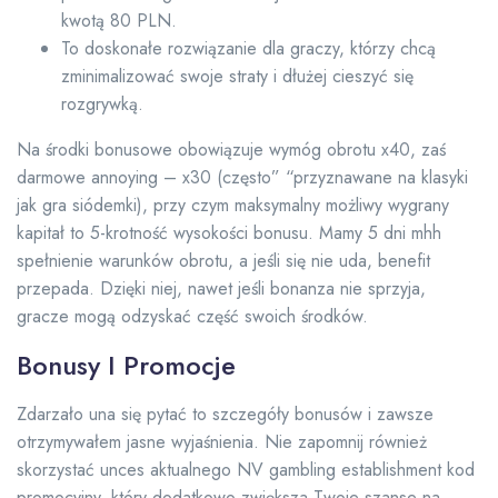
kwotą 80 PLN.
To doskonałe rozwiązanie dla graczy, którzy chcą
zminimalizować swoje straty i dłużej cieszyć się
rozgrywką.
Na środki bonusowe obowiązuje wymóg obrotu x40, zaś
darmowe annoying – x30 (często” “przyznawane na klasyki
jak gra siódemki), przy czym maksymalny możliwy wygrany
kapitał to 5-krotność wysokości bonusu. Mamy 5 dni mhh
spełnienie warunków obrotu, a jeśli się nie uda, benefit
przepada. Dzięki niej, nawet jeśli bonanza nie sprzyja,
gracze mogą odzyskać część swoich środków.
Bonusy I Promocje
Zdarzało una się pytać to szczegóły bonusów i zawsze
otrzymywałem jasne wyjaśnienia. Nie zapomnij również
skorzystać unces aktualnego NV gambling establishment kod
promocyjny, który dodatkowo zwiększa Twoje szanse na