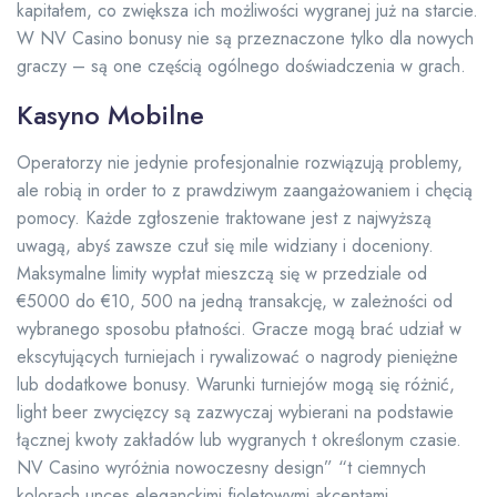
kapitałem, co zwiększa ich możliwości wygranej już na starcie.
W NV Casino bonusy nie są przeznaczone tylko dla nowych
graczy – są one częścią ogólnego doświadczenia w grach.
Kasyno Mobilne
Operatorzy nie jedynie profesjonalnie rozwiązują problemy,
ale robią in order to z prawdziwym zaangażowaniem i chęcią
pomocy. Każde zgłoszenie traktowane jest z najwyższą
uwagą, abyś zawsze czuł się mile widziany i doceniony.
Maksymalne limity wypłat mieszczą się w przedziale od
€5000 do €10, 500 na jedną transakcję, w zależności od
wybranego sposobu płatności. Gracze mogą brać udział w
ekscytujących turniejach i rywalizować o nagrody pieniężne
lub dodatkowe bonusy. Warunki turniejów mogą się różnić,
light beer zwycięzcy są zazwyczaj wybierani na podstawie
łącznej kwoty zakładów lub wygranych t określonym czasie.
NV Casino wyróżnia nowoczesny design” “t ciemnych
kolorach unces eleganckimi fioletowymi akcentami.