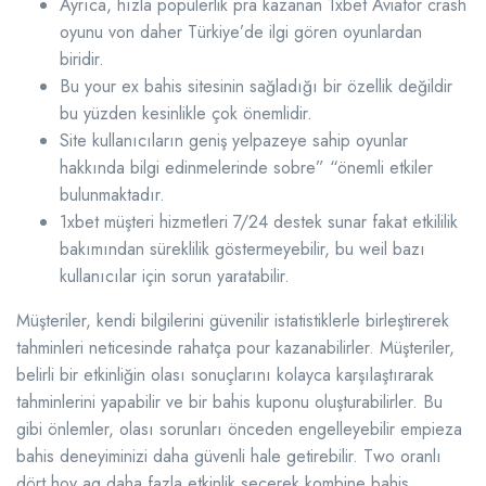
Ayrıca, hızla popülerlik pra kazanan 1xbet Aviator crash
oyunu von daher Türkiye’de ilgi gören oyunlardan
biridir.
Bu your ex bahis sitesinin sağladığı bir özellik değildir
bu yüzden kesinlikle çok önemlidir.
Site kullanıcıların geniş yelpazeye sahip oyunlar
hakkında bilgi edinmelerinde sobre” “önemli etkiler
bulunmaktadır.
1xbet müşteri hizmetleri 7/24 destek sunar fakat etkililik
bakımından süreklilik göstermeyebilir, bu weil bazı
kullanıcılar için sorun yaratabilir.
Müşteriler, kendi bilgilerini güvenilir istatistiklerle birleştirerek
tahminleri neticesinde rahatça pour kazanabilirler. Müşteriler,
belirli bir etkinliğin olası sonuçlarını kolayca karşılaştırarak
tahminlerini yapabilir ve bir bahis kuponu oluşturabilirler. Bu
gibi önlemler, olası sorunları önceden engelleyebilir empieza
bahis deneyiminizi daha güvenli hale getirebilir. Two oranlı
dört hoy ag daha fazla etkinlik seçerek kombine bahis