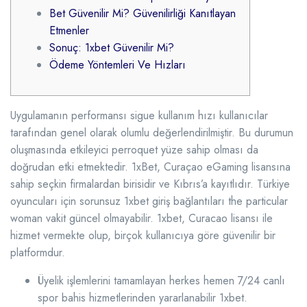
Bet Güvenilir Mi? Güvenilirliği Kanıtlayan
Etmenler
Sonuç: 1xbet Güvenilir Mi?
Ödeme Yöntemleri Ve Hızları
Uygulamanın performansı sigue kullanım hızı kullanıcılar
tarafından genel olarak olumlu değerlendirilmiştir. Bu durumun
oluşmasında etkileyici perroquet yüze sahip olması da
doğrudan etki etmektedir. 1xBet, Curaçao eGaming lisansına
sahip seçkin firmalardan birisidir ve Kıbrıs’a kayıtlıdır. Türkiye
oyuncuları için sorunsuz 1xbet giriş bağlantıları the particular
woman vakit güncel olmayabilir. 1xbet, Curacao lisansı ile
hizmet vermekte olup, birçok kullanıcıya göre güvenilir bir
platformdur.
Üyelik işlemlerini tamamlayan herkes hemen 7/24 canlı
spor bahis hizmetlerinden yararlanabilir 1xbet.