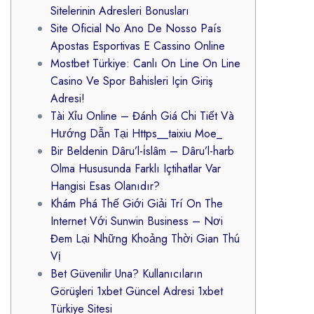
Sitelerinin Adresleri Bonusları
Site Oficial No Ano De Nosso País
Apostas Esportivas E Cassino Online
Mostbet Türkiye: Canlı On Line On Line
Casino Ve Spor Bahisleri Için Giriş
Adresi!
Tài Xỉu Online – Đánh Giá Chi Tiết Và
Hướng Dẫn Tại Https__taixiu Moe_
Bir Beldenin Dâru’l-i̇slâm – Dâru’l-harb
Olma Hususunda Farklı Içtihatlar Var
Hangisi Esas Olanıdır?
Khám Phá Thế Giới Giải Trí On The
Internet Với Sunwin Business – Nơi
Đem Lại Những Khoảng Thời Gian Thú
Vị
Bet Güvenilir Una? Kullanıcıların
Görüşleri 1xbet Güncel Adresi 1xbet
Türkiye Sitesi