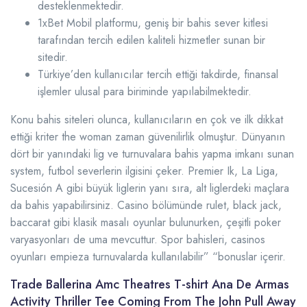
desteklenmektedir.
1xBet Mobil platformu, geniş bir bahis sever kitlesi
tarafından tercih edilen kaliteli hizmetler sunan bir
sitedir.
Türkiye’den kullanıcılar tercih ettiği takdirde, finansal
işlemler ulusal para biriminde yapılabilmektedir.
Konu bahis siteleri olunca, kullanıcıların en çok ve ilk dikkat
ettiği kriter the woman zaman güvenilirlik olmuştur. Dünyanın
dört bir yanındaki lig ve turnuvalara bahis yapma imkanı sunan
system, futbol severlerin ilgisini çeker. Premier Ik, La Liga,
Sucesión A gibi büyük liglerin yanı sıra, alt liglerdeki maçlara
da bahis yapabilirsiniz. Casino bölümünde rulet, black jack,
baccarat gibi klasik masalı oyunlar bulunurken, çeşitli poker
varyasyonları de uma mevcuttur. Spor bahisleri, casinos
oyunları empieza turnuvalarda kullanılabilir” “bonuslar içerir.
Trade Ballerina Amc Theatres T-shirt Ana De Armas
Activity Thriller Tee Coming From The John Pull Away