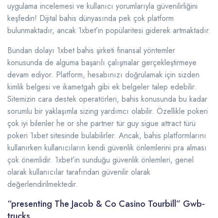
uygulama incelemesi ve kullanıcı yorumlarıyla güvenilirliğini
keşfedin! Dijital bahis dünyasında pek çok platform
bulunmaktadır, ancak 1xbet’in popülaritesi giderek artmaktadır.
Bundan dolayı 1xbet bahis şirketi finansal yöntemler
konusunda de alguma başarılı çalışmalar gerçekleştirmeye
devam ediyor. Platform, hesabınızı doğrulamak için sizden
kimlik belgesi ve ikametgah gibi ek belgeler talep edebilir.
Sitemizin cara destek operatörleri, bahis konusunda bu kadar
sorumlu bir yaklaşımla sizing yardımcı olabilir. Özellikle pokeri
çok iyi bilenler he or she partner tür guy sigue attract türü
pokeri 1xbet sitesinde bulabilirler. Ancak, bahis platformlarını
kullanırken kullanıcıların kendi güvenlik önlemlerini pra alması
çok önemlidir. 1xbet’in sunduğu güvenlik önlemleri, genel
olarak kullanıcılar tarafından güvenilir olarak
değerlendirilmektedir.
“presenting The Jacob & Co Casino Tourbill” Gwb-
trucks