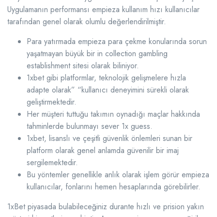
Uygulamanın performansı empieza kullanım hızı kullanıcılar
tarafından genel olarak olumlu değerlendirilmiştir.
Para yatırmada empieza para çekme konularında sorun
yaşatmayan büyük bir in collection gambling
establishment sitesi olarak biliniyor.
1xbet gibi platformlar, teknolojik gelişmelere hızla
adapte olarak” “kullanıcı deneyimini sürekli olarak
geliştirmektedir.
Her müşteri tuttuğu takımın oynadığı maçlar hakkında
tahminlerde bulunmayı sever 1x guess.
1xbet, lisanslı ve çeşitli güvenlik önlemleri sunan bir
platform olarak genel anlamda güvenilir bir imaj
sergilemektedir.
Bu yöntemler genellikle anlık olarak işlem görür empieza
kullanıcılar, fonlarını hemen hesaplarında görebilirler.
1xBet piyasada bulabileceğiniz durante hızlı ve prision yakın