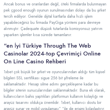
Ancak bonus ve oranlardan değil, öteki firmalarda bulunmayan
pek çgood enough oyunun sunulmasından dolayı da bu şirket
tercih ediliyor. Genelde dijital kartlarla daha hızlı işlem
yapabileceğiniz bu firmada PayGiga yöntemi para devreye
alınmıştır. Çadequate düşüok tutarlarda komisyonsuz yatırım
yaparken işlemler kısa sürede tamamlanır.
“en İyi Türkiye Through The Web
Casinolar 2024-top Çevrimiçi Online
On Line Casino Rehberi
1xbet çok büyük bir şirket ve oyuncularından aldığı tüm kişisel
bilgileri SSL sertifikası sigue 256 bit şifreleme ile
saklamaktadır. Hesap silme adımı gerçekleşene kadar bu
bilgiler sitenin sunucularından saklanmaktadır. Buna ek olarak,
kullanıcıların bahis yaptıkları platformun kullanım kolaylığı ve
arayüz tasarımı oldukça önemlidir. 1xbet, kullanıcı dostu bir
arayüz sunar ve mobil uygulaması” “ile de erişimi kolaylaştırır.