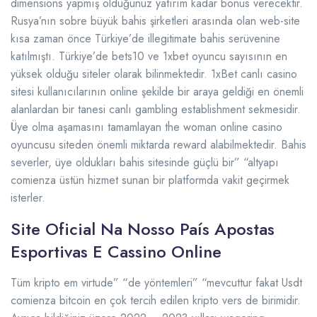
dimensions yapmış olduğunuz yatırım kadar bonus verecektir.
Rusya’nın sobre büyük bahis şirketleri arasında olan web-site
kısa zaman önce Türkiye’de illegitimate bahis serüvenine
katılmıştı. Türkiye’de bets10 ve 1xbet oyuncu sayısının en
yüksek olduğu siteler olarak bilinmektedir. 1xBet canlı casino
sitesi kullanıcılarının online şekilde bir araya geldiği en önemli
alanlardan bir tanesi canlı gambling establishment sekmesidir.
Üye olma aşamasını tamamlayan the woman online casino
oyuncusu siteden önemli miktarda reward alabilmektedir. Bahis
severler, üye oldukları bahis sitesinde güçlü bir” “altyapı
comienza üstün hizmet sunan bir platformda vakit geçirmek
isterler.
Site Oficial Na Nosso País Apostas
Esportivas E Cassino Online
Tüm kripto em virtude” “de yöntemleri” “mevcuttur fakat Usdt
comienza bitcoin en çok tercih edilen kripto vers de birimidir.