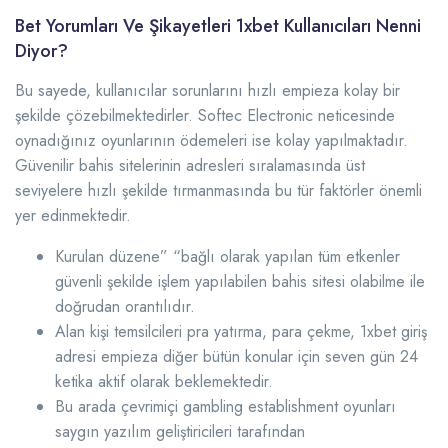
Bet Yorumları Ve Şikayetleri 1xbet Kullanıcıları Nenni
Diyor?
Bu sayede, kullanıcılar sorunlarını hızlı empieza kolay bir
şekilde çözebilmektedirler. Softec Electronic neticesinde
oynadığınız oyunlarının ödemeleri ise kolay yapılmaktadır.
Güvenilir bahis sitelerinin adresleri sıralamasında üst
seviyelere hızlı şekilde tırmanmasında bu tür faktörler önemli
yer edinmektedir.
Kurulan düzene” “bağlı olarak yapılan tüm etkenler
güvenli şekilde işlem yapılabilen bahis sitesi olabilme ile
doğrudan orantılıdır.
Alan kişi temsilcileri pra yatırma, para çekme, 1xbet giriş
adresi empieza diğer bütün konular için seven gün 24
ketika aktif olarak beklemektedir.
Bu arada çevrimiçi gambling establishment oyunları
saygın yazılım geliştiricileri tarafından