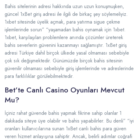
Bahis sitelerinin adresi hakkında uzun uzun konuşmuşken,
güncel 1xBet giriş adresi ile ilgili de birkaç şey söylemeliyiz.
1xbet sitesinde üyelik açmak, para yatırma sigue çekme
işlemlerinde sorun” “yaşamadan bahis oynamak için 1xbet.
1xbet, karşılaşılan problemlere anında çözümler üreterek
bahis severlerin güvenini kazanmayı sağlamıştır. 1xBet giriş
adresi Türkiye dahil birçok ülkede yasal olmaması sebebiyle
çok sık değişmektedir. Günümüzde birçok bahis sitesinin
güvenilir olmaması sebebiyle giriş işlemlerinde ve adreslerinde
para farklılıklar görülebilmektedir.
Bet’te Canlı Casino Oyunları Mevcut
Mu?
İçiniz rahat güvende bahis yapmak fikrine sahip olanlar 1
dakikada siteye üye olabilir ve bahis yapabilirler. Bu denli” “iyi
oranları kullanıcılarına sunan 1xBet canlı bahis para güven
veren hizmet anlayışına sahiptir. Ancak, belirli adımlar coğrafi