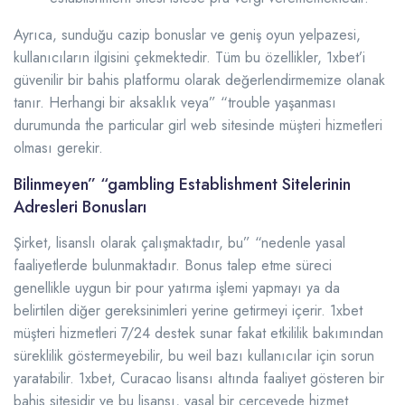
Ayrıca, sunduğu cazip bonuslar ve geniş oyun yelpazesi,
kullanıcıların ilgisini çekmektedir. Tüm bu özellikler, 1xbet’i
güvenilir bir bahis platformu olarak değerlendirmemize olanak
tanır. Herhangi bir aksaklık veya” “trouble yaşanması
durumunda the particular girl web sitesinde müşteri hizmetleri
olması gerekir.
Bilinmeyen” “gambling Establishment Sitelerinin
Adresleri Bonusları
Şirket, lisanslı olarak çalışmaktadır, bu” “nedenle yasal
faaliyetlerde bulunmaktadır. Bonus talep etme süreci
genellikle uygun bir pour yatırma işlemi yapmayı ya da
belirtilen diğer gereksinimleri yerine getirmeyi içerir. 1xbet
müşteri hizmetleri 7/24 destek sunar fakat etkililik bakımından
süreklilik göstermeyebilir, bu weil bazı kullanıcılar için sorun
yaratabilir. 1xbet, Curacao lisansı altında faaliyet gösteren bir
bahis sitesidir ve bu lisansı, yasal bir çerçevede hizmet