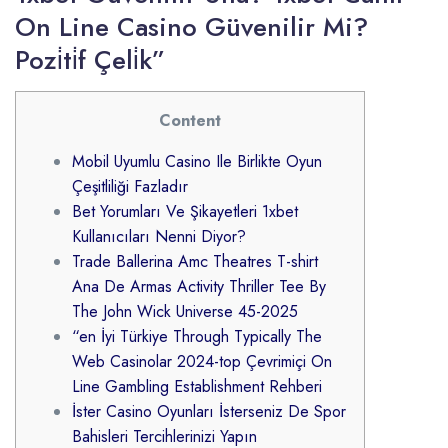
On Line Casino Güvenilir Mi?
Pozi̇ti̇f Çeli̇k”
Content
Mobil Uyumlu Casino Ile Birlikte Oyun
Çeşitliliği Fazladır
Bet Yorumları Ve Şikayetleri 1xbet
Kullanıcıları Nenni Diyor?
Trade Ballerina Amc Theatres T-shirt
Ana De Armas Activity Thriller Tee By
The John Wick Universe 45-2025
“en İyi Türkiye Through Typically The
Web Casinolar 2024-top Çevrimiçi On
Line Gambling Establishment Rehberi
İster Casino Oyunları İsterseniz De Spor
Bahisleri Tercihlerinizi Yapın