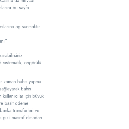
t Casino’da mevcut
nlarını bu sayfa
cılarına ag sunmaktır.
ını”
rabilirsiniz.
 sistematik, öngörülü
her zaman bahis yapma
 sağlayarak bahis
kullanıcılar için büyük
 ve basit ödeme
banka transferleri ve
a gizli masraf olmadan