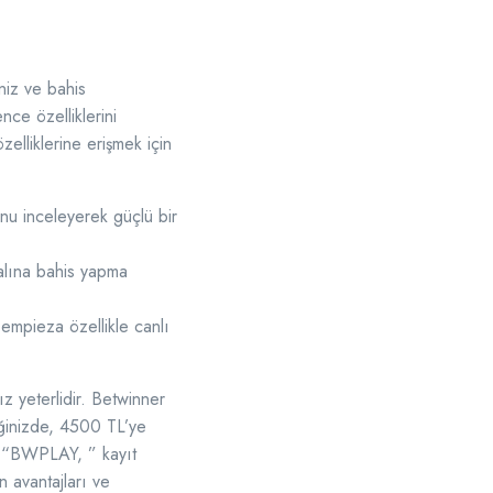
iniz ve bahis
nce özelliklerini
lliklerine erişmek için
nu inceleyerek güçlü bir
alına bahis yapma
 empieza özellikle canlı
z yeterlidir. Betwinner
iğinizde, 4500 TL’ye
n “BWPLAY, ” kayıt
 avantajları ve