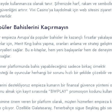
eyde kullanmanıza olanak tanır. Şifrenizde harf, rakam ve sembol
üvenliğini artırır. Vivi Casino’ya kaydolmak için web sitesini ziyare
erlidir.
üler Bahislerini Kaçırmayın
mpieza Avrupa’da popüler bahisler ile kazançlı fırsatlar yakalayabi
nlar için, Merit King bahis yapma, oranları anlama ve strateji geliş
ryalleri sağlar. Bu e-kitaplar, hem yeni başlayanlar hem de deneyiml
sağlar.
nner platformunda bahis yapabileceğiniz sadece birkaç örnektir.
steği ile oyuncular herhangi bir sorunu hızlı bir şekilde çözebilir 
erini destekliyoruz empieza kumarın bir finansal güvence yöntemi o
nu almak için kayıt sırasında “BWPLAY” promosyon kodunu kullan
yimine önem veren bir platform olarak, müşteri hizmetleri empieza k
e çıkıyor. Özellikle Galatasaray, Fenerbahçe sigue Beşiktaş gibi se