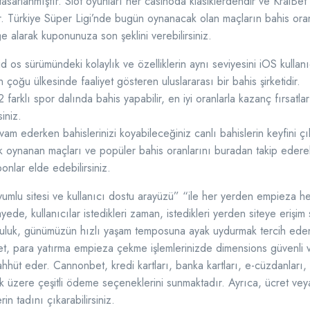
tasarlanmıştır. Slot oyunları her casinoda klasiklerdendir ve KralBe
niştir. Türkiye Süper Ligi’nde bugün oynanacak olan maçların bahis ora
 alarak kuponunuza son şeklini verebilirsiniz.
os sürümündeki kolaylık ve özelliklerin aynı seviyesini iOS kullanı
çoğu ülkesinde faaliyet gösteren uluslararası bir bahis şirketidir.
arklı spor dalında bahis yapabilir, en iyi oranlarla kazanç fırsatlar
iniz.
am ederken bahislerinizi koyabileceğiniz canlı bahislerin keyfini çıka
 oynanan maçları ve popüler bahis oranlarını buradan takip ederek
nlar elde edebilirsiniz.
yumlu sitesi ve kullanıcı dostu arayüzü” “ile her yerden empieza 
ede, kullanıcılar istedikleri zaman, istedikleri yerden siteye erişim
mluluk, günümüzün hızlı yaşam temposuna ayak uydurmak tercih eden 
et, para yatırma empieza çekme işlemlerinizde dimensions güvenli
hhüt eder. Cannonbet, kredi kartları, banka kartları, e-cüzdanları, 
ak üzere çeşitli ödeme seçeneklerini sunmaktadır. Ayrıca, ücret vey
in tadını çıkarabilirsiniz.