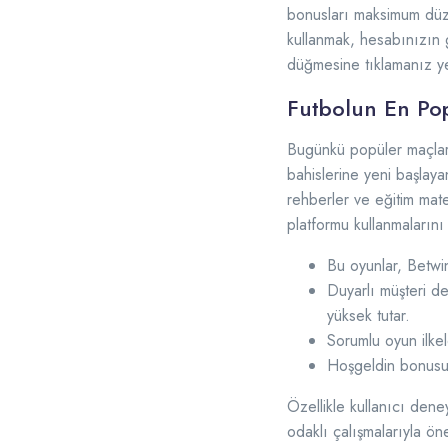
bonusları maksimum düz
kullanmak, hesabınızın g
düğmesine tıklamanız yet
Futbolun En Pop
Bugünkü popüler maçlar e
bahislerine yeni başlaya
rehberler ve eğitim mate
platformu kullanmalarını 
Bu oyunlar, Betwi
Duyarlı müşteri de
yüksek tutar.
Sorumlu oyun ilkel
Hoşgeldin bonusu
Özellikle kullanıcı dene
odaklı çalışmalarıyla ön