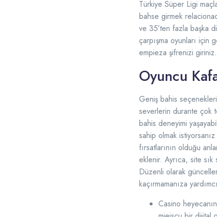
Türkiye Süper Ligi maçl
bahse girmek relacionad
ve 35’ten fazla başka dis
çarpışma oyunları için g
empieza şifrenizi giriniz.
Oyuncu Kafa
Geniş bahis seçenekleri,
severlerin durante çok te
bahis deneyimi yaşayabil
sahip olmak istiyorsanı
fırsatlarının olduğu anla
eklenir. Ayrıca, site sı
Düzenli olarak güncellem
kaçırmamanıza yardımcı 
Casino heyecanını
miejscu bir dijital