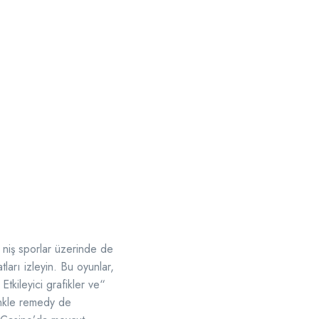
 niş sporlar üzerinde de
ları izleyin. Bu oyunlar,
tkileyici grafikler ve“
ankle remedy de