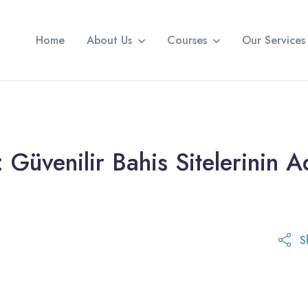
Home
About Us
Courses
Our Services
 Güvenilir Bahis Sitelerinin A
S
uly 14, 2025