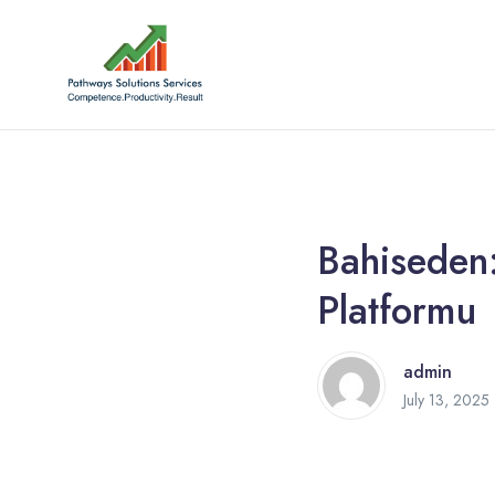
Bahiseden:
Platformu
admin
J
July 13, 2025