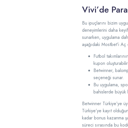
Vivi’de Para
Bu ipuçlarını bizim uygu
deneyimlerini daha keyif
sunarken, uygulama daha
aşağıdaki Mostbet’i Aç
Futbol takımların
kupon oluşturabilir
Betwinner, balomp
seçeneği sunar.
Bu uygulama, spor 
bahislerde büyük b
Betwinner Türkiye’ye üye
Türkiye’ye kayıt olduğu
kadar bonus kazanma şa
süreci sırasında bu kod