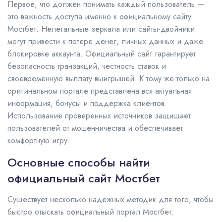
Первое, что должен понимать каждый пользователь —
это важность доступа именно к официальному сайту
Мостбет. Нелегальные зеркала или сайты-двойники
могут привести к потере денег, личных данных и даже
блокировке аккаунта. Официальный сайт гарантирует
безопасность транзакций, честность ставок и
своевременную выплату выигрышей. К тому же только на
оригинальном портале представлена вся актуальная
информация, бонусы и поддержка клиентов.
Использование проверенных источников защищает
пользователей от мошенничества и обеспечивает
комфортную игру.
Основные способы найти
официальный сайт Мостбет
Существует несколько надежных методик для того, чтобы
быстро отыскать официальный портал Мостбет: