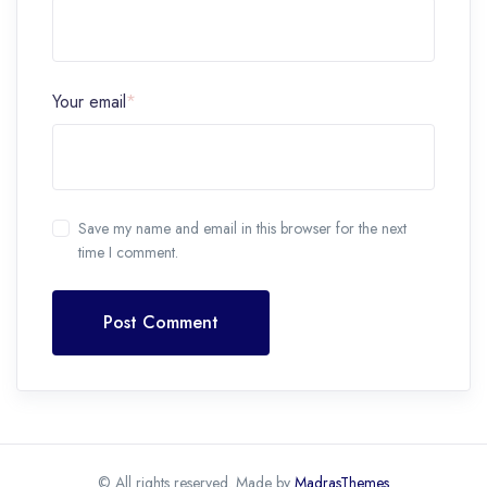
Your email
*
Save my name and email in this browser for the next
time I comment.
Post Comment
© All rights reserved. Made by
MadrasThemes