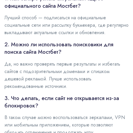
официального сайта Мостбет?
Лучший способ — подписаться на официальные
социальные сети или рассылку букмекера, где регулярно
выкладывают актуальные ссылки и обновления.
2. Можно ли использовать поисковики для
поиска сайта Мостбет?
Да, но важно проверять первые результаты и избегать
сайтов с подозрительными доменами и слишком
дешевой рекламой. Лучше использовать
рекомендованные источники.
3. Что делать, если сайт не открывается из-за
блокировок?
В таком случае можно воспользоваться зеркалами, VPN
или мобильным приложением, которые позволяют
обходить ограничения и продолжать игру.