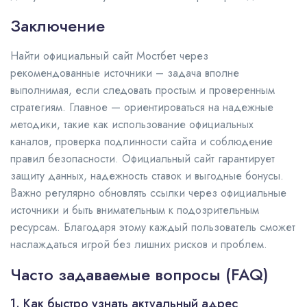
Заключение
Найти официальный сайт Мостбет через
рекомендованные источники – задача вполне
выполнимая, если следовать простым и проверенным
стратегиям. Главное — ориентироваться на надежные
методики, такие как использование официальных
каналов, проверка подлинности сайта и соблюдение
правил безопасности. Официальный сайт гарантирует
защиту данных, надежность ставок и выгодные бонусы.
Важно регулярно обновлять ссылки через официальные
источники и быть внимательным к подозрительным
ресурсам. Благодаря этому каждый пользователь сможет
наслаждаться игрой без лишних рисков и проблем.
Часто задаваемые вопросы (FAQ)
1. Как быстро узнать актуальный адрес