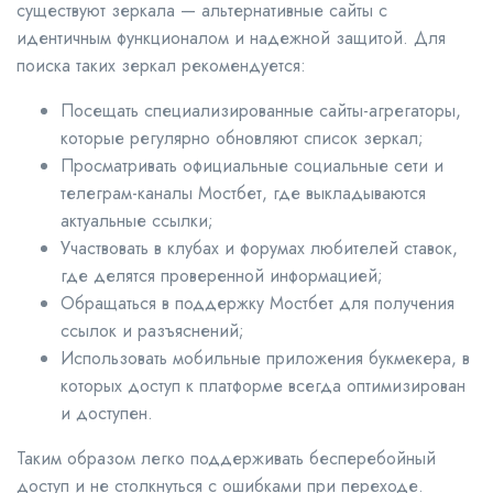
существуют зеркала — альтернативные сайты с
идентичным функционалом и надежной защитой. Для
поиска таких зеркал рекомендуется:
Посещать специализированные сайты-агрегаторы,
которые регулярно обновляют список зеркал;
Просматривать официальные социальные сети и
телеграм-каналы Мостбет, где выкладываются
актуальные ссылки;
Участвовать в клубах и форумах любителей ставок,
где делятся проверенной информацией;
Обращаться в поддержку Мостбет для получения
ссылок и разъяснений;
Использовать мобильные приложения букмекера, в
которых доступ к платформе всегда оптимизирован
и доступен.
Таким образом легко поддерживать бесперебойный
доступ и не столкнуться с ошибками при переходе.