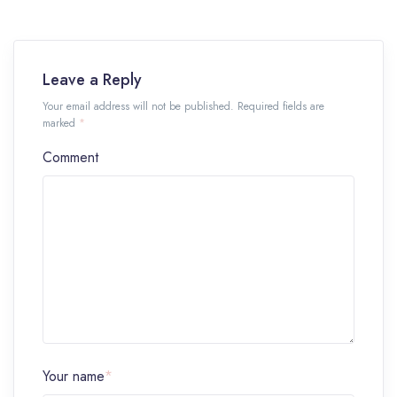
Leave a Reply
Your email address will not be published. Required fields are
marked
*
Comment
Your name
*