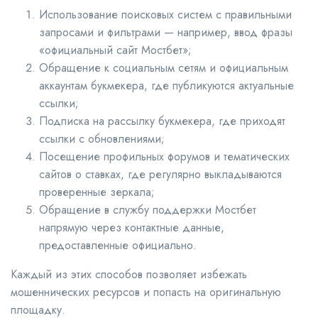
Использование поисковых систем с правильными
запросами и фильтрами — например, ввод фразы
«официальный сайт Мостбет»;
Обращение к социальным сетям и официальным
аккаунтам букмекера, где публикуются актуальные
ссылки;
Подписка на рассылку букмекера, где приходят
ссылки с обновлениями;
Посещение профильных форумов и тематических
сайтов о ставках, где регулярно выкладываются
проверенные зеркала;
Обращение в службу поддержки Мостбет
напрямую через контактные данные,
предоставленные официально.
Каждый из этих способов позволяет избежать
мошеннических ресурсов и попасть на оригинальную
площадку.