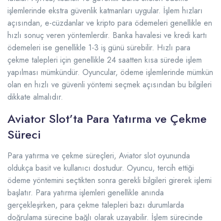
işlemlerinde ekstra güvenlik katmanları uygular. İşlem hızları
açısından, e-cüzdanlar ve kripto para ödemeleri genellikle en
hızlı sonuç veren yöntemlerdir. Banka havalesi ve kredi kartı
ödemeleri ise genellikle 1-3 iş günü sürebilir. Hızlı para
çekme talepleri için genellikle 24 saatten kısa sürede işlem
yapılması mümkündür. Oyuncular, ödeme işlemlerinde mümkün
olan en hızlı ve güvenli yöntemi seçmek açısından bu bilgileri
dikkate almalıdır.
Aviator Slot’ta Para Yatırma ve Çekme
Süreci
Para yatırma ve çekme süreçleri, Aviator slot oyununda
oldukça basit ve kullanıcı dostudur. Oyuncu, tercih ettiği
ödeme yöntemini seçtikten sonra gerekli bilgileri girerek işlemi
başlatır. Para yatırma işlemleri genellikle anında
gerçekleşirken, para çekme talepleri bazı durumlarda
doğrulama sürecine bağlı olarak uzayabilir. İşlem sürecinde