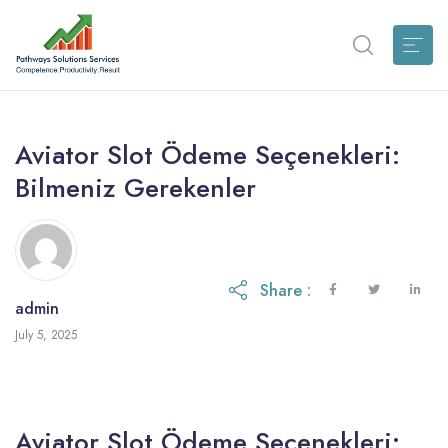
Aviator Slot Ödeme Seçenekleri:
Bilmeniz Gerekenler
Share :
admin
July 5, 2025
Aviator Slot Ödeme Seçenekleri: