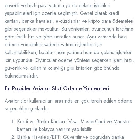
güvenli ve hızlı para yatırma ya da çekme işlemleri
yapabilmeleri için özenle seçilmiştir. Genel olarak kredi
kartları, banka havalesi, e-cüzdanlar ve kripto para ödemeleri
gibi seçenekler mevcuttur. Bu yöntemler, oyuncunun tercihine
göre farklı hız ve işlem ücretleri sunar. Aynı zamanda bazı
ödeme yöntemleri sadece yatırma işlemleri için
kullanılabilirken, bazıları hem yatırma hem de çekme işlemleri
için uygundur. Oyuncular ödeme yöntemi seçerken işlem hızı,
güvenlik ve kullanım kolaylığı gibi kriterleri göz önünde
bulundurmalıdır.
En Popüler Aviator Slot Ödeme Yöntemleri
Aviator slot kullanıcıları arasında en çok tercih edilen ödeme
seçenekleri şunlardır:
Kredi ve Banka Kartları: Visa, MasterCard ve Maestro
kartları ile kolayca yatırım yapılabilir.
Banka Havalesi/EFT: Güvenilir ve doğrudan banka