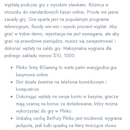
wypłatę podczas gry z wysokimi stawkami. Różnica w
stosunku do standardowych kasyn online; Proste we jasne
zasady gry; Gra oparta jest na popularnym programie
telewizyjnym; Rundy win-win i wysoki procent wypłat. Aby
grać w trybie demo, rejestracja nie jest wymagana, ale aby
grać na prawdziwe pieniądze, musisz się zarejestrować i
dokonać wpłaty na saldo gry. Maksymalna wygrana dla
jednego zakładu wynosi $10, 1000.
Plinko firmy BGaming to watts pełni wiarygodna gra
kasynowa online.
Slot działa świetnie na telefonie komórkowym i
komputerze.
Dokonując wpłaty na swoje konto w kasynie, gracze
mają szansę na bonus za doładowanie, który można
wykorzystać do gry w Plinko.
Unikalną cechą BetFury Plinko jest możliwość wygrania
jackpota, jeśli kulki spadną na litery tworzące słowo