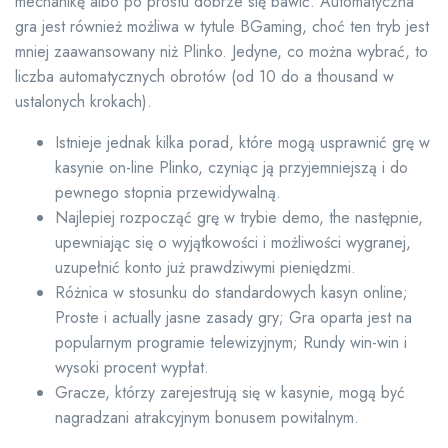
mechanikę albo po prostu dobrze się bawić. Automatyczna
gra jest również możliwa w tytule BGaming, choć ten tryb jest
mniej zaawansowany niż Plinko. Jedyne, co można wybrać, to
liczba automatycznych obrotów (od 10 do a thousand w
ustalonych krokach).
Istnieje jednak kilka porad, które mogą usprawnić grę w
kasynie on-line Plinko, czyniąc ją przyjemniejszą i do
pewnego stopnia przewidywalną.
Najlepiej rozpocząć grę w trybie demo, the następnie,
upewniając się o wyjątkowości i możliwości wygranej,
uzupełnić konto już prawdziwymi pieniędzmi.
Różnica w stosunku do standardowych kasyn online;
Proste i actually jasne zasady gry; Gra oparta jest na
popularnym programie telewizyjnym; Rundy win-win i
wysoki procent wypłat.
Gracze, którzy zarejestrują się w kasynie, mogą być
nagradzani atrakcyjnym bonusem powitalnym.