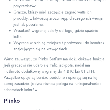
programistów.
Gracze, którzy mieli szczęście zagrać watts ich
produkty, z łatwością zrozumieją, dlaczego ich wersja
jest tak popularna.
Wysokość wygranej zależy od tego, gdzie spadnie
kulka.
Wygrane w nich są mniejsze t porównaniu do komórek
znajdujących się na krawędziach.
Warto zauważyć, że Plinko BetFury ma dość ciekawe funkcje.
Jeśli graczowi nie udało się trafić jackpota, nadal ma
możliwość dodatkowej wygranej do 4 BTC lub 81 ETH.
Wszystkie opcje są bardzo podobne i opierają się na tej
samej zasadzie. Jedyna różnica polega na funkcjonalności i
schematach kolorów.
Plinko