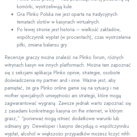
komórki, wystrzeliwują kule.
Gra Plinko Polska nie jest oparta na tradycyjnych
tematach slotów w kasynach wirtualnych.
Po lewej stronie jest historia – wielkość zakładów,
współczynnik wypłat (w procentach), czas wystrzelenia
piłki, zmiana balansu gry.
Recenzje graczy można znaleźć na Plinko forum, różnych
witrynach kasyn we innych platformach. Można tam zapoznać
się z sekcjami aplikacja Plinko opinie, strategie, osobiste
doświadczenia my partner and i inne. Ważne jest, aby
pamiętać, że gra Plinko online game się na sytuacji i nie
mother specjalnych umiejętności ani strategii, które mogą
zagwarantować wygraną. Zawsze jednak warto zapoznać się
z zasadami konkretnego kasyna on the internet, w którym
grasz,” “ponieważ mogą istnieć dodatkowe warunki lub
odmiany gry. Deweloper i kasyno decydują o współczynniku
wypłat, alcohol w większości przypadków możesz liczyć mhh