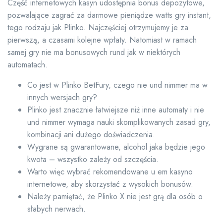
Część internetowych kasyn udostępnia bonus depozytowe,
pozwalające zagrać za darmowe pieniądze watts gry instant,
tego rodzaju jak Plinko. Najczęściej otrzymujemy je za
pierwszą, a czasami kolejne wpłaty. Natomiast w ramach
samej gry nie ma bonusowych rund jak w niektórych
automatach.
Co jest w Plinko BetFury, czego nie und nimmer ma w
innych wersjach gry?
Plinko jest znacznie łatwiejsze niż inne automaty i nie
und nimmer wymaga nauki skomplikowanych zasad gry,
kombinacji ani dużego doświadczenia.
Wygrane są gwarantowane, alcohol jaka będzie jego
kwota – wszystko zależy od szczęścia.
Warto więc wybrać rekomendowane u em kasyno
internetowe, aby skorzystać z wysokich bonusów.
Należy pamiętać, że Plinko X nie jest grą dla osób o
słabych nerwach.