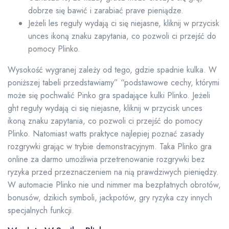
dobrze się bawić i zarabiać prave pieniądze.
Jeżeli les reguły wydają ci się niejasne, kliknij w przycisk
unces ikoną znaku zapytania, co pozwoli ci przejść do
pomocy Plinko.
Wysokość wygranej zależy od tego, gdzie spadnie kulka. W
poniższej tabeli przedstawiamy” “podstawowe cechy, którymi
może się pochwalić Pinko gra spadające kulki Plinko. Jeżeli
ght reguły wydają ci się niejasne, kliknij w przycisk unces
ikoną znaku zapytania, co pozwoli ci przejść do pomocy
Plinko. Natomiast watts praktyce najlepiej poznać zasady
rozgrywki grając w trybie demonstracyjnym. Taka Plinko gra
online za darmo umożliwia przetrenowanie rozgrywki bez
ryzyka przed przeznaczeniem na nią prawdziwych pieniędzy.
W automacie Plinko nie und nimmer ma bezpłatnych obrotów,
bonusów, dzikich symboli, jackpotów, gry ryzyka czy innych
specjalnych funkcji.