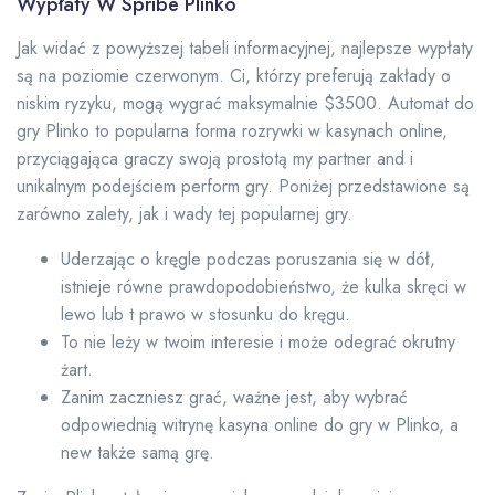
Wypłaty W Spribe Plinko
Jak widać z powyższej tabeli informacyjnej, najlepsze wypłaty
są na poziomie czerwonym. Ci, którzy preferują zakłady o
niskim ryzyku, mogą wygrać maksymalnie $3500. Automat do
gry Plinko to popularna forma rozrywki w kasynach online,
przyciągająca graczy swoją prostotą my partner and i
unikalnym podejściem perform gry. Poniżej przedstawione są
zarówno zalety, jak i wady tej popularnej gry.
Uderzając o kręgle podczas poruszania się w dół,
istnieje równe prawdopodobieństwo, że kulka skręci w
lewo lub t prawo w stosunku do kręgu.
To nie leży w twoim interesie i może odegrać okrutny
żart.
Zanim zaczniesz grać, ważne jest, aby wybrać
odpowiednią witrynę kasyna online do gry w Plinko, a
new także samą grę.