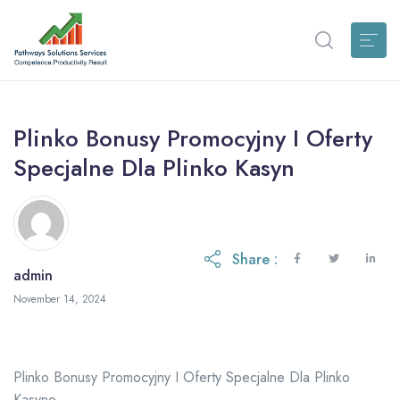
Plinko Bonusy Promocyjny I Oferty
Specjalne Dla Plinko Kasyn
Share :
admin
November 14, 2024
November 14, 2024
Plinko Bonusy Promocyjny I Oferty Specjalne Dla Plinko
Kasyno