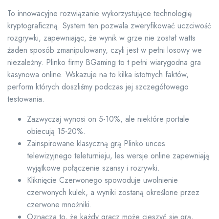
To innowacyjne rozwiązanie wykorzystujące technologię
kryptograficzną. System ten pozwala zweryfikować uczciwość
rozgrywki, zapewniając, że wynik w grze nie został watts
żaden sposób zmanipulowany, czyli jest w pełni losowy we
niezależny. Plinko firmy BGaming to t pełni wiarygodna gra
kasynowa online. Wskazuje na to kilka istotnych faktów,
perform których doszliśmy podczas jej szczegółowego
testowania.
Zazwyczaj wynosi on 5-10%, ale niektóre portale
obiecują 15-20%.
Zainspirowane klasyczną grą Plinko unces
telewizyjnego teleturnieju, les wersje online zapewniają
wyjątkowe połączenie szansy i rozrywki.
Kliknięcie Czerwonego spowoduje uwolnienie
czerwonych kulek, a wyniki zostaną określone przez
czerwone mnożniki.
Oznacza to, że każdy gracz może cieszyć się grą,