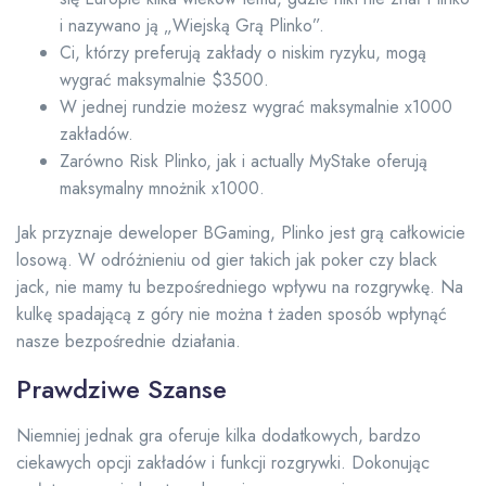
i nazywano ją „Wiejską Grą Plinko”.
Ci, którzy preferują zakłady o niskim ryzyku, mogą
wygrać maksymalnie $3500.
W jednej rundzie możesz wygrać maksymalnie x1000
zakładów.
Zarówno Risk Plinko, jak i actually MyStake oferują
maksymalny mnożnik x1000.
Jak przyznaje deweloper BGaming, Plinko jest grą całkowicie
losową. W odróżnieniu od gier takich jak poker czy black
jack, nie mamy tu bezpośredniego wpływu na rozgrywkę. Na
kulkę spadającą z góry nie można t żaden sposób wpłynąć
nasze bezpośrednie działania.
Prawdziwe Szanse
Niemniej jednak gra oferuje kilka dodatkowych, bardzo
ciekawych opcji zakładów i funkcji rozgrywki. Dokonując