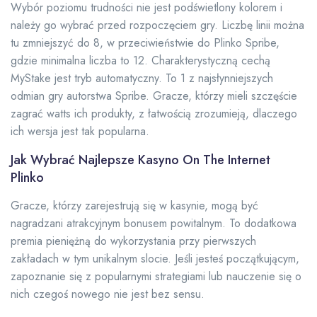
Wybór poziomu trudności nie jest podświetlony kolorem i
należy go wybrać przed rozpoczęciem gry. Liczbę linii można
tu zmniejszyć do 8, w przeciwieństwie do Plinko Spribe,
gdzie minimalna liczba to 12. Charakterystyczną cechą
MyStake jest tryb automatyczny. To 1 z najsłynniejszych
odmian gry autorstwa Spribe. Gracze, którzy mieli szczęście
zagrać watts ich produkty, z łatwością zrozumieją, dlaczego
ich wersja jest tak popularna.
Jak Wybrać Najlepsze Kasyno On The Internet
Plinko
Gracze, którzy zarejestrują się w kasynie, mogą być
nagradzani atrakcyjnym bonusem powitalnym. To dodatkowa
premia pieniężną do wykorzystania przy pierwszych
zakładach w tym unikalnym slocie. Jeśli jesteś początkującym,
zapoznanie się z popularnymi strategiami lub nauczenie się o
nich czegoś nowego nie jest bez sensu.