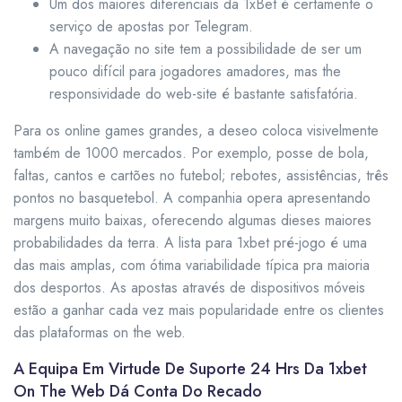
Um dos maiores diferenciais da 1xBet é certamente o
serviço de apostas por Telegram.
A navegação no site tem a possibilidade de ser um
pouco difícil para jogadores amadores, mas the
responsividade do web-site é bastante satisfatória.
Para os online games grandes, a deseo coloca visivelmente
também de 1000 mercados. Por exemplo, posse de bola,
faltas, cantos e cartões no futebol; rebotes, assistências, três
pontos no basquetebol. A companhia opera apresentando
margens muito baixas, oferecendo algumas dieses maiores
probabilidades da terra. A lista para 1xbet pré-jogo é uma
das mais amplas, com ótima variabilidade típica pra maioria
dos desportos. As apostas através de dispositivos móveis
estão a ganhar cada vez mais popularidade entre os clientes
das plataformas on the web.
A Equipa Em Virtude De Suporte 24 Hrs Da 1xbet
On The Web Dá Conta Do Recado