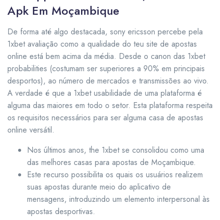
Apk Em Moçambique
De forma até algo destacada, sony ericsson percebe pela
1xbet avaliação como a qualidade do teu site de apostas
online está bem acima da média. Desde o canon das 1xbet
probabilities (costumam ser superiores a 90% em principais
desportos), ao número de mercados e transmissões ao vivo.
A verdade é que a 1xbet usabilidade de uma plataforma é
alguma das maiores em todo o setor. Esta plataforma respeita
os requisitos necessários para ser alguma casa de apostas
online versátil.
Nos últimos anos, the 1xbet se consolidou como uma
das melhores casas para apostas de Moçambique.
Este recurso possibilita os quais os usuários realizem
suas apostas durante meio do aplicativo de
mensagens, introduzindo um elemento interpersonal às
apostas desportivas.