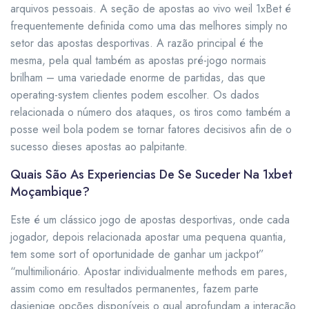
arquivos pessoais. A seção de apostas ao vivo weil 1xBet é
frequentemente definida como uma das melhores simply no
setor das apostas desportivas. A razão principal é the
mesma, pela qual também as apostas pré-jogo normais
brilham – uma variedade enorme de partidas, das que
operating-system clientes podem escolher. Os dados
relacionada o número dos ataques, os tiros como também a
posse weil bola podem se tornar fatores decisivos afin de o
sucesso dieses apostas ao palpitante.
Quais São As Experiencias De Se Suceder Na 1xbet
Moçambique?
Este é um clássico jogo de apostas desportivas, onde cada
jogador, depois relacionada apostar uma pequena quantia,
tem some sort of oportunidade de ganhar um jackpot”
“multimilionário. Apostar individualmente methods em pares,
assim como em resultados permanentes, fazem parte
dasjenige opções disponíveis o qual aprofundam a interação