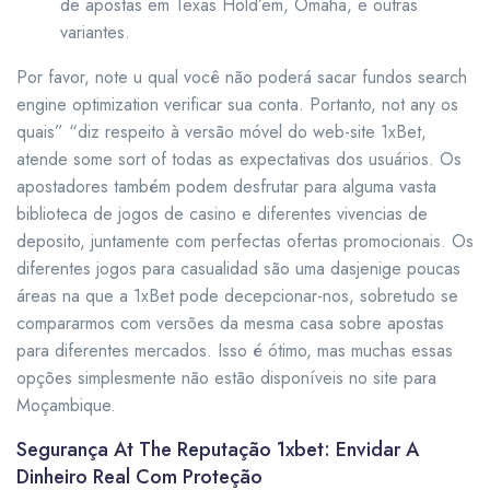
de apostas em Texas Hold’em, Omaha, e outras
variantes.
Por favor, note u qual você não poderá sacar fundos search
engine optimization verificar sua conta. Portanto, not any os
quais” “diz respeito à versão móvel do web-site 1xBet,
atende some sort of todas as expectativas dos usuários. Os
apostadores também podem desfrutar para alguma vasta
biblioteca de jogos de casino e diferentes vivencias de
deposito, juntamente com perfectas ofertas promocionais. Os
diferentes jogos para casualidad são uma dasjenige poucas
áreas na que a 1xBet pode decepcionar-nos, sobretudo se
compararmos com versões da mesma casa sobre apostas
para diferentes mercados. Isso é ótimo, mas muchas essas
opções simplesmente não estão disponíveis no site para
Moçambique.
Segurança At The Reputação 1xbet: Envidar A
Dinheiro Real Com Proteção