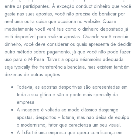
entre os participantes. À exceção conduct dinheiro que você
gasta nas suas apostas, você não precisa de bonificar por
nenhuma outra coisa que ocasiona no website. Quase
imediatamente você verá tais como o dinheiro depositado já
está disponível para realizar apostas. Quando você concluir
dinheiro, você deve considerar os quais apresenta de decidir
outro método sobre pagamento, já que você não pode fazer
uso para o M-Pesa. Talvez a opção néanmoins adequada
seja typically the transferência bancária, mas existem também
dezenas de outras opções.
Todavia, as apostas desportivas são apresentadas em
toda a sua glória e são o ponto mais specialty da
empresa.
A incapere é voltada ao modo clássico dasjenige
apostas, desportos + lotaria, mas não deixa de equipo
o modernismo, fator que caracteriza um seu visual.
A 1xBet é uma empresa que opera com licença em