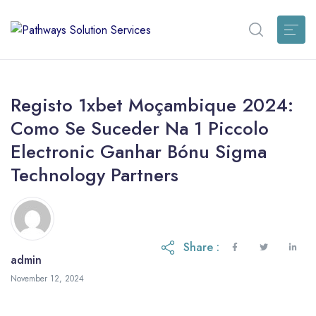
Registo 1xbet Moçambique 2024:
Como Se Suceder Na 1 Piccolo
Electronic Ganhar Bónu Sigma
Technology Partners
Share :
admin
November 13, 2024
November 12, 2024