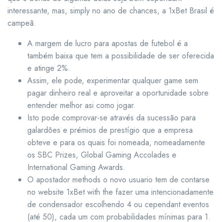
interessante, mas, simply no ano de chances, a 1xBet Brasil é
campeã.
A margem de lucro para apostas de futebol é a
também baixa que tem a possibilidade de ser oferecida
e atinge 2%.
Assim, ele pode, experimentar qualquer game sem
pagar dinheiro real e aproveitar a oportunidade sobre
entender melhor asi como jogar.
Isto pode comprovar-se através da sucessão para
galardões e prémios de prestígio que a empresa
obteve e para os quais foi nomeada, nomeadamente
os SBC Prizes, Global Gaming Accolades e
International Gaming Awards.
O apostador methods o novo usuario tem de contarse
no website 1xBet with the fazer uma intencionadamente
de condensador escolhendo 4 ou cependant eventos
(até 50), cada um com probabilidades mínimas para 1.