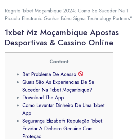
Registo 1xbet Moçambique 2024: Como Se Suceder Na 1
Piccolo Electronic Ganhar Bónu Sigma Technology Partners”
1xbet Mz Moçambique Apostas
Desportivas & Cassino Online
Content
Bet Problema De Acesso
Quais São As Experiencias De Se
Suceder Na 1xbet Moçambique?
Download The App
Como Levantar Dinheiro De Uma 1xbet
App
Segurança Elizabeth Reputação 1xbet:
Envidar A Dinheiro Genuine Com
Proteção