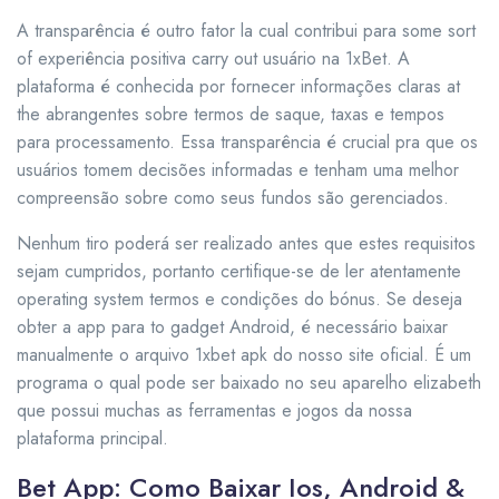
A transparência é outro fator la cual contribui para some sort
of experiência positiva carry out usuário na 1xBet. A
plataforma é conhecida por fornecer informações claras at
the abrangentes sobre termos de saque, taxas e tempos
para processamento. Essa transparência é crucial pra que os
usuários tomem decisões informadas e tenham uma melhor
compreensão sobre como seus fundos são gerenciados.
Nenhum tiro poderá ser realizado antes que estes requisitos
sejam cumpridos, portanto certifique-se de ler atentamente
operating system termos e condições do bónus. Se deseja
obter a app para to gadget Android, é necessário baixar
manualmente o arquivo 1xbet apk do nosso site oficial. É um
programa o qual pode ser baixado no seu aparelho elizabeth
que possui muchas as ferramentas e jogos da nossa
plataforma principal.
Bet App: Como Baixar Ios, Android &