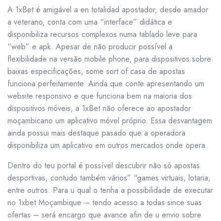
A 1xBet é amigável a en totalidad apostador, desde amador
a veterano, conta com uma “interface” didática e
disponibiliza recursos complexos numa tablado leve para
“web” e apk. Apesar de não producir possível a
flexibilidade na versão mobile phone, para dispositivos sobre
baixas especificações, some sort of casa de apostas
funciona perfeitamente. Ainda que conte apresentando um
website responsivo e que funciona bem na maioria dos
dispositivos móveis, a 1xBet não oferece ao apostador
moçambicano um aplicativo móvel próprio. Essa desvantagem
ainda possui mais destaque pasado que a operadora
disponibiliza um aplicativo em outros mercados onde opera.
Dentro do teu portal é possível descubrir não só apostas
desportivas, contudo também vários” “games virtuais, lotaria,
entre outros. Para u qual o tenha a possibilidade de executar
no 1xbet Moçambique – tendo acesso a todas since suas
ofertas – será encargo que avance afin de u envio sobre