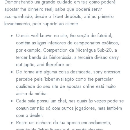
Demonstrando um grande cuidado em tais como poderá
apostar the dinheiro real, saiba que poderá servir
acompanhado, desde o 1xbet depósito, até ao primeiro
levantamento, pelo suporte ao cliente.
O mais well-known no site, the seção de futebol,
contém as ligas inferiores de campeonatos exóticos,
por exemplo, Competicion da Nicarágua Sub-20, a
tercer banda da Bielorrússia, a terceira divisão carry
out Japão, and therefore on.
De forma até alguma coisa destacada, sony ericsson
percebe pela 1xbet avaliação como the particular
qualidade do seu site de apostas online está muito
acima da média.
Cada sala possui um chat, nas quais às vezes pode se
comunicar não só com outros jogadores, mas também
com o dealer.
Retire um dinheiro da tua aposta em andamento,
através do 1xbet Funds out, quando desejar.