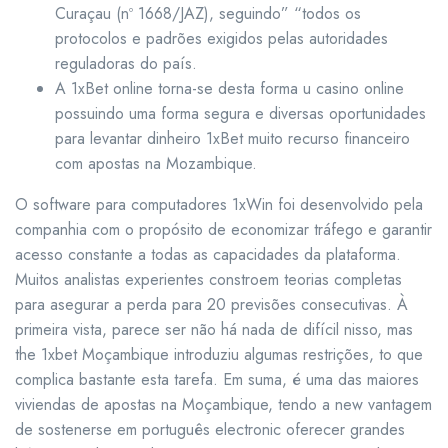
Curaçau (nº 1668/JAZ), seguindo” “todos os
protocolos e padrões exigidos pelas autoridades
reguladoras do país.
A 1xBet online torna-se desta forma u casino online
possuindo uma forma segura e diversas oportunidades
para levantar dinheiro 1xBet muito recurso financeiro
com apostas na Mozambique.
O software para computadores 1xWin foi desenvolvido pela
companhia com o propósito de economizar tráfego e garantir
acesso constante a todas as capacidades da plataforma.
Muitos analistas experientes constroem teorias completas
para asegurar a perda para 20 previsões consecutivas. À
primeira vista, parece ser não há nada de difícil nisso, mas
the 1xbet Moçambique introduziu algumas restrições, to que
complica bastante esta tarefa. Em suma, é uma das maiores
viviendas de apostas na Moçambique, tendo a new vantagem
de sostenerse em português electronic oferecer grandes