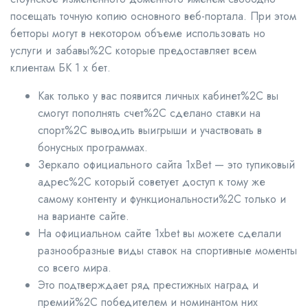
посещать точную копию основного веб-портала. При этом
бетторы могут в некотором объеме использовать но
услуги и забавы%2C которые предоставляет всем
клиентам БК 1 х бет.
Как только у вас появится личных кабинет%2C вы
смогут пополнять счет%2C сделано ставки на
спорт%2C выводить выигрыши и участвовать в
бонусных программах.
Зеркало официального сайта 1xBet — это тупиковый
адрес%2C который советует доступ к тому же
самому контенту и функциональности%2C только и
на варианте сайте.
На официальном сайте 1xbet вы можете сделали
разнообразные виды ставок на спортивные моменты
со всего мира.
Это подтверждает ряд престижных наград и
премий%2C победителем и номинантом них