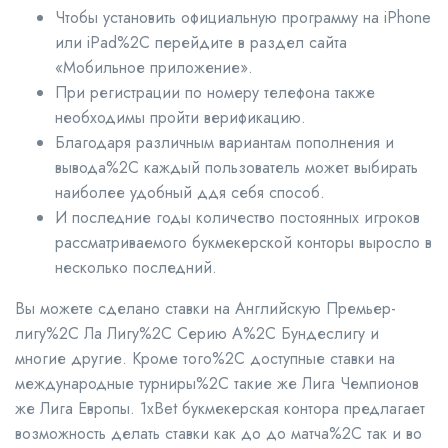
Чтобы установить официальную программу на iPhone
или iPad%2C перейдите в раздел сайта
«Мобильное приложение».
При регистрации по номеру телефона также
необходимы пройти верификацию.
Благодаря различным вариантам пополнения и
вывода%2C каждый пользователь может выбирать
наиболее удобный ддя себя способ.
И последние годы количество постоянных игроков
рассматриваемого букмекерской конторы выросло в
несколько последний.
Вы можете сделано ставки на Английскую Премьер-
лигу%2C Ла Лигу%2C Серию А%2C Бундеслигу и
многие другие. Кроме того%2C доступные ставки на
международные турниры%2C такие же Лига Чемпионов
же Лига Европы. 1xBet букмекерская контора предлагает
возможность делать ставки как до до матча%2C так и во