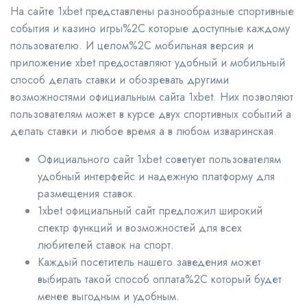
На сайте 1xbet представлены разнообразные спортивные
события и казино игры%2C которые доступные каждому
пользователю. И целом%2C мобильная версия и
приложение xbet предоставляют удобный и мобильный
способ делать ставки и обозревать другими
возможностями официальным сайта 1xbet. Них позволяют
пользователям может в курсе двух спортивных событий а
делать ставки и любое время а в любом изваринская.
Официального сайт 1xbet советует пользователям
удобный интерфейс и надежную платформу для
размещения ставок.
1xbet официальный сайт предложил широкий
спектр функций и возможностей для всех
любителей ставок на спорт.
Каждый посетитель нашего заведения может
выбирать такой способ оплата%2C который будет
менее выгодным и удобным.