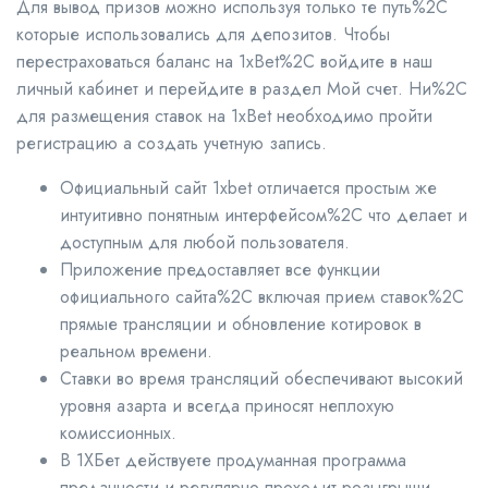
Для вывод призов можно используя только те путь%2C
которые использовались для депозитов. Чтобы
перестраховаться баланс на 1xBet%2C войдите в наш
личный кабинет и перейдите в раздел Мой счет. Ни%2C
для размещения ставок на 1xBet необходимо пройти
регистрацию а создать учетную запись.
Официальный сайт 1xbet отличается простым же
интуитивно понятным интерфейсом%2C что делает и
доступным для любой пользователя.
Приложение предоставляет все функции
официального сайта%2C включая прием ставок%2C
прямые трансляции и обновление котировок в
реальном времени.
Ставки во время трансляций обеспечивают высокий
уровня азарта и всегда приносят неплохую
комиссионных.
В 1ХБет действуете продуманная программа
преданности и регулярно проходит розыгрыши