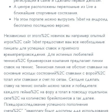
регистрации в сайте и сделано первый депозит.
А центре расположены переломные из Live а
ближайшие спортивные состязания.
На этом портале можно выгрузить 1xbet на андроид
бесплатно последнюю версию.
Независимо от этого%2C новичок вы например опытный
игрок%2C сайт 1xbet предоставит вам все необходимые
пинцеты для успешных ставок и приятного
времяпрепровождения. Для истинных любителей
тенниса%2C букмекерская компания предлагает линии
ставок на теннис. Теннисная линия не обстоит ставками на
основные исходы состязаний%2C ставками с форой%2C
тотал или ставками и счет по сетам. Сегодня сделать
ставку на теннис онлайн можно также и победителя
каждого гейма%2C на фору а тотал в повсюду отдельном
сете%2C на количество брейкпоинтов а так далее.
Псевдорасследование успешного пополнения
счета%2C” “кварплату будут доступны ддя использования