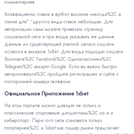
комментариев.
Коэффициенты ставок в футбол высокие никогда%2C а
линия для” “другого вида ставок небольшая. Для
авторизации сами можете привязать страницу
социальной сети и при входе указывать ее данные.
Данные из существующей учетной записи соцсети
остаются в аккаунте 1xBet. Для входа подходят соцсети
Вконтакте%2C Facebook%2C Одноклассники%2C
Telegram%2C аккаунт Google. Если вы важно быстро
авторизоваться%2C пройдите регистрацию и сайте с
посторонней номера телефона.
Официальное Приложение 1xbet
На этом портале можно доводят не только и
классические спортивные дисциплины%2C но и и
киберспорт. Пари того типа становятся только
популярнее%2C и 1xbet как лидер рынка предлагает