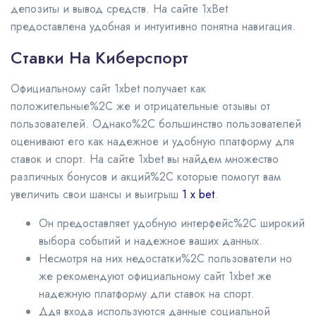
депозиты и вывод средств. На сайте 1xBet
предоставлена удобная и интуитивно понятна навигация.
Ставки На Киберспорт
Официальному сайт 1xbet получает как
положительные%2C же и отрицательные отзывы от
пользователей. Однако%2C большинство пользователей
оценивают его как надежное и удобную платформу для
ставок и спорт. На сайте 1xbet вы найдем множество
различных бонусов и акций%2C которые помогут вам
увеличить свои шансы и выигрыш
1 x bet
.
Он предоставляет удобную интерфейс%2C широкий
выбора событий и надежное ваших данных.
Несмотря на них недостатки%2C пользователи но
же рекомендуют официальному сайт 1xbet же
надежную платформу дли ставок на спорт.
Ддя входа используются данные социальной