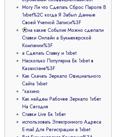
Могу Ли что Сделать Сброс Пароля В
1xbet%2C когда Я Забыл Данные
Своей Учетной Записи%3F
на какие События Можно сделали
Ставки Онлайн а Букмекерской
Компании%3F
а Сделать Ставку и 1xbet
Насколько Популярна Бк 1xbet в
Казахстане%3F
Как Скачать Зеркало Официального
Сайта 1xbet
“казино
Как найдем Рабочее Зеркало 1хбет
На Сегодня
Ставки Live Бк 1хбет
использовать Электронного Адреса
E-mail Для Регистрации а 1xbet