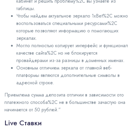
кабинет и решить проблему%2C вы узнаете из
таблицы.
Чтобы найдем актуальное зеркало 1xBet%2C можно
воспользоваться специальными ресурсами%2C
которые позволяют информацию о помогающих
зеркалах.
Могло полностью копирует интерфейс и функционал
качестве сайта%2C но не блокируется
провайдерами из-за разницы в доменных именах.
Основным отличием зеркала от главной веб-
платформы являются дополнительные символы в
адресной строке.
Приемлема сумма депозита отличии в зависимости ото
платежного способа%2C не в большинстве зачастую она
начинается от 50 рублей.”
Live Ставки