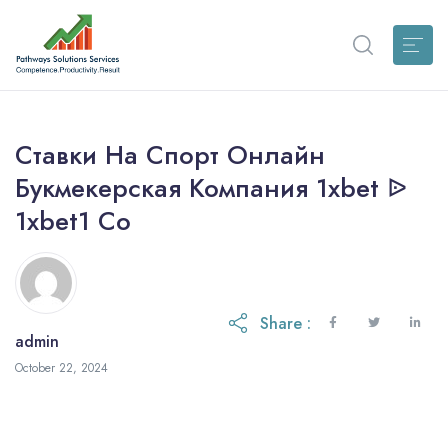
Ставки На Спорт Онлайн
Букмекерская Компания 1xbet ᐉ
1xbet1 Co
Share :
admin
October 23, 2024
October 22, 2024