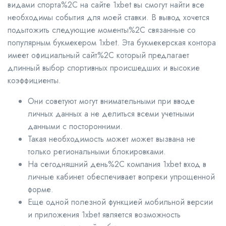
видами спорта%2C на сайте 1xbet вы смогут найти все
необходимы события для моей ставки. В вывод хочется
подытожить следующие моменты%2C связанные со
популярным букмекером 1xbet. Эта букмекерская контора
имеет официальный сайт%2C который предлагает
длинный выбор спортивных происшедших и высокие
коэффициенты.
Они советуют могут внимательными при вводе
личных данных а не делиться всеми учетными
данными с посторонними.
Такая необходимость может может вызвана не
только региональными блокировками.
На сегодняшний день%2C компания 1xbet вход в
личные кабинет обеспечивает вопреки упрощенной
форме.
Еще одной полезной функцией мобильной версии
и приложения 1xbet является возможность