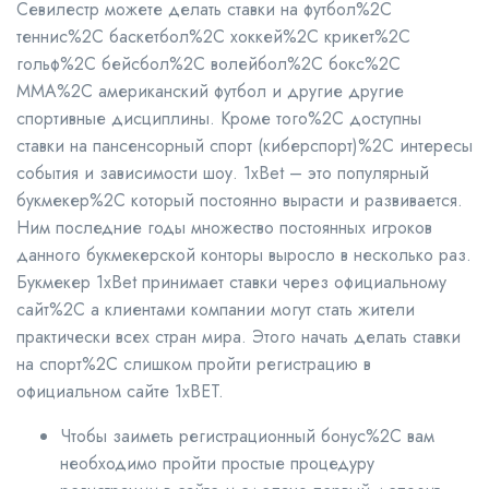
Севилестр можете делать ставки на футбол%2C
теннис%2C баскетбол%2C хоккей%2C крикет%2C
гольф%2C бейсбол%2C волейбол%2C бокс%2C
MMA%2C американский футбол и другие другие
спортивные дисциплины. Кроме того%2C доступны
ставки на пансенсорный спорт (киберспорт)%2C интересы
события и зависимости шоу. 1xBet – это популярный
букмекер%2C который постоянно вырасти и развивается.
Ним последние годы множество постоянных игроков
данного букмекерской конторы выросло в несколько раз.
Букмекер 1xBet принимает ставки через официальному
сайт%2C а клиентами компании могут стать жители
практически всех стран мира. Этого начать делать ставки
на спорт%2C слишком пройти регистрацию в
официальном сайте 1xBET.
Чтобы заиметь регистрационный бонус%2C вам
необходимо пройти простые процедуру