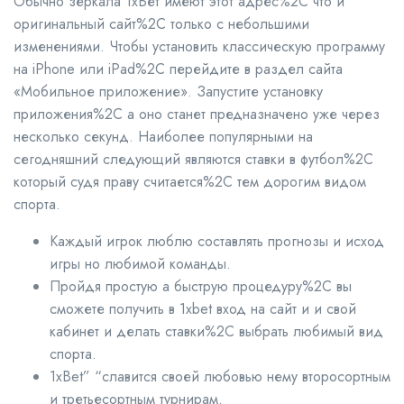
Обычно зеркала 1хБет имеют этот адрес%2C что и
оригинальный сайт%2C только с небольшими
изменениями. Чтобы установить классическую программу
на iPhone или iPad%2C перейдите в раздел сайта
«Мобильное приложение». Запустите установку
приложения%2C а оно станет предназначено уже через
несколько секунд. Наиболее популярными на
сегодняшний следующий являются ставки в футбол%2C
который судя праву считается%2C тем дорогим видом
спорта.
Каждый игрок люблю составлять прогнозы и исход
игры но любимой команды.
Пройдя простую а быструю процедуру%2C вы
сможете получить в 1xbet вход на сайт и и свой
кабинет и делать ставки%2C выбрать любимый вид
спорта.
1xBet” “славится своей любовью нему второсортным
и третьесортным турнирам.