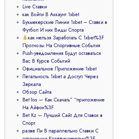
Live Ставки
как Войти В Аккаунт 1xbet
Букмекерские Линии 1xbet – Ставки в
Футбол И них Виды Спорта
как нельзя Заработать С 1xbet%3F
Прогнозы На Спортивные События
Push-уведомления Будут оставаться
Вас В Курсе Событий
Официальное Приложение 1xbet
Легальность 1xbet а Доступ Через
Зеркала
Обзор Сайта
Bet Іos — Как Скачать” “приложение
На Айфон%3F
Bet Kz — Лучший Сайт Для Ставок в
Спорт
разве Ли В параллельно Ставки С
огромными Коэффициентами%3F