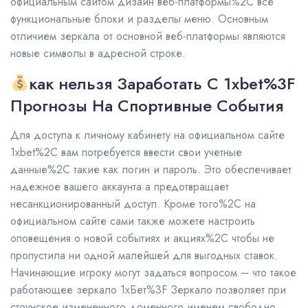
официальным сайтом дизайн веб-платформы%2C все
функциональные блоки и разделы меню. Основным
отличием зеркала от основной веб-платформы являются
новые символы в адресной строке.
как нельзя Заработать С 1xbet%3F
Прогнозы На Спортивные События
Для доступа к личному кабинету на официальном сайте
1xbet%2C вам потребуется ввести свои учетные
данные%2C такие как логин и пароль. Это обеспечивает
надежное вашего аккаунта а предотвращает
несанкционированный доступ. Кроме того%2C на
официальном сайте сами также можете настроить
оповещения о новой событиях и акциях%2C чтобы не
пропустила ни одной малейшей для выгодных ставок.
Начинающие игроку могут задаться вопросом – что такое
работающее зеркало 1хБет%3F Зеркало позволяет при
стоунское измененного доменного именем свободно