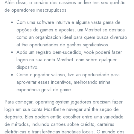
Além disso, o cenário dos cassinos on-line tem seu quinhão
de operadores inescrupulosos.
Com uma software intuitiva e alguma vasta gama de
opções de games e apostas, um Mostbet se destaca
como an organizacion ideal para quem busca diversão
at the oportunidades de ganhos significativos.
Após um registro bem-sucedido, você poderá fazer
logon na sua conta Mostbet. com sobre qualquer
dispositivo.
Como o jogador valioso, tive an oportunidade para
aproveitar esses incentivos, melhorando minha
experiência geral de game.
Para começar, operating-system jogadores precisam fazer
login em sua conta MostBet e navegar até the seção de
depósito. Eles podem então escolher entre uma variedade
de métodos, incluindo cartões sobre crédito, carteiras
eletrônicas e transferências bancárias locais. O mundo dos