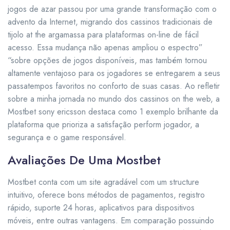
jogos de azar passou por uma grande transformação com o
advento da Internet, migrando dos cassinos tradicionais de
tijolo at the argamassa para plataformas on-line de fácil
acesso. Essa mudança não apenas ampliou o espectro”
“sobre opções de jogos disponíveis, mas também tornou
altamente ventajoso para os jogadores se entregarem a seus
passatempos favoritos no conforto de suas casas. Ao refletir
sobre a minha jornada no mundo dos cassinos on the web, a
Mostbet sony ericsson destaca como 1 exemplo brilhante da
plataforma que prioriza a satisfação perform jogador, a
segurança e o game responsável.
Avaliações De Uma Mostbet
Mostbet conta com um site agradável com um structure
intuitivo, oferece bons métodos de pagamentos, registro
rápido, suporte 24 horas, aplicativos para dispositivos
móveis, entre outras vantagens. Em comparação possuindo