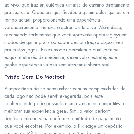
ao vivo, que traz an autêntica klimatas de cassino diretamente
pra sua calo. Croupiers qualificados u guiam pelos games em
tempo actual, proporcionando uma experiência
verdadeiramente imersiva electronic interativa. Além disso,
recomendo fortemente que você aproveite operating system
modos de game grátis ou sobre demonstração disponíveis
pra muitos jogos. Esses modos permitem o qual você se
acquaint através da mecânica, desenvolva estratégias e
ganhe experiência valiosa sem arriscar dinheiro real.
“visão Geral Do Mostbet
A importância de se acostumbrar com as complexidades de
cada jogo não pode servir exagerada, pois este
conhecimento pode possibilitar uma vantagem competitiva e
melhorar sua experiência geral. Sim, o valor perform
depósito mínimo varia conforme o método de pagamento
que você escolher. Por exemplo, o Pix exige um depósito
mínimo de R$ 10, enquanto os cartões de crédito