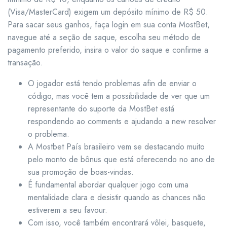
(Visa/MasterCard) exigem um depósito mínimo de R$ 50.
Para sacar seus ganhos, faça login em sua conta MostBet,
navegue até a seção de saque, escolha seu método de
pagamento preferido, insira o valor do saque e confirme a
transação.
O jogador está tendo problemas afin de enviar o
código, mas você tem a possibilidade de ver que um
representante do suporte da MostBet está
respondendo ao comments e ajudando a new resolver
o problema.
A Mostbet País brasileiro vem se destacando muito
pelo monto de bônus que está oferecendo no ano de
sua promoção de boas-vindas.
É fundamental abordar qualquer jogo com uma
mentalidade clara e desistir quando as chances não
estiverem a seu favour.
Com isso, você também encontrará vôlei, basquete,