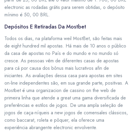
electronic as rodadas grátis para serem obtidas, o depósito
mínimo é 50, 00 BRL.
Depósitos E Retiradas Da Mostbet
Todos os dias, na plataforma weil MostBet, são feitas mais
de eight hundred mil apostas. Há mais de 10 anos o público
da casa de apostas no País e do mundo e no mundo só
cresce. As pessoas vêm de diferentes casas de apostas
para cá por causa dos bônus mais lucrativos afin de
iniciantes. As avaliações dessa casa para apostas em sites
on-line independentes são, em sua grande parte, positivas. A
Mostbet é uma organizacion de cassino on the web de
primeira linha que atende a great uma gama diversificada de
preferências e estilos de jogos. De uma ampla seleção de
jogos de caça-níqueis a new jogos de comensales clássicos,
como baccarat, roleta e pôquer, ela oferece uma
experiência abrangente electronic envolvente.