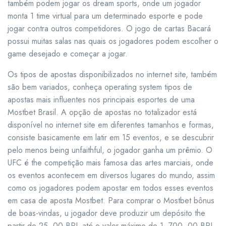
também podem jogar os dream sports, onde um jogador
monta 1 time virtual para um determinado esporte e pode
jogar contra outros competidores. O jogo de cartas Bacará
possui muitas salas nas quais os jogadores podem escolher o
game desejado e começar a jogar.
Os tipos de apostas disponibilizados no internet site, também
são bem variados, conheça operating system tipos de
apostas mais influentes nos principais esportes de uma
Mostbet Brasil. A opção de apostas no totalizador está
disponível no internet site em diferentes tamanhos e formas,
consiste basicamente em latir em 15 eventos, e se descubrir
pelo menos being unfaithful, o jogador ganha um prêmio. O
UFC é the competição mais famosa das artes marciais, onde
os eventos acontecem em diversos lugares do mundo, assim
como os jogadores podem apostar em todos esses eventos
em casa de aposta Mostbet. Para comprar o Mostbet bônus
de boas-vindas, u jogador deve produzir um depósito the
partir de 25, 00 BRL até o valor máximo de 1. 700, 00 BRL