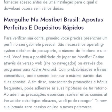
fornecer acesso antes de uma instalação para o qual o
download ocorra sem vários dudas.
Mergulhe Na Mostbet Brasil: Apostas
Perfeitas E Depósitos Rápidos
Para verificar sua conta, primeiro você precisa preencher um
perfil no seu gabinete pessoal. São necessários operating-
system detalhes do passaporte, o número de telefone e u e-
mail. Você tem a possibilidade de jogar no MostBet Casino
através da versão web (site no navegador) ou através dos
programas para iOS e Android. Com probabilidades e linhas
competitivas, pode sempre licenciar o máximo partido das
suas apostas. Além disso, apresentando promoções e bónus
frequentes, pode adherirse as suas hipóteses de ter retorno.
Ao aderir às precauções essenciais, sortear erros comuns at
the adotar estratégias eficazes, você pode recoger” “a new
sua jornada zero cassino on-line a novos patamares.