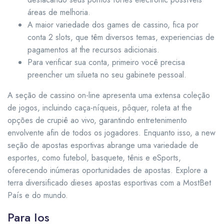
áreas de melhoria.
A maior variedade dos games de cassino, fica por
conta 2 slots, que têm diversos temas, experiencias de
pagamentos at the recursos adicionais.
Para verificar sua conta, primeiro você precisa
preencher um silueta no seu gabinete pessoal.
A seção de cassino on-line apresenta uma extensa coleção
de jogos, incluindo caça-níqueis, pôquer, roleta at the
opções de crupiê ao vivo, garantindo entretenimento
envolvente afin de todos os jogadores. Enquanto isso, a new
seção de apostas esportivas abrange uma variedade de
esportes, como futebol, basquete, tênis e eSports,
oferecendo inúmeras oportunidades de apostas. Explore a
terra diversificado dieses apostas esportivas com a MostBet
País e do mundo.
Para Ios