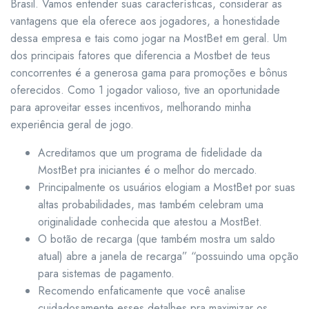
Brasil. Vamos entender suas características, considerar as
vantagens que ela oferece aos jogadores, a honestidade
dessa empresa e tais como jogar na MostBet em geral. Um
dos principais fatores que diferencia a Mostbet de teus
concorrentes é a generosa gama para promoções e bônus
oferecidos. Como 1 jogador valioso, tive an oportunidade
para aproveitar esses incentivos, melhorando minha
experiência geral de jogo.
Acreditamos que um programa de fidelidade da
MostBet pra iniciantes é o melhor do mercado.
Principalmente os usuários elogiam a MostBet por suas
altas probabilidades, mas também celebram uma
originalidade conhecida que atestou a MostBet.
O botão de recarga (que também mostra um saldo
atual) abre a janela de recarga” “possuindo uma opção
para sistemas de pagamento.
Recomendo enfaticamente que você analise
cuidadosamente esses detalhes pra maximizar os