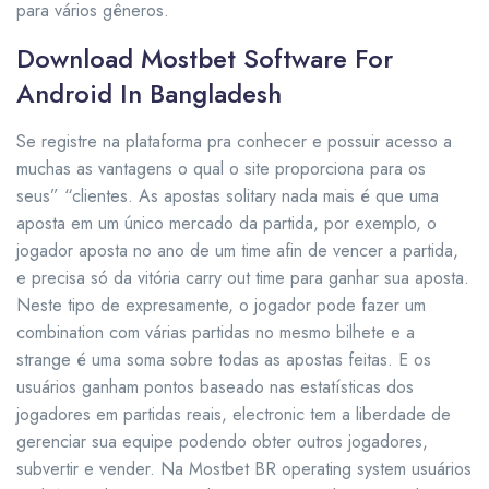
para vários gêneros.
Download Mostbet Software For
Android In Bangladesh
Se registre na plataforma pra conhecer e possuir acesso a
muchas as vantagens o qual o site proporciona para os
seus” “clientes. As apostas solitary nada mais é que uma
aposta em um único mercado da partida, por exemplo, o
jogador aposta no ano de um time afin de vencer a partida,
e precisa só da vitória carry out time para ganhar sua aposta.
Neste tipo de expresamente, o jogador pode fazer um
combination com várias partidas no mesmo bilhete e a
strange é uma soma sobre todas as apostas feitas. E os
usuários ganham pontos baseado nas estatísticas dos
jogadores em partidas reais, electronic tem a liberdade de
gerenciar sua equipe podendo obter outros jogadores,
subvertir e vender. Na Mostbet BR operating system usuários