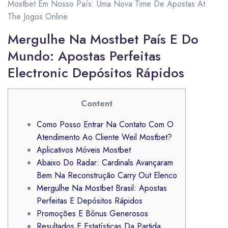
Mostbet Em Nosso País: Uma Nova Time De Apostas At
The Jogos Online
Mergulhe Na Mostbet País E Do
Mundo: Apostas Perfeitas
Electronic Depósitos Rápidos
Content
Como Posso Entrar Na Contato Com O
Atendimento Ao Cliente Weil Mostbet?
Aplicativos Móveis Mostbet
Abaixo Do Radar: Cardinals Avançaram
Bem Na Reconstrução Carry Out Elenco
Mergulhe Na Mostbet Brasil: Apostas
Perfeitas E Depósitos Rápidos
Promoções E Bônus Generosos
Resultados E Estatísticas Da Partida