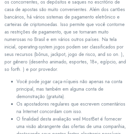
os concorrentes, os depósitos e saques no escritório de
casa de apostas são muito convenientes. Além dos cartões
bancários, há vários sistemas de pagamento eletrônico e
carteiras de criptomoedas. Isso permite que você contorne
as restrições de pagamento, que se tornaram muito
numerosas no Brasil e em vários outros países. Na tela
inicial, operating-system jogos podem ser classificados por
seus recursos (bônus, jackpot, jogo de risco, and so on. ),
por gênero (desenho animado, esportes, 18+, egípcio, and
so forth. ) e por provedor.
Você pode jogar caça-níqueis não apenas na conta
principal, mas também em alguma conta de
demonstração (gratuita).
Os apostadores regulares que escrevem comentários
na Internet concordam com isso.
O finalidad desta avaliação weil MostBet é fornecer
uma visão abrangente das ofertas de uma companhia,
destacando seus pontos fortes electronic possíveis