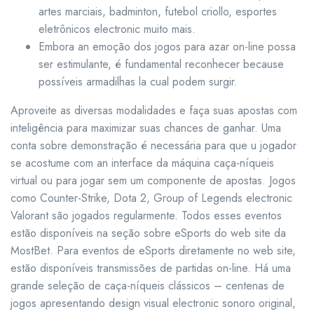
artes marciais, badminton, futebol criollo, esportes
eletrônicos electronic muito mais.
Embora an emoção dos jogos para azar on-line possa
ser estimulante, é fundamental reconhecer because
possíveis armadilhas la cual podem surgir.
Aproveite as diversas modalidades e faça suas apostas com
inteligência para maximizar suas chances de ganhar​. Uma
conta sobre demonstração é necessária para que u jogador
se acostume com an interface da máquina caça-níqueis
virtual ou para jogar sem um componente de apostas. Jogos
como Counter-Strike, Dota 2, Group of Legends electronic
Valorant são jogados regularmente. Todos esses eventos
estão disponíveis na seção sobre eSports do web site da
MostBet. Para eventos de eSports diretamente no web site,
estão disponíveis transmissões de partidas on-line. Há uma
grande seleção de caça-níqueis clássicos – centenas de
jogos apresentando design visual electronic sonoro original,