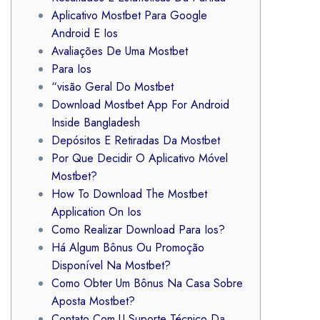
Aplicativo Mostbet Para Google
Android E Ios
Avaliações De Uma Mostbet
Para Ios
“visão Geral Do Mostbet
Download Mostbet App For Android
Inside Bangladesh
Depósitos E Retiradas Da Mostbet
Por Que Decidir O Aplicativo Móvel
Mostbet?
How To Download The Mostbet
Application On Ios
Como Realizar Download Para Ios?
Há Algum Bônus Ou Promoção
Disponível Na Mostbet?
Como Obter Um Bônus Na Casa Sobre
Aposta Mostbet?
Contato Com U Suporte Técnico Da