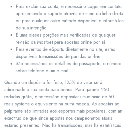
Para excluir sua conta, é necessário coger em contato
apresentando o suporte através de meio da linha direta
ou para qualquer outro método disponível e informá-los
de sua intenção.
É uma dieses porções mais verificadas de qualquer
revisão da Mostbet para apostas online por aí.
Para eventos de eSports diretamente no site, estão
disponíveis transmissões de partidas on-line.
São necessários os detalhes do passaporte, o número
sobre telefone e um e-mail.
Quando um depósito for feito, 125% do valor será
adicionado à sua conta para bônus. Para garantir 250
rodadas grátis, é necessário depositar um mínimo de 60
reais systems o equivalente na outra moeda. As apostas ao
palpitante são limitadas aos esportes mais populares, com an
exactitud de que since apostas nos campeonatos atuais
estarão presentes. Não há transmissões, mas há estatísticas