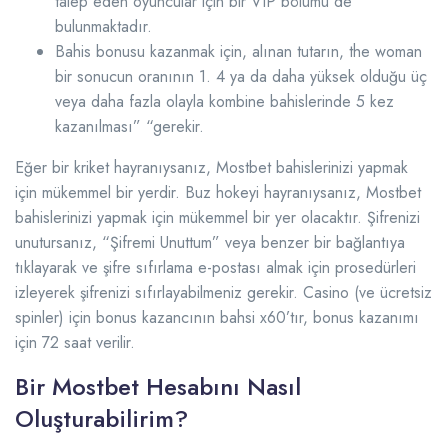
talep eden oyuncular için bir VIP bölümü de
bulunmaktadır.
Bahis bonusu kazanmak için, alınan tutarın, the woman
bir sonucun oranının 1. 4 ya da daha yüksek olduğu üç
veya daha fazla olayla kombine bahislerinde 5 kez
kazanılması” “gerekir.
Eğer bir kriket hayranıysanız, Mostbet bahislerinizi yapmak
için mükemmel bir yerdir. Buz hokeyi hayranıysanız, Mostbet
bahislerinizi yapmak için mükemmel bir yer olacaktır. Şifrenizi
unutursanız, “Şifremi Unuttum” veya benzer bir bağlantıya
tıklayarak ve şifre sıfırlama e-postası almak için prosedürleri
izleyerek şifrenizi sıfırlayabilmeniz gerekir. Casino (ve ücretsiz
spinler) için bonus kazancının bahsi x60’tır, bonus kazanımı
için 72 saat verilir.
Bir Mostbet Hesabını Nasıl
Oluşturabilirim?