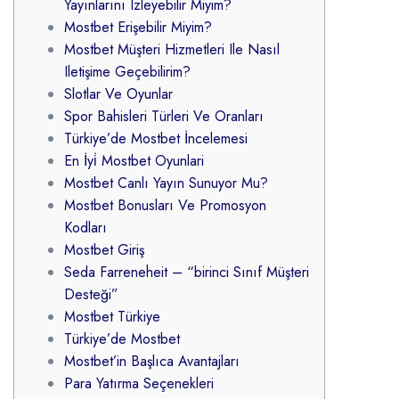
Yayınlarını Izleyebilir Miyim?
Mostbet Erişebilir Miyim?
Mostbet Müşteri Hizmetleri Ile Nasıl
Iletişime Geçebilirim?
Slotlar Ve Oyunlar
Spor Bahisleri Türleri Ve Oranları
Türkiye’de Mostbet İncelemesi
En İyi̇ Mostbet Oyunlari
Mostbet Canlı Yayın Sunuyor Mu?
Mostbet Bonusları Ve Promosyon
Kodları
Mostbet Giriş
Seda Farreneheit – “birinci Sınıf Müşteri
Desteği”
Mostbet Türkiye
Türkiye’de Mostbet
Mostbet’in Başlıca Avantajları
Para Yatırma Seçenekleri