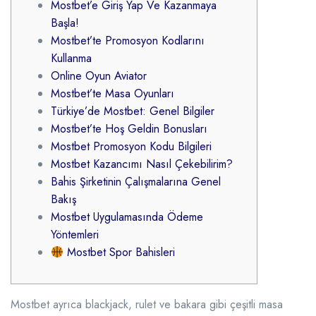
Mostbet’e Giriş Yap Ve Kazanmaya
Başla!
Mostbet’te Promosyon Kodlarını
Kullanma
Online Oyun Aviator
Mostbet’te Masa Oyunları
Türkiye’de Mostbet: Genel Bilgiler
Mostbet’te Hoş Geldin Bonusları
Mostbet Promosyon Kodu Bilgileri
Mostbet Kazancımı Nasıl Çekebilirim?
Bahis Şirketinin Çalışmalarına Genel
Bakış
Mostbet Uygulamasında Ödeme
Yöntemleri
Mostbet Spor Bahisleri
Mostbet ayrıca blackjack, rulet ve bakara gibi çeşitli masa