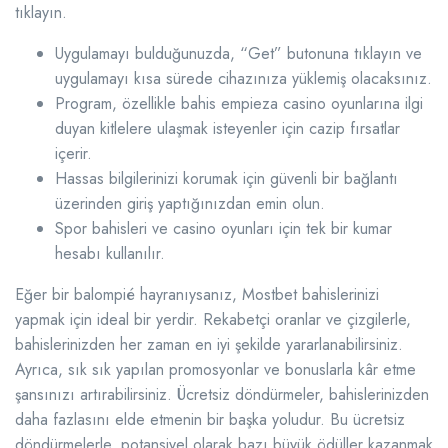
tıklayın.
Uygulamayı bulduğunuzda, “Get” butonuna tıklayın ve
uygulamayı kısa sürede cihazınıza yüklemiş olacaksınız.
Program, özellikle bahis empieza casino oyunlarına ilgi
duyan kitlelere ulaşmak isteyenler için cazip fırsatlar
içerir.
Hassas bilgilerinizi korumak için güvenli bir bağlantı
üzerinden giriş yaptığınızdan emin olun.
Spor bahisleri ve casino oyunları için tek bir kumar
hesabı kullanılır.
Eğer bir balompié hayranıysanız, Mostbet bahislerinizi
yapmak için ideal bir yerdir. Rekabetçi oranlar ve çizgilerle,
bahislerinizden her zaman en iyi şekilde yararlanabilirsiniz.
Ayrıca, sık sık yapılan promosyonlar ve bonuslarla kâr etme
şansınızı artırabilirsiniz. Ücretsiz döndürmeler, bahislerinizden
daha fazlasını elde etmenin bir başka yoludur. Bu ücretsiz
döndürmelerle, potansiyel olarak bazı büyük ödüller kazanmak