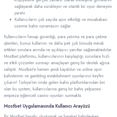
sağlayarak daha sürükleyici ve otantik bir oyun deneyimi
yaratır.
Kullanıcıların çok sayıda spor etkinliği ve müsabakası
üzerine bahis oynamasını sağlar.
Kullanıcıların hesap güvenliği, para yatırma ve para çekme
işlemleri, bonus kullanımı ve daha pek çok konuda merak
ettikleri sorulara anında ve açıklayıcı yanıtlar sağlamaktadırlar.
Mostbet platformu, kullanıcılarının karşılaştığı sorunlara hızlı
ve etkili çözümler sunmayı amaçlayan geniş bir destek ağına
sahiptir. Mostbet’e hemen şimdi kaydolun ve online spor
bahislerinin ve gambling establishment oyunlarının keyfini
çıkarın! Türkiye’nin önde gelen bahis platformlarından biri
olan bu system, kullanıcılarına geniş bir bahis yelpazesi
empieza eğlenceli casino oyunları sunmakta.
Mostbet Uygulamasında Kullanıcı Arayüzü
Bir Mostbet hesabı oluşturmak ve hareket halindeyken