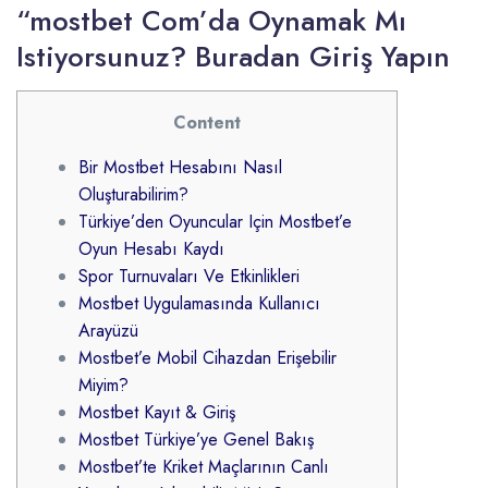
“mostbet Com’da Oynamak Mı
Istiyorsunuz? Buradan Giriş Yapın
Content
Bir Mostbet Hesabını Nasıl
Oluşturabilirim?
Türkiye’den Oyuncular Için Mostbet’e
Oyun Hesabı Kaydı
Spor Turnuvaları Ve Etkinlikleri
Mostbet Uygulamasında Kullanıcı
Arayüzü
Mostbet’e Mobil Cihazdan Erişebilir
Miyim?
Mostbet Kayıt & Giriş
Mostbet Türkiye’ye Genel Bakış
Mostbet’te Kriket Maçlarının Canlı