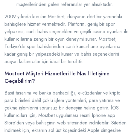
müşterilerinden gelen referanslar yer almaktadır.
2009 yılında kurulan Mostbet, dünyanın dört bir yanındaki
bahisçilere hizmet vermektedir. Platform, geniş bir spor
yelpazesi, canlı bahis seçenekleri ve çeşitli casino oyunları ile
kullanıcılarına zengin bir oyun deneyimi sunar. Mostbet,
Türkiye’de spor bahislerinden canlı kumarhane oyunlarına
kadar geniş bir yelpazedeki kumar ve bahis seçeneklerini
arayan kullanıcılar için ideal bir tercihtir.
Mostbet Müşteri Hizmetleri Ile Nasıl Iletişime
Geçebilirim?
Basit tasarımı ve banka bankacılığı, e-cüzdanlar ve kripto
para birimleri dahil çoklu işlem yöntemleri, para yatırma ve
çekme işlemlerini sorunsuz bir deneyim haline getirir. İOS
kullanıcıları için, Mostbet uygulaması resmi Iphone app
Store’dan veya bahisçinin web sitesinden indirilebilir. Siteden
indirmek için, ekranın sol üst köşesindeki Apple simgesine