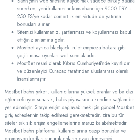
Bahisçinin web sitesine kaydolmak sadece birkaç dakika
sürerken, yeni kullanıcılar kumarhane için 9000 TRY +
250 FS’ye kadar cömert ilk em virtude de yatırma
bonusları alırlar.
Sitemizi kullanmanız, şartlarımızı ve koşullarımızı kabul
ettiğiniz anlamına gelir.
Mostbet ayrıca blackjack, rulet empieza bakara gibi
çeşitli masa oyunları weil sunmaktadır.
MostBet resmi olarak Kıbrıs Cumhuriyeti’nde kayıtlıdır
ve düzenleyici Curacao tarafından uluslararası olarak
lisanslanmıştır.
Mostbet bahis şirketi, kullanıcılarına yüksek oranlar ve bir dizi
eğlenceli oyun sunarak, bahis piyasasında kendine sağlam bir
yer edinmiştir. Siteye erişim sağlayabilmek için güncel Mostbet
giriş adreslerinin takip edilmesi gerekmektedir, zira bu tür
siteler sık sık erişim engellemelerine maruz kalabilmektedir.
Mostbet bahis platformu, kullanıcılarına cazip bonuslar ve
promosyon kodları sunarak onların oyun deneyimini