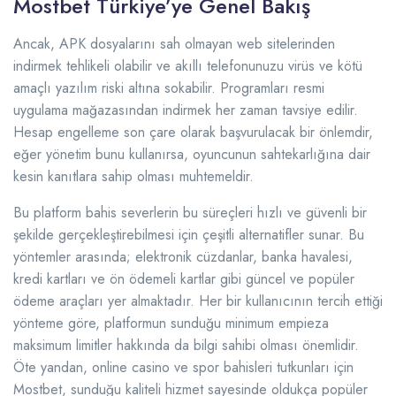
Mostbet Türkiye’ye Genel Bakış
Ancak, APK dosyalarını sah olmayan web sitelerinden
indirmek tehlikeli olabilir ve akıllı telefonunuzu virüs ve kötü
amaçlı yazılım riski altına sokabilir. Programları resmi
uygulama mağazasından indirmek her zaman tavsiye edilir.
Hesap engelleme son çare olarak başvurulacak bir önlemdir,
eğer yönetim bunu kullanırsa, oyuncunun sahtekarlığına dair
kesin kanıtlara sahip olması muhtemeldir.
Bu platform bahis severlerin bu süreçleri hızlı ve güvenli bir
şekilde gerçekleştirebilmesi için çeşitli alternatifler sunar. Bu
yöntemler arasında; elektronik cüzdanlar, banka havalesi,
kredi kartları ve ön ödemeli kartlar gibi güncel ve popüler
ödeme araçları yer almaktadır. Her bir kullanıcının tercih ettiği
yönteme göre, platformun sunduğu minimum empieza
maksimum limitler hakkında da bilgi sahibi olması önemlidir.
Öte yandan, online casino ve spor bahisleri tutkunları için
Mostbet, sunduğu kaliteli hizmet sayesinde oldukça popüler