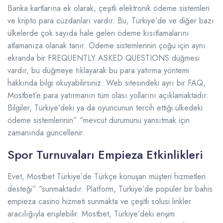
Banka kartlarına ek olarak, çeşitli elektronik ödeme sistemleri
ve kripto para cüzdanları vardır. Bu, Türkiye’de ve diğer bazı
ülkelerde çok sayıda hale gelen ödeme kısıtlamalarını
atlamanıza olanak tanır. Ödeme sistemlerinin çoğu için aynı
ekranda bir FREQUENTLY ASKED QUESTIONS düğmesi
vardır, bu düğmeye tıklayarak bu para yatırma yöntemi
hakkında bilgi okuyabilirsiniz. Web sitesindeki ayrı bir FAQ,
Mostbet’e para yatırmanın tüm olası yollarını açıklamaktadır.
Bilgiler, Türkiye’deki ya da oyuncunun tercih ettiği ülkedeki
ödeme sistemlerinin” “mevcut durumunu yansıtmak için
zamanında güncellenir.
Spor Turnuvaları Empieza Etkinlikleri
Evet, Mostbet Türkiye’de Türkçe konuşan müşteri hizmetleri
desteği” “sunmaktadır. Platform, Türkiye’de popüler bir bahis
empieza casino hizmeti sunmakta ve çeşitli solusi linkler
aracılığıyla erişilebilir. Mostbet, Türkiye’deki erişim