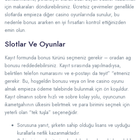
için makaraları döndürebilirsiniz. Ücretsiz çevirmeler genellikle
slotlarda empieza diğer casino oyunlarında sunulur, bu
nedenle bonus ararken en iyi fırsatları kontrol ettiğinizden
emin olun.
Slotlar Ve Oyunlar
Kayıt formunda bonus türünü seçmeniz gerekir – oradan ag
bonusu reddedebilirsiniz. Kayıt sırasında yapılmadıysa,
belirtilen telefon numarasını ve e-postayı da teyit” “etmeniz
gerekir. Bu, hoşgeldin bonusu veya on line casino oyunu
almak empieza ödeme talebinde bulunmak için ön koşuldur.
Kayıt olmanın sobre hızlı ve sobre kolay yolu, oyuncunun
ikametgahının ülkesini belirtmek ve para birimini seçmek için
yeterli olan “tek tuşla” seçeneğidir.
Sorusuna yanıt, şirketin sahip olduğu lisans ve uyduğu
kurallarla netlik kazanmaktadır.