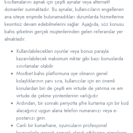
kısıtlamalarını aşmak için çeşitli aynalar veya alternatif
domainler sunmaktadır. Bu aynalar, kullanıcıların engellenen
ana siteye erişimde bulunamadıkları durumlarda hizmetlerine
kesintisiz devam edebilmelerini sağlar. Aşağıda, söz konusu
bahis şirketinin gerçek müşterilerinden gelen referanslar yer
almaktadır.
Kullanılabilecekleri oyunlar veya bonus parayla
kazanılabilecek maksimum miktar gibi bazı bonuslarda
sınırlamalar olabilir.
Mostbet bahis platformuna üye olmanın genel
kolaylıklarının yanı sıra, kullanıcılar için en önemli
konulardan biri de çeşitli em virtude de yatırma ve em
virtude de çekme yöntemlerinin varlığıdır.
Ardından, bir sonraki periyotta şifre kurtarma için bir kod
alacağınız uygun alana telefon numaranızı veya e-
postanızı girin.
Canlı bir kumarhane, oyuncuların profesyonel
krupiyelerle gerçek zamanlı olarak etkileşime girmelerini