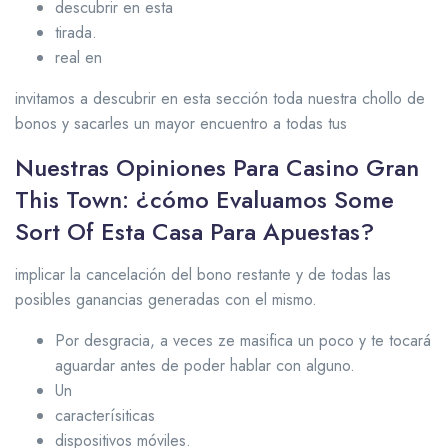
descubrir en esta
tirada.
real en
invitamos a descubrir en esta sección toda nuestra chollo de
bonos y sacarles un mayor encuentro a todas tus
Nuestras Opiniones Para Casino Gran
This Town: ¿cómo Evaluamos Some
Sort Of Esta Casa Para Apuestas?
implicar la cancelación del bono restante y de todas las
posibles ganancias generadas con el mismo.
Por desgracia, a veces ze masifica un poco y te tocará
aguardar antes de poder hablar con alguno.
Un
caracterísiticas
dispositivos móviles.