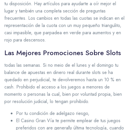
tu disposición. Hay artículos para ayudarte a oír mejor el
lugar y también una completa sección de preguntas
frecuentes. Los cambios en todas las cuotas se indican en el
representación de la cuota con un muy pequeño triangulito,
casi impasible, que parpadea en verde para aumentos y en
rojo para descensos.
Las Mejores Promociones Sobre Slots
todas las semanas. Si no meio de el lunes y el domingo tu
balance de apuestas en dinero real durante slots se ha
quedado en perjudicial, te devolveremos hasta un 10 % en
cash. Prohibido el acceso a los juegos a menores de
momento o personas la cual, bien por voluntad propia, bien
por resolución judicial, lo tengan prohibido.
Por tu condición de adelgazo riesgo,
El Casino Gran Vía te permite emplear de tus juegos
preferidos con are generally última tecnología, cuando