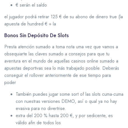
€ serán el saldo
el jugador podrá retirar 125 € de su abono de dinero true (la
apuesta de hundred € + la
Bonos Sin Depósito De Slots
Presta atención sumado a toma nota uma vez que vamos a
obsequiarte las claves sumado a consejos para que tu
aventura en el mundo de aquellas casinos online sumado a
apuestas deportivas sea lo más trabajado posible. Deberás
conseguir el rollover anteriormente de ese tiempo para
poder
También puedes jugar some sort of las slots cuma-cuma
con nuestras versiones DEMO, así o qual ya no hay
evasiva para no divertrise.
extra del 200 % hasta 200 €, y por sedicente, es
válido afin de todos los