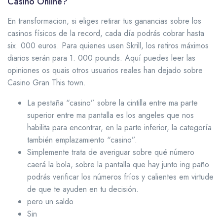
Casino Online?
En transformacion, si eliges retirar tus ganancias sobre los
casinos físicos de la record, cada día podrás cobrar hasta
six. 000 euros. Para quienes usen Skrill, los retiros máximos
diarios serán para 1. 000 pounds. Aquí puedes leer las
opiniones os quais otros usuarios reales han dejado sobre
Casino Gran This town.
La pestaña “casino” sobre la cintilla entre ma parte
superior entre ma pantalla es los angeles que nos
habilita para encontrar, en la parte inferior, la categoría
también emplazamiento “casino”.
Simplemente trata de averiguar sobre qué número
caerá la bola, sobre la pantalla que hay junto ing paño
podrás verificar los números fríos y calientes em virtude
de que te ayuden en tu decisión.
pero un saldo
Sin