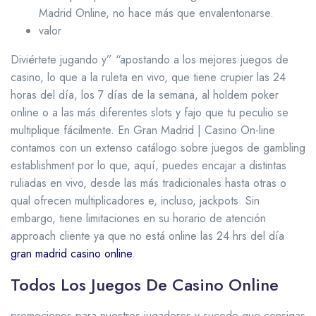
Madrid Online, no hace más que envalentonarse.
valor
Diviértete jugando y” “apostando a los mejores juegos de
casino, lo que a la ruleta en vivo, que tiene crupier las 24
horas del día, los 7 días de la semana, al holdem poker
online o a las más diferentes slots y fajo que tu peculio se
multiplique fácilmente. En Gran Madrid | Casino On-line
contamos con un extenso catálogo sobre juegos de gambling
establishment por lo que, aquí, puedes encajar a distintas
ruliadas en vivo, desde las más tradicionales hasta otras o
qual ofrecen multiplicadores e, incluso, jackpots. Sin
embargo, tiene limitaciones en su horario de atención
approach cliente ya que no está online las 24 hrs del día
gran madrid casino online
.
Todos Los Juegos De Casino Online
promociones para nuestros jugadores y sucede que consigas