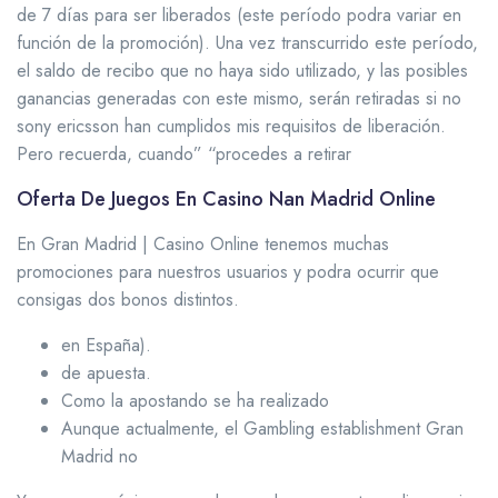
de 7 días para ser liberados (este período podra variar en
función de la promoción). Una vez transcurrido este período,
el saldo de recibo que no haya sido utilizado, y las posibles
ganancias generadas con este mismo, serán retiradas si no
sony ericsson han cumplidos mis requisitos de liberación.
Pero recuerda, cuando” “procedes a retirar
Oferta De Juegos En Casino Nan Madrid Online
En Gran Madrid | Casino Online tenemos muchas
promociones para nuestros usuarios y podra ocurrir que
consigas dos bonos distintos.
en España).
de apuesta.
Como la apostando se ha realizado
Aunque actualmente, el Gambling establishment Gran
Madrid no