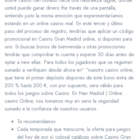
sobre casino han mutado hacia una naturaleza digital, donde
usted puede ganar dinero the través de una pantalla,
sintiendo justo la misma emoción que experimentaríamos
estando en un online casino real. En este tercer y último
paso del proceso de registro, tendrías que aplicar un código
promocional en Casino Gran Madrid online, si dispones para
uno. Si buscas bonos de bienvenida u otras promociones
tendrás que comprobar tu cuenta y esperar 30 días antes de
optar a new ellas. Para todos los jugadores que se registren
sumado a verifiquen desde ahora en” “nuestro casino online,
que tiene el primer depósito dispones de este bono extra de
200 % hasta 200 €, con por supuesto, sera válido para
todos los Juegos sobre Casino. En Nan Madrid | Online
casino Online, nos tomamos muy en serio la seguridad
sumado a la confianza de nuestros usuarios.
Te recomendamos
Cada temporada que transcurre, la oferta para juegos
del hoy de por sí colosal catálogo sobre Casino Gran