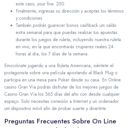
este caso, your five. 250
Finalmente, ingresas su dirección y aceptas los términos
y condiciones.
También podrás guarecer bonos cashback um saldo
extra semanal para que puedas realizar tus apuestas
durante los juegos de ruleta, incluyendo nuestra ruleta
en vivo, en la que encontrarás crupieres reales 24
horas al día, los 7 días de la semana.
Emociónate jugando a una Ruleta Americana, siéntete el
protagonista sobre una película apostando al Black Plug o
participa en una mesa para Poker desde su casa. En Online
casino Gran Vía podrás disfrutar de los mejores juegos de
Casino Gran Vía los 365 días del año con desde cualquier
espaço. Solo necesitas conexión a Internet y un ordenador
um dispositivo móvil afin de probar suerte y divertirte.
Preguntas Frecuentes Sobre On Line