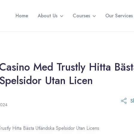
Home
About Us
Courses
Our Services
Casino Med Trustly Hitta Bäs
Spelsidor Utan Licen
S
October 19, 2024
2024
ustly Hitta Bästa Utländska Spelsidor Utan Licens