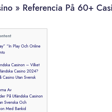
asino » Referencia På 60+ Ca
ontent
y” “In Play Och Online
nto
ändska Casinon – Vilket
tländska Casino 2024?
På Casino Utan Svensk
erna Av
der På Utländska Casinon
lan Svenska Och
non Med Bankid