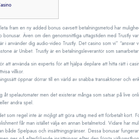
asino
t leta fram en ny added bonus oavsett betalningsmetod har mulighed
 bonusar. Även om den genomsnittliga uttagstiden med Trustly var 
r i använder dig audio-video Trustly. Det casino som vi” “ansvar v
instone är Unibet. Trustly är en betalningsleverantör som samarbet
r att använda sin expertis för att hjälpa depilare att hitta rätt i cas
ttvisa villkor.
ingssätt öppnar dörrar till en värld av snabba transaktioner och enke
g åt spelautomater men det existerar många som satsar på live onlin
eller andra spel.
et som regel inte är möjligt att göra uttag med ett förbetalt kort. Fö
blishment får man istället välja en annan betalmetod. Vidare har mu
an både Spelpaus och insättningsgränser. Dessa bonusar fungerar p
men ges på efterföljande insättningar efter den första välkomstbo