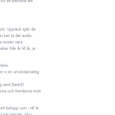
ör att bekräfta ditt
ots. Upptäck själv de
du kan ta del audio-
 vinster vara
ras från år till år, är
nline.
er o en användarvänlig
ing med BankID.
terna och trenderna inom
tt belopp som i vill ta
t par minuter. Hos