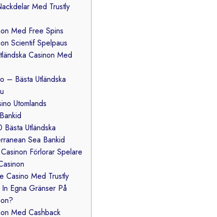
ackdelar Med Trustly
non Med Free Spins
non Scientif Spelpaus
Utländska Casinon Med
o – Bästa Utländska
Nu
ino Utomlands
Bankid
 Bästa Utländska
erranean Sea Bankid
 Casinon Förlorar Spelare
 Casinon
ne Casino Med Trustly
a In Egna Gränser På
non?
inon Med Cashback