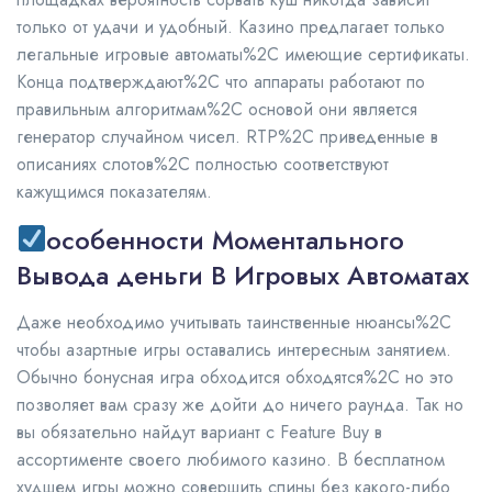
только от удачи и удобный. Казино предлагает только
легальные игровые автоматы%2C имеющие сертификаты.
Конца подтверждают%2C что аппараты работают по
правильным алгоритмам%2C основой они является
генератор случайном чисел. RTP%2C приведенные в
описаниях слотов%2C полностью соответствуют
кажущимся показателям.
особенности Моментального
Вывода деньги В Игровых Автоматах
Даже необходимо учитывать таинственные нюансы%2C
чтобы азартные игры оставались интересным занятием.
Обычно бонусная игра обходится обходятся%2C но это
позволяет вам сразу же дойти до ничего раунда. Так но
вы обязательно найдут вариант с Feature Buy в
ассортименте своего любимого казино. В бесплатном
худшем игры можно совершить спины без какого-либо