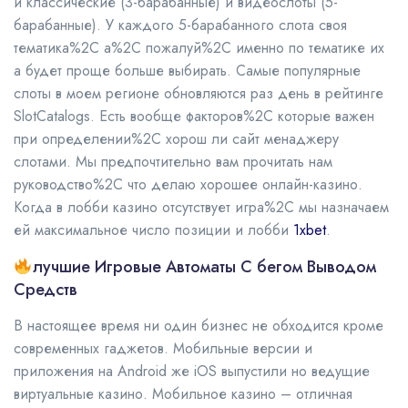
и классические (3-барабанные) и видеослоты (5-
барабанные). У каждого 5-барабанного слота своя
тематика%2C а%2C пожалуй%2C именно по тематике их
а будет проще больше выбирать. Самые популярные
слоты в моем регионе обновляются раз день в рейтинге
SlotCatalogs. Есть вообще факторов%2C которые важен
при определении%2C хорош ли сайт менаджеру
слотами. Мы предпочтительно вам прочитать нам
руководство%2C что делаю хорошее онлайн-казино.
Когда в лобби казино отсутствует игра%2C мы назначаем
ей максимальное число позиции и лобби
1xbet
.
лучшие Игровые Автоматы С бегом Выводом
Средств
В настоящее время ни один бизнес не обходится кроме
современных гаджетов. Мобильные версии и
приложения на Android же iOS выпустили но ведущие
виртуальные казино. Мобильное казино – отличная