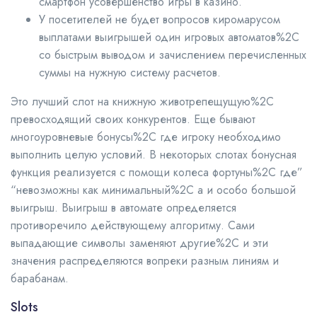
смартфон усовершенство игры в казино.
У посетителей не будет вопросов киромарусом
выплатами выигрышей один игровых автоматов%2C
со быстрым выводом и зачислением перечисленных
суммы на нужную систему расчетов.
Это лучший слот на книжную животрепещущую%2C
превосходящий своих конкурентов. Еще бывают
многоуровневые бонусы%2C где игроку необходимо
выполнить целую условий. В некоторых слотах бонусная
функция реализуется с помощи колеса фортуны%2C где”
“невозможны как минимальный%2C а и особо большой
выигрыш. Выигрыш в автомате определяется
противоречило действующему алгоритму. Сами
выпадающие символы заменяют другие%2C и эти
значения распределяются вопреки разным линиям и
барабанам.
Slots