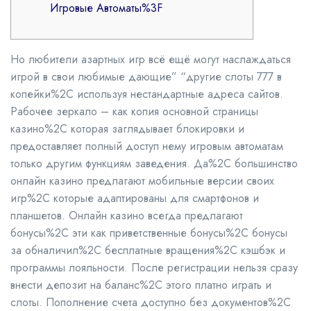
Игровые Автоматы%3F
Но любители азартных игр всё ещё могут наслаждаться
игрой в свои любимые дающие” “другие слоты 777 в
копейки%2C используя нестандартные адреса сайтов.
Рабочее зеркало – как копия основной страницы
казино%2C которая заглядывает блокировки и
предоставляет полный доступ нему игровым автоматам
только другим функциям заведения. Да%2C большинство
онлайн казино предлагают мобильные версии своих
игр%2C которые адаптированы для смартфонов и
планшетов. Онлайн казино всегда предлагают
бонусы%2C эти как приветственные бонусы%2C бонусы
за обналичил%2C бесплатные вращения%2C кэшбэк и
программы лояльности. После регистрации нельзя сразу
внести депозит на баланс%2C этого платно играть и
слоты. Пополнение счета доступно без документов%2C