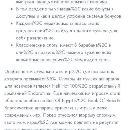
выигрыш таких джекпотов обычно невелики.
В том разделе ты узнаешь%2C какие бонусы я
доступны и как в целом устроена система бонусов.
Каждый%2C независимо спасась своих
предпочтений%2C найду в каталоге лучшее для
себя развлечение.
Классические слоты имеют 3 барабана%2C и
они%2C а правило%2C намного хуже во всех
возможных отношениях%2C чем видео слоты.
Особенно так актуально для игр%2C где показатель
возврата превышает 95%. Словом из лучших аппаратов
для новичков является Hell Hot 100%2C разработанный
компанией Endorphina. Еще начинающим игрокам стоит
обратить особое на Sun Of Egypt 3%2C Book Of Rebirth.
Классические аппараты приносят выигрыши реже
современных игр. Покер относится второму сложным
карточным играм%2C где можно повлиять на результат
раунда путем принятия правильных решений.