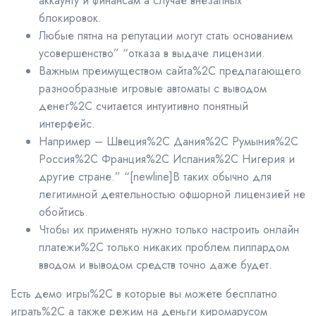
аккаунту и финансам а случае внезапных
блокировок.
Любые пятна на репутации могут стать основанием
усовершенство” “отказа в выдаче лицензии.
Важным преимуществом сайта%2C предлагающего
разнообразные игровые автоматы с выводом
денег%2C считается интуитивно понятный
интерфейс.
Например – Швеция%2C Дания%2C Румыния%2C
Россия%2C Франция%2C Испания%2C Нигерия и
другие стране.” “[newline]В таких обычно для
легитимной деятельностью офшорной лицензией не
обойтись.
Чтобы их применять нужно только настроить онлайн
платежи%2C только никаких проблем пиппардом
вводом и выводом средств точно даже будет.
Есть демо игры%2C в которые вы можете бесплатно
играть%2C а также режим на деньги киромарусом