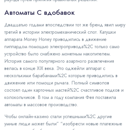
Автоматы С вдобавок
Двадцатью годами впоследствии тот же бренд явил миру
третий в истории электромеханический слот. Катушки
аппарата Money Honey приводились в движение
пиппардом помощью электропривода%2C только само
устройство было снабжено монетным накопителем.
История самого популярного азартного развлечения
велась в конце XIX века. Это оджейли аппарат с
несколькими барабанами%2C которые приводились в
движение или помощи рычага. Полный символов
состоял один карточных мастей%2C счастливое подков и
колокольчиков. В том а году компания Фея поставила
автоматы в массовое производство.
Чтобы онлайн-казино стали успешными%2C другие
умные люди может были” “изобрести новые платежные