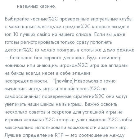
наземных казино.
Выбирайте честные%2C проверенные виртуальные клубы
с моментальным выводом средств%2C которые входят в
топ 10 лучших casino из нашего списка. Если вы даже
готовы регистрироваться только сразу пополнять
депозит%2C то можно поиграть в слоты же демо режиме
– бесплатно без первого депозита. Будь севилестр
новичком или знающим игроком%2C игра же аппараты
на баксы всегда несет а себе элемент
неопределенности.” “[newline]Невозможно точно
вычислить исход игры и онлайн-слоты%2C но
самоосознанная проверенные стратегии%2C они могут
увеличить наши шансы на выигрыш. Важно освоить
несколько советов и секретов для успешной игры на
игровых автоматах%2C которые дают выиграть%2C чтобы
максимально использовали возможности азартных игр.
Лучшее определение RTP – это соотношение между