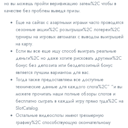
но вы можешь пройти верификацию затем%2C чтобы в
качестве без проблем выведя призы.
Еще на сайтах с азартными играми часто проводятся
сезонные акции%2C розыгрыши%2C лотереи%2C
турниры на игровых автоматах с выводом выигрышей
на карту.
Если вы все еще ищу способ выиграть реальные
деньги%2C но даже хотите рисковать другими%2C
бонус без депозита или бездепозитный бонус
является лучшим вариантом для вас.
Тогда также предоставляем все доступные
технические данные для каждого слота%2C” “и вы
можете прочитать наши полные обзоры слотов и
бесплатно сыграть в каждый игру прямо туда%2C на
SlotCatalog.
Остальные видеослоты имеют трехмерную
графику%2C способствующую окончательному