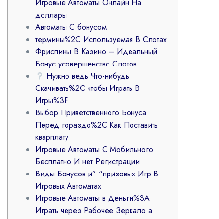
Игровые Автоматы Онлайн На
доллары
Автоматы С бонусом
термины%2C Используемая В Слотах
Фриспины В Казино – Идеальный
Бонус усовершенство Слотов
Нужно ведь Что-нибудь
Скачивать%2C чтобы Играть В
Игры%3F
Выбор Приветственного Бонуса
Перед гораздо%2C Как Поставить
кварплату
Игровые Автоматы С Мобильного
Бесплатно И нет Регистрации
Виды Бонусов и” “призовых Игр В
Игровых Автоматах
Игровые Автоматы в Деньги%3A
Играть через Рабочее Зеркало а