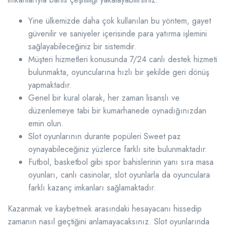
Yine ülkemizde daha çok kullanılan bu yöntem, gayet
güvenilir ve saniyeler içerisinde para yatırma işlemini
sağlayabileceğiniz bir sistemdir.
Müşteri hizmetleri konusunda 7/24 canlı destek hizmeti
bulunmakta, oyuncularına hızlı bir şekilde geri dönüş
yapmaktadır.
Genel bir kural olarak, her zaman lisanslı ve
düzenlemeye tabi bir kumarhanede oynadığınızdan
emin olun.
Slot oyunlarının durante popüleri Sweet paz
oynayabileceğiniz yüzlerce farklı site bulunmaktadır.
Futbol, basketbol gibi spor bahislerinin yanı sıra masa
oyunları, canlı casinolar, slot oyunlarla da oyunculara
farklı kazanç imkanları sağlamaktadır.
Kazanmak ve kaybetmek arasındaki hesayacanı hissedip
zamanın nasıl geçtiğini anlamayacaksınız. Slot oyunlarında