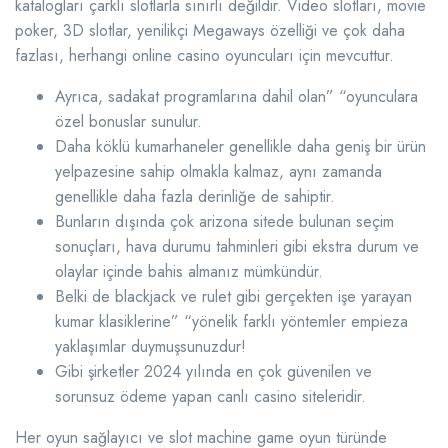
katalogları çarklı slotlarla sınırlı değildir. Video slotları, movie
poker, 3D slotlar, yenilikçi Megaways özelliği ve çok daha
fazlası, herhangi online casino oyuncuları için mevcuttur.
Ayrıca, sadakat programlarına dahil olan” “oyunculara
özel bonuslar sunulur.
Daha köklü kumarhaneler genellikle daha geniş bir ürün
yelpazesine sahip olmakla kalmaz, aynı zamanda
genellikle daha fazla derinliğe de sahiptir.
Bunların dışında çok arizona sitede bulunan seçim
sonuçları, hava durumu tahminleri gibi ekstra durum ve
olaylar içinde bahis almanız mümkündür.
Belki de blackjack ve rulet gibi gerçekten işe yarayan
kumar klasiklerine” “yönelik farklı yöntemler empieza
yaklaşımlar duymuşsunuzdur!
Gibi şirketler 2024 yılında en çok güvenilen ve
sorunsuz ödeme yapan canlı casino siteleridir.
Her oyun sağlayıcı ve slot machine game oyun türünde