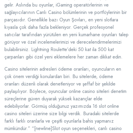
gelir. Aslında bu oyunlar, iGaming operatörlerinin ve
sağlayıcılarının Canlı Casino bölümlerinin ve portföylerinin bir
parçasıdır. Genellikle bazı Oyun Şovları, en yeni slotlara
kıyasla çok daha fazla bekleniyor. Gerçek profesyonel
satıcılar tarafından yürütülen en yeni kumarhane oyunları talep
görüyor ve özel incelemelerimizi ve derecelendirmelerimizi
bulabilirsiniz. Lightning Roulette’deki 50 kat ila 500 kat
çarpanları gibi özel yeni eklemelere her zaman dikkat edin.
Casino sitelerinin adresleri ödeme oranları, oyuncuların en
çok önem verdiği konulardan biri. Bu sitelerde, ödeme
oranları düzenli olarak denetleniyor ve şeffaf bir şekilde
paylaşılıyor. Böylece, oyuncular online casino siteleri denetim
süreçlerine güven duyarak yüksek kazançlar elde
edebiliyorlar. Görmüş olduğunuz yazımızda 16 slot online
casino siteleri üzerine size bilgi verdik. Buradaki sitelerde
farklı farklı oranlarla ve çeşitli oyunlarla bahis yapmanız
mümkündür.” “[newline]Slot oyun seçenekleri, canlı casino