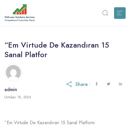
“Em Virtude De Kazandıran 15
Sanal Platfor
Share :
admin
October 19, 2024
October 18, 2024
“Em Virtude De Kazandıran 15 Sanal Platform