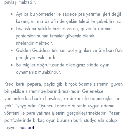
paylaşılmaktadır.
Ayrıca bu yöntemler ile sadece pra yatırma işleri değil
kazançlarınızı da afin de çekim talebi ile çekebilirsiniz.
Lisanslı bir şekilde hizmet veren, güvenilir ödeme
yöntemleri sunan firmalar güvenilir olarak
nitelendirilmektedir.
Golden Goddess’teki sembol yığınları ve Starburst’taki
genişleyen wild’lardı.
Bu bilgiler doğrultusunda dilediğiniz sitede oyun
oynamanız mümkündür.
Kredi kartı, papara, payfix gibi birçok ödeme sistemini güvenli
bir şekilde sisteminde barındırmaktadır. Geleneksel
yöntemlerden banka havalesi, kredi kartı ile ödeme işlemleri
çok” “yaygındır. Oyuncu kendine durante uygun ödeme
yöntemi ile para yatırma işlemini gerçekleştirmektedir. Pazar,
portföylerinde birkaç oyun bulunan butik stüdyolarla dolup
taşıyor
mostbet
.