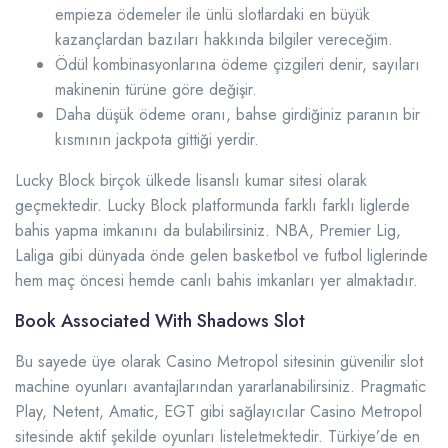
empieza ödemeler ile ünlü slotlardaki en büyük
kazançlardan bazıları hakkında bilgiler vereceğim.
Ödül kombinasyonlarına ödeme çizgileri denir, sayıları
makinenin türüne göre değişir.
Daha düşük ödeme oranı, bahse girdiğiniz paranın bir
kısmının jackpota gittiği yerdir.
Lucky Block birçok ülkede lisanslı kumar sitesi olarak
geçmektedir. Lucky Block platformunda farklı farklı liglerde
bahis yapma imkanını da bulabilirsiniz. NBA, Premier Lig,
Laliga gibi dünyada önde gelen basketbol ve futbol liglerinde
hem maç öncesi hemde canlı bahis imkanları yer almaktadır.
Book Associated With Shadows Slot
Bu sayede üye olarak Casino Metropol sitesinin güvenilir slot
machine oyunları avantajlarından yararlanabilirsiniz. Pragmatic
Play, Netent, Amatic, EGT gibi sağlayıcılar Casino Metropol
sitesinde aktif şekilde oyunları listeletmektedir. Türkiye’de en