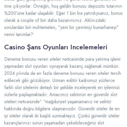
öne çıkıyorlar. Örneğin, hoş geldin bonusu depozito tutarının
%200’üne kadar ulaşabilir. Eğer 1 bin lira yatırdıysanız, bonus
olarak a couple of bin daha kazanırsınız. Aklınızdaki
sorulardan biri muhtemelen, “yeni bir çevrimiçi kumarhaneyi”
nenni tanımlar?
Casino Şans Oyunları Incelemeleri
Deneme bonusu veren siteler neticesinde para yatırma işlemi
yapmadan slot oyunları oynayarak kazanç sağlamak mümkün.
2024 yılında da en fazla deneme bonusu veren siteler tercih
edilecek gibi gözüküyor. Uzman editör kadromuz yüzlerce
farklı slot sitelerini detaylı bir şekilde inceleyerek en iyilerinizi
sizlerle paylaşmaktadır. Amacımız sektörün en güvenilir slot
siteleri neticesinde” “mağduriyet yaşamamanız ve sektör
hakkında doğru bilgilere ulaşmanızdır. Güvenilir siteler ile en
iyi siteler olarak iki başlık sunmaktayız. Çünkü güvenilir siteler
kazançlarınızı sorun yaşamadan çekebileceğiniz slot