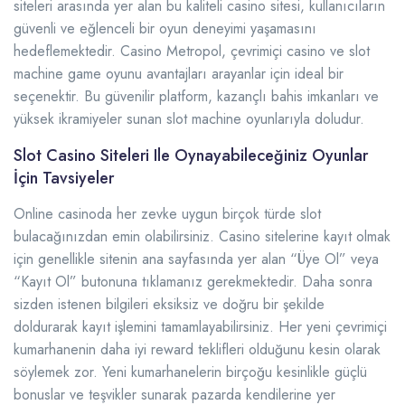
siteleri arasında yer alan bu kaliteli casino sitesi, kullanıcıların
güvenli ve eğlenceli bir oyun deneyimi yaşamasını
hedeflemektedir. Casino Metropol, çevrimiçi casino ve slot
machine game oyunu avantajları arayanlar için ideal bir
seçenektir. Bu güvenilir platform, kazançlı bahis imkanları ve
yüksek ikramiyeler sunan slot machine oyunlarıyla doludur.
Slot Casino Siteleri Ile Oynayabileceğiniz Oyunlar
İçin Tavsiyeler
Online casinoda her zevke uygun birçok türde slot
bulacağınızdan emin olabilirsiniz. Casino sitelerine kayıt olmak
için genellikle sitenin ana sayfasında yer alan “Üye Ol” veya
“Kayıt Ol” butonuna tıklamanız gerekmektedir. Daha sonra
sizden istenen bilgileri eksiksiz ve doğru bir şekilde
doldurarak kayıt işlemini tamamlayabilirsiniz. Her yeni çevrimiçi
kumarhanenin daha iyi reward teklifleri olduğunu kesin olarak
söylemek zor. Yeni kumarhanelerin birçoğu kesinlikle güçlü
bonuslar ve teşvikler sunarak pazarda kendilerine yer