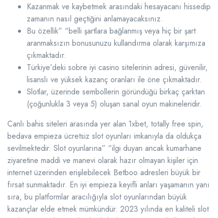
Kazanmak ve kaybetmek arasındaki hesayacanı hissedip
zamanın nasıl geçtiğini anlamayacaksınız.
Bu özellik” “belli şartlara bağlanmış veya hiç bir şart
aranmaksızın bonusunuzu kullandırma olarak karşımıza
çıkmaktadır.
Türkiye’deki sobre iyi casino sitelerinin adresi, güvenilir,
lisanslı ve yüksek kazanç oranları ile öne çıkmaktadır.
Slotlar, üzerinde sembollerin göründüğü birkaç çarktan
(çoğunlukla 3 veya 5) oluşan sanal oyun makineleridir.
Canlı bahis siteleri arasında yer alan 1xbet, totally free spin,
bedava empieza ücretsiz slot oyunları imkanıyla da oldukça
sevilmektedir. Slot oyunlarına” “ilgi duyan ancak kumarhane
ziyaretine maddi ve manevi olarak hazır olmayan kişiler için
internet üzerinden erişilebilecek Betboo adresleri büyük bir
fırsat sunmaktadır. En iyi empieza keyifli anları yaşamanın yanı
sıra, bu platformlar aracılığıyla slot oyunlarından büyük
kazançlar elde etmek mümkündür. 2023 yılında en kaliteli slot