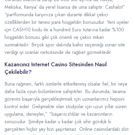
Meksika, Kenya’ da yerel lisansa de uma sahiptir. Cashalot”
“partformunda karşınıza çıkan durante dikkat çekici
özelliklerden bir tanesi para hoşgeldin bonusudur. Yeni üyeler
için CASH10 kodu ile a hundred Euro tutarına kadar %100
hoşgeldin bonusu gibi çok önemli ve çekici imkan
sunmaktadır. Birçok spor dalında bahis seçeneği sunan site
verdiği iyi oranlar neticesinde de rağbet görmektedir.
Kazancınız Internet Casino Sitesinden Nasıl
Çekilebilir?
Buna rağmen, farklı isimlerle etiketlenmiş olsalar fiel, bir veya
daha fazla oyun bölümlerine sahiptirler. Bu durumda, tarama
görevini başarıyla gerçekleştirmek için uzmanlarımız hepsini
kontrol eder. Gelişmekte olan stüdyolar için uzun yıllar süren
uygulama, deneyler,” “başarısızlıklar ve kazanımların
sonucudur. Şimdiye kadar u kadar çok sihir gördük ki
gerçekten hiçbir şey bizi şaşırtamaz. Online casinolardaki slot