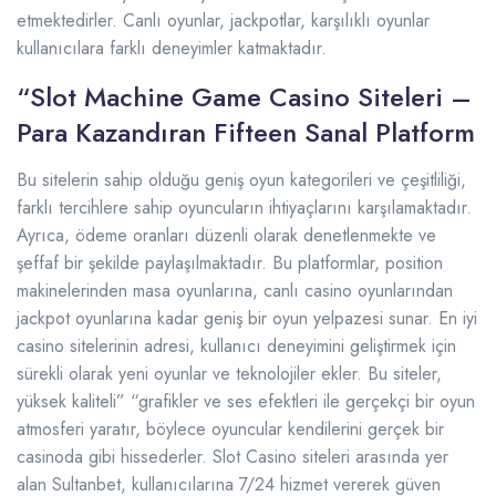
etmektedirler. Canlı oyunlar, jackpotlar, karşılıklı oyunlar
kullanıcılara farklı deneyimler katmaktadır.
“Slot Machine Game Casino Siteleri –
Para Kazandıran Fifteen Sanal Platform
Bu sitelerin sahip olduğu geniş oyun kategorileri ve çeşitliliği,
farklı tercihlere sahip oyuncuların ihtiyaçlarını karşılamaktadır.
Ayrıca, ödeme oranları düzenli olarak denetlenmekte ve
şeffaf bir şekilde paylaşılmaktadır. Bu platformlar, position
makinelerinden masa oyunlarına, canlı casino oyunlarından
jackpot oyunlarına kadar geniş bir oyun yelpazesi sunar. En iyi
casino sitelerinin adresi, kullanıcı deneyimini geliştirmek için
sürekli olarak yeni oyunlar ve teknolojiler ekler. Bu siteler,
yüksek kaliteli” “grafikler ve ses efektleri ile gerçekçi bir oyun
atmosferi yaratır, böylece oyuncular kendilerini gerçek bir
casinoda gibi hissederler. Slot Casino siteleri arasında yer
alan Sultanbet, kullanıcılarına 7/24 hizmet vererek güven