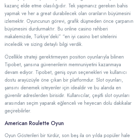
kazanç elde etme olasılığıdır. Tek yapmanız gereken bahis
yapmak ve her a great durabilecek olan oranların büyümesini
izlemektir. Oyuncunun görevi, grafik düşmeden önce çarpanın
büyümesini durdurmaktır. Bu online casino rehberi
makalemizde, Türkiye’deki” “en iyi casino bet sitelerini
inceledik ve sizing detaylı bilgi verdik.
Özellikle strateji gerektirmeyen position oyunlarıyla bilinen
Tipobet, şansına güvenenlerin memnuniyetini kazanmaya
devam ediyor. Tipobet, geniş oyun seçenekleri ve kullanıcı
dostu arayüzüyle öne çıkan bir platformdur. Slot oyunları,
şansını denemek isteyenler için idealdir ve bu alanda en
güvenilir adreslerden birisidir. Kullanıcılar, çeşitli slot oyunları
arasından seçim yaparak eğlenceli ve heyecan dolu dakikalar
geçirebilirler.
American Roulette Oyun
Oyun Gösterileri bir türdür, son beş ila on yılda popüler hale