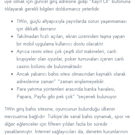
üye olmak için güncel giriş adresine gidip “Kayıt Ol” butonuna
tıklayarak gerekli bilgileri doldurmanız yeterlidir.
1Win, güçlü altyapısıyla yayınlarda sorun yaşanmaması
için dikkatli davranır.
Takılmadan hızlı açılan, ekran üzerinden taşma yapan
bir mobil uygulama kullanıcı dostu olacaktır.
Ayrıca resmi sitesi çok çeşitli slot makineleri, canlı
krupiyeler olan oyunlar, poker turnuvaları içeren canlı
casino bölümü de bulunmaktadır.
Ancak yabancı bahis sitesi olmasından kaynaklı olarak
adreslerine zaman” “zaman erişilemeyebilir.
Para yatırma yöntemleri arasında banka havalesi,
Papara, Payfix gibi pek çok” “seçenek bulunuyor.
1Win giriş bahis sitesine, oyuncunun bulunduğu ülkenin
mevzuatına bağlıdır. Türkiye’de sanal bahis oynamak, spor ve
diğer eğlenceler için fifteen yıldan fazla bir süredir
yasaklanmıştır. İnternet sağlayıcıları da, denetim kurumlarının