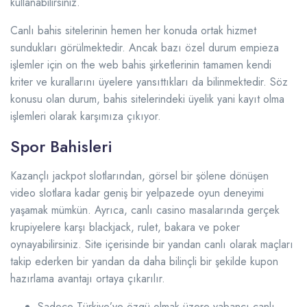
kullanabilirsiniz.
Canlı bahis sitelerinin hemen her konuda ortak hizmet
sundukları görülmektedir. Ancak bazı özel durum empieza
işlemler için on the web bahis şirketlerinin tamamen kendi
kriter ve kurallarını üyelere yansıttıkları da bilinmektedir. Söz
konusu olan durum, bahis sitelerindeki üyelik yani kayıt olma
işlemleri olarak karşımıza çıkıyor.
Spor Bahisleri
Kazançlı jackpot slotlarından, görsel bir şölene dönüşen
video slotlara kadar geniş bir yelpazede oyun deneyimi
yaşamak mümkün. Ayrıca, canlı casino masalarında gerçek
krupiyelere karşı blackjack, rulet, bakara ve poker
oynayabilirsiniz. Site içerisinde bir yandan canlı olarak maçları
takip ederken bir yandan da daha bilinçli bir şekilde kupon
hazırlama avantajı ortaya çıkarılır.
Sadece Türkiye’ye özgü olmak üzere yabancı canlı