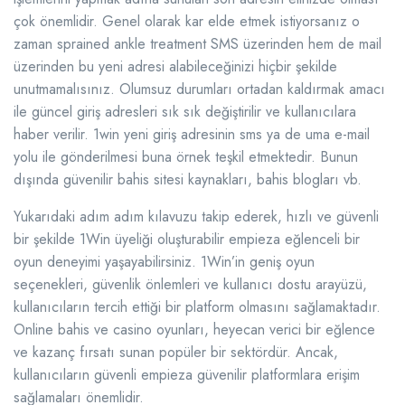
çok önemlidir. Genel olarak kar elde etmek istiyorsanız o
zaman sprained ankle treatment SMS üzerinden hem de mail
üzerinden bu yeni adresi alabileceğinizi hiçbir şekilde
unutmamalısınız. Olumsuz durumları ortadan kaldırmak amacı
ile güncel giriş adresleri sık sık değiştirilir ve kullanıcılara
haber verilir. 1win yeni giriş adresinin sms ya de uma e-mail
yolu ile gönderilmesi buna örnek teşkil etmektedir. Bunun
dışında güvenilir bahis sitesi kaynakları, bahis blogları vb.
Yukarıdaki adım adım kılavuzu takip ederek, hızlı ve güvenli
bir şekilde 1Win üyeliği oluşturabilir empieza eğlenceli bir
oyun deneyimi yaşayabilirsiniz. 1Win’in geniş oyun
seçenekleri, güvenlik önlemleri ve kullanıcı dostu arayüzü,
kullanıcıların tercih ettiği bir platform olmasını sağlamaktadır.
Online bahis ve casino oyunları, heyecan verici bir eğlence
ve kazanç fırsatı sunan popüler bir sektördür. Ancak,
kullanıcıların güvenli empieza güvenilir platformlara erişim
sağlamaları önemlidir.