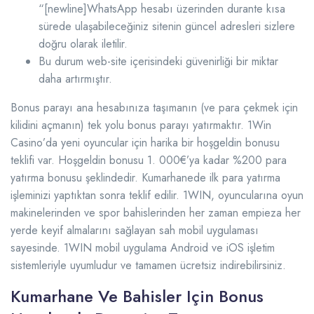
“[newline]WhatsApp hesabı üzerinden durante kısa
sürede ulaşabileceğiniz sitenin güncel adresleri sizlere
doğru olarak iletilir.
Bu durum web-site içerisindeki güvenirliği bir miktar
daha artırmıştır.
Bonus parayı ana hesabınıza taşımanın (ve para çekmek için
kilidini açmanın) tek yolu bonus parayı yatırmaktır. 1Win
Casino’da yeni oyuncular için harika bir hoşgeldin bonusu
teklifi var. Hoşgeldin bonusu 1. 000€’ya kadar %200 para
yatırma bonusu şeklindedir. Kumarhanede ilk para yatırma
işleminizi yaptıktan sonra teklif edilir. 1WIN, oyuncularına oyun
makinelerinden ve spor bahislerinden her zaman empieza her
yerde keyif almalarını sağlayan sah mobil uygulaması
sayesinde. 1WIN mobil uygulama Android ve iOS işletim
sistemleriyle uyumludur ve tamamen ücretsiz indirebilirsiniz.
Kumarhane Ve Bahisler Için Bonus