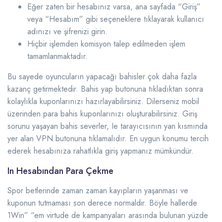
Eğer zaten bir hesabınız varsa, ana sayfada “Giriş”
veya “Hesabım” gibi seçeneklere tıklayarak kullanıcı
adınızı ve şifrenizi girin.
Hiçbir işlemden komisyon talep edilmeden işlem
tamamlanmaktadır.
Bu sayede oyuncuların yapacağı bahisler çok daha fazla
kazanç getirmektedir. Bahis yap butonuna tıkladıktan sonra
kolaylıkla kuponlarınızı hazırlayabilirsiniz. Dilerseniz mobil
üzerinden para bahis kuponlarınızı oluşturabilirsiniz. Giriş
sorunu yaşayan bahis severler, Ie tarayıcısının yan kısmında
yer alan VPN butonuna tıklamalıdır. En uygun konumu tercih
ederek hesabınıza rahatlıkla giriş yapmanız mümkündür.
In Hesabından Para Çekme
Spor betlerinde zaman zaman kayıpların yaşanması ve
kuponun tutmaması son derece normaldir. Böyle hallerde
1Win” “em virtude de kampanyaları arasında bulunan yüzde