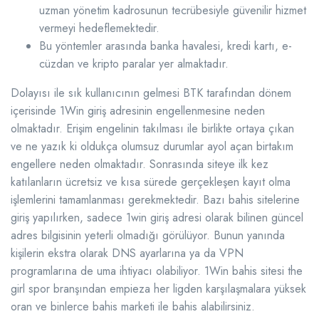
uzman yönetim kadrosunun tecrübesiyle güvenilir hizmet
vermeyi hedeflemektedir.
Bu yöntemler arasında banka havalesi, kredi kartı, e-
cüzdan ve kripto paralar yer almaktadır.
Dolayısı ile sık kullanıcının gelmesi BTK tarafından dönem
içerisinde 1Win giriş adresinin engellenmesine neden
olmaktadır. Erişim engelinin takılması ile birlikte ortaya çıkan
ve ne yazık ki oldukça olumsuz durumlar ayol açan birtakım
engellere neden olmaktadır. Sonrasında siteye ilk kez
katılanların ücretsiz ve kısa sürede gerçekleşen kayıt olma
işlemlerini tamamlanması gerekmektedir. Bazı bahis sitelerine
giriş yapılırken, sadece 1win giriş adresi olarak bilinen güncel
adres bilgisinin yeterli olmadığı görülüyor. Bunun yanında
kişilerin ekstra olarak DNS ayarlarına ya da VPN
programlarına de uma ihtiyacı olabiliyor. 1Win bahis sitesi the
girl spor branşından empieza her ligden karşılaşmalara yüksek
oran ve binlerce bahis marketi ile bahis alabilirsiniz.