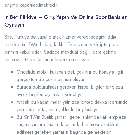
erişime kapatılabilmektedir.
In Bet Türkiye – Giriş Yapın Ve Online Spor Bahisleri
Oynayın
Site, Türkiye’de yasal olarak hizmet verebileceğini iddia
etmektedir. 1Win birkaç farklı” “e-cüzdan ve kripto para
birimini kabul eder. Sadece mevduat değil, para çekme
empieza Bitcoin kullanabilirsiniz unutmayın.
Öncelikle mobili kullanan pek çok kişi bu konuyla ilgili
gerçekten de çok memnun oluyor.
Burada doldurulması gereken kişisel bilgiler empieza
üyelik bilgileri aşamaları yer alıyor.
Ancak bu kapatılmalar yalnızca birkaç dakika içerisinde
yeni adrese taşınma şeklinde boy buluyor.
Bu tür 1Win üyelik şartları genel anlamda katı empieza
saçma şartlar olmasa da aslında bilinmesi ve dikkat
edilmesi gereken şartların başında gelmektedir.