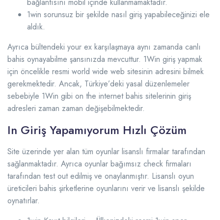
bağlantısını mobil içinde kullanmamaktadır.
1win sorunsuz bir şekilde nasıl giriş yapabileceğinizi ele
aldık.
Ayrıca bültendeki your ex karşılaşmaya aynı zamanda canlı
bahis oynayabilme şansınızda mevcuttur. 1Win giriş yapmak
için öncelikle resmi world wide web sitesinin adresini bilmek
gerekmektedir. Ancak, Türkiye’deki yasal düzenlemeler
sebebiyle 1Win gibi on the internet bahis sitelerinin giriş
adresleri zaman zaman değişebilmektedir.
In Giriş Yapamıyorum Hızlı Çözüm
Site üzerinde yer alan tüm oyunlar lisanslı firmalar tarafından
sağlanmaktadır. Ayrıca oyunlar bağımsız check firmaları
tarafından test out edilmiş ve onaylanmıştır. Lisanslı oyun
üreticileri bahis şirketlerine oyunlarını verir ve lisanslı şekilde
oynatırlar.