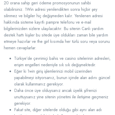
20 orana sahip geri ödeme promosyonunun sahibi
olabilirsiniz. 1Win adresi yenilendikten sonra hiçbir şey
silinmez ve bilgiler hiç değişmeden kalır. Yenilenen adresi
hakkında sisteme kayıtlı pampre telefonu ve e-mail
bilgilerinizden sizlere ulaşılacaktır. Bu sitenin Canlı yardım
destek hattı kişiler bu sitede üye oldukları zaman bile yardım
etmeye hazırlar ve the girl kısımda her türlü soru veya sorunu
hemen cevaplarlar.
Türkiye’de çevrimiçi bahis ve casino sitelerinin adresleri,
erişim engelleri nedeniyle sık sık değişmektedir.
Eğer ki 1win giriş işlemlerinizi mobil üzerinden
yapabilmeyi istiyorsanız, bunun içinde alan adını güncel
olarak kullanmanız gerekiyor.
Daha önce üye olduysanız ancak üyelik şifrenizi
unuttuysanız yine sitenin yönetimi ile iletişime geçmeniz
gerekiyor.
Fakat site, diğer sitelerde olduğu gibi aynı alan adı