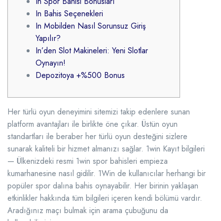
In Spor Bahisi Bonusları
In Bahis Seçenekleri
In Mobilden Nasıl Sorunsuz Giriş
Yapılır?
In’den Slot Makineleri: Yeni Slotlar
Oynayın!
Depozitoya +%500 Bonus
Her türlü oyun deneyimini sitemizi takip edenlere sunan
platform avantajları ile birlikte öne çıkar. Üstün oyun
standartları ile beraber her türlü oyun desteğini sizlere
sunarak kaliteli bir hizmet almanızı sağlar. 1win Kayıt bilgileri
— Ülkenizdeki resmi 1win spor bahisleri empieza
kumarhanesine nasıl gidilir. 1Win de kullanıcılar herhangi bir
popüler spor dalına bahis oynayabilir. Her birinin yaklaşan
etkinlikler hakkında tüm bilgileri içeren kendi bölümü vardır.
Aradığınız maçı bulmak için arama çubuğunu da