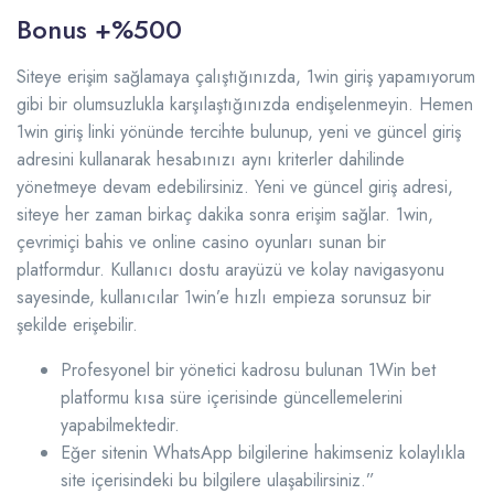
Bonus +%500
Siteye erişim sağlamaya çalıştığınızda, 1win giriş yapamıyorum
gibi bir olumsuzlukla karşılaştığınızda endişelenmeyin. Hemen
1win giriş linki yönünde tercihte bulunup, yeni ve güncel giriş
adresini kullanarak hesabınızı aynı kriterler dahilinde
yönetmeye devam edebilirsiniz. Yeni ve güncel giriş adresi,
siteye her zaman birkaç dakika sonra erişim sağlar. 1win,
çevrimiçi bahis ve online casino oyunları sunan bir
platformdur. Kullanıcı dostu arayüzü ve kolay navigasyonu
sayesinde, kullanıcılar 1win’e hızlı empieza sorunsuz bir
şekilde erişebilir.
Profesyonel bir yönetici kadrosu bulunan 1Win bet
platformu kısa süre içerisinde güncellemelerini
yapabilmektedir.
Eğer sitenin WhatsApp bilgilerine hakimseniz kolaylıkla
site içerisindeki bu bilgilere ulaşabilirsiniz.”